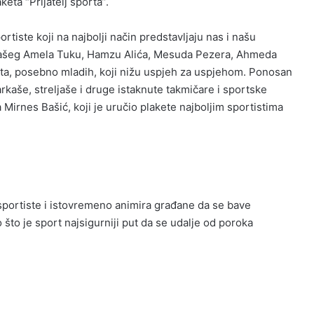
eta “Prijatelj sporta”.
iste koji na najbolji način predstavljaju nas i našu
ašeg Amela Tuku, Hamzu Alića, Mesuda Pezera, Ahmeda
ista, posebno mladih, koji nižu uspjeh za uspjehom. Ponosan
kaše, streljaše i druge istaknute takmičare i sportske
 Mirnes Bašić, koji je uručio plakete najboljim sportistima
 sportiste i istovremeno animira građane da se bave
što je sport najsigurniji put da se udalje od poroka