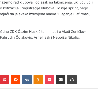
ažemo rad klubova i odlazak na takmičenja, uključujući i
kotizacije i registracije klubova. To nije sprint, nego
dajući da je svaka izdvojena marka “ulaganje u afirmaciju
pštine ZDK Ćazim Huskić te ministri u Vladi Zeničko-
Fahrudin Čolaković, Arnel Isak i Nebojša Nikolić.
umblr
Pinterest
Reddit
VKontakte
Odnoklassniki
Pocket
Podijeli putem Emaila
Print