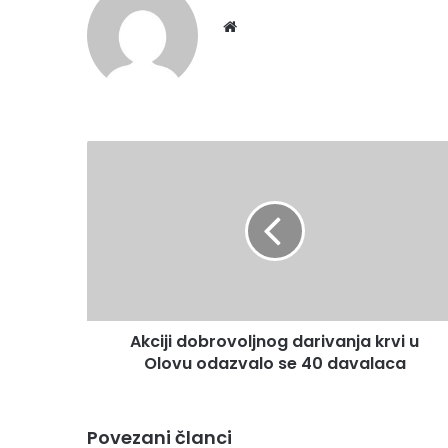
Website
Akciji
dobrovoljnog
darivanja
krvi
u
Olovu
odazvalo
se
40
Akciji dobrovoljnog darivanja krvi u
davalaca
Olovu odazvalo se 40 davalaca
Povezani članci