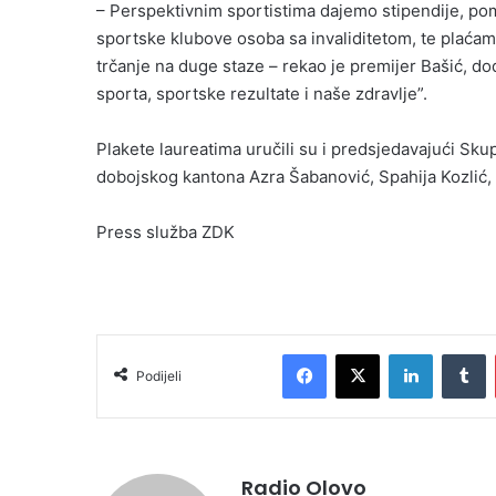
– Perspektivnim sportistima dajemo stipendije, pom
sportske klubove osoba sa invaliditetom, te plaćamo 
trčanje na duge staze – rekao je premijer Bašić, do
sporta, sportske rezultate i naše zdravlje”.
Plakete laureatima uručili su i predsjedavajući Sku
dobojskog kantona Azra Šabanović, Spahija Kozlić, 
Press služba ZDK
Facebook
X
LinkedIn
T
Podijeli
Radio Olovo