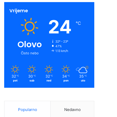
Vrijeme
24
℃
Olovo
32º - 23º
47%
1.13 km/h
Čisto nebo
32
30
32
34
35
℃
℃
℃
℃
℃
pet
sub
ned
pon
uto
Popularno
Nedavno