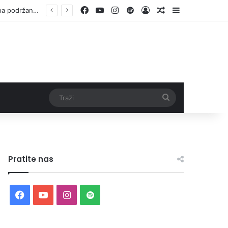
Facebook
YouTube
Instagram
Spotify
Log In
Random Article
Sidebar
Otvorene prijave za Bingo Festival Fits: Odaberite outfit s omiljenim influencerom i zablistajte na Crvenom tepihu Sarajevo Film Festivala
Traži
Pratite nas
Facebook
YouTube
Instagram
Spotify