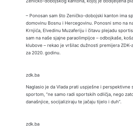
Zeničko-dobojskog kantona, kojoj je dodijeljena plak
– Ponosan sam što Zeničko-dobojski kanton ima sport
domovinu Bosnu i Hercegovinu. Ponosni smo na n
Krnjića, Elvedinu Muzaferiju i čitavu plejadu sport
sam na naše sjajne paraolimpijce – odbojkaše, košar
klubove – rekao je vršilac dužnosti premijera ZDK-a
za 2020. godinu.
zdk.ba
Naglasio je da Vlada prati uspješne i perspektivne
sportom, “ne samo radi sportskih odličja, nego zato 
današnjice, socijaliziraju te jačaju tijelo i duh”.
zdk.ba