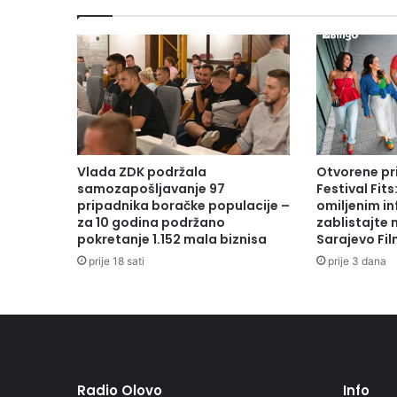
Vlada ZDK podržala
Otvorene pr
samozapošljavanje 97
Festival Fits
pripadnika boračke populacije –
omiljenim in
za 10 godina podržano
zablistajte
pokretanje 1.152 mala biznisa
Sarajevo Fil
prije 18 sati
prije 3 dana
Radio Olovo
Info