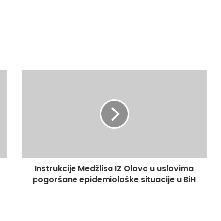
Instrukcije
Medžlisa
IZ
Olovo
u
uslovima
pogoršane
epidemiološke
situacije
Instrukcije Medžlisa IZ Olovo u uslovima
u
BiH
pogoršane epidemiološke situacije u BiH