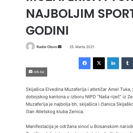
NAJBOLJIM SPORT
GODINI
Send
Radio Olovo
25. Marta 2021.
an
Facebook
X
LinkedI
email
zdk.ba
Skijašica Elvedina Muzaferija i atletičar Amel Tuka,
dobojskog kantona u izboru NIPD “Naša riječ” iz Ze
Muzaferija je najbolja bh. skijašica i članica Skijašk
član Atletskog kluba Zenica.
Manifestacija je održana sinoć u Bosanskom narodn