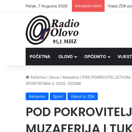
Petak, 7 Augusta 2026
Izdvojene vijesti
POČETNA
OLOVO
OPĆENITO
VIJEST
Početna
/
Olovo
/
Aktuelno
/
POD POKROVITELJSTVOM 
SPORTISTIMA U 2020. GODINI
Aktuelno
Sport
Vijesti iz ZDK
POD POKROVITEL
MUZAFERIJA I TU