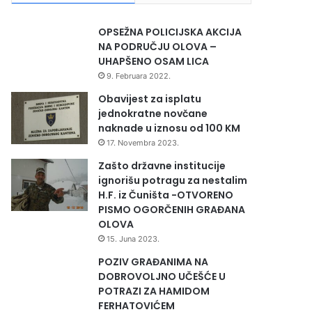
OPSEŽNA POLICIJSKA AKCIJA
NA PODRUČJU OLOVA –
UHAPŠENO OSAM LICA
9. Februara 2022.
Obavijest za isplatu
jednokratne novčane
naknade u iznosu od 100 KM
17. Novembra 2023.
Zašto državne institucije
ignorišu potragu za nestalim
H.F. iz Čuništa -OTVORENO
PISMO OGORČENIH GRAĐANA
OLOVA
15. Juna 2023.
POZIV GRAĐANIMA NA
DOBROVOLJNO UČEŠĆE U
POTRAZI ZA HAMIDOM
FERHATOVIĆEM