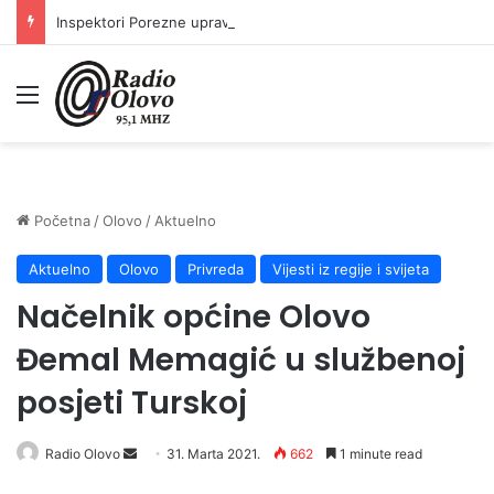
Inspektori Porezne uprave FBiH na području ZDK izvršili 24 inspekcijska nadzora
Meni
Početna
/
Olovo
/
Aktuelno
Aktuelno
Olovo
Privreda
Vijesti iz regije i svijeta
Načelnik općine Olovo
Đemal Memagić u službenoj
posjeti Turskoj
Send
Radio Olovo
31. Marta 2021.
662
1 minute read
an