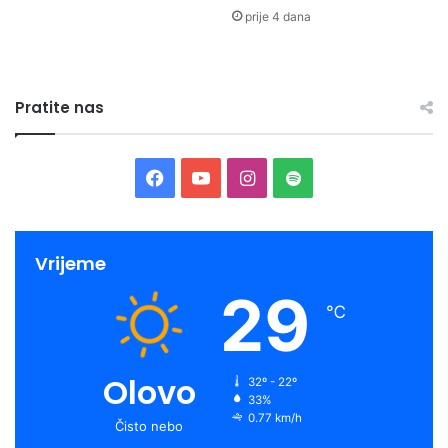
prije 4 dana
Pratite nas
Facebook
YouTube
Instagram
Spotify
Vrijeme
29
℃
Olovo
32º - 22º
33%
0.77 km/h
Čisto nebo