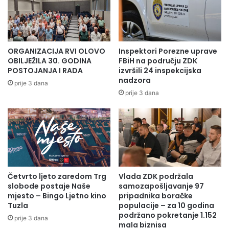
ORGANIZACIJA RVI OLOVO
Inspektori Porezne uprave
OBILJEŽILA 30. GODINA
FBiH na području ZDK
POSTOJANJA I RADA
izvršili 24 inspekcijska
nadzora
prije 3 dana
prije 3 dana
Četvrto ljeto zaredom Trg
Vlada ZDK podržala
slobode postaje Naše
samozapošljavanje 97
mjesto – Bingo Ljetno kino
pripadnika boračke
Tuzla
populacije – za 10 godina
podržano pokretanje 1.152
prije 3 dana
mala biznisa