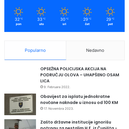
32
33
30
29
29
℃
℃
℃
℃
℃
pon
uto
sri
čet
pet
Popularno
Nedavno
OPSEŽNA POLICIJSKA AKCIJA NA
PODRUČJU OLOVA – UHAPŠENO OSAM
LICA
9. Februara 2022.
Obavijest za isplatu jednokratne
novčane naknade u iznosu od 100 KM
17. Novembra 2023.
Zašto državne institucije ignorišu
potragu za nestalim H.F. iz Čuništa -