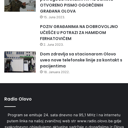
OTVORENO PISMO OGORČENIH
GRAĐANA OLOVA
15. Juna 2023.
POZIV GRAĐANIMA NA DOBROVOLJNO
UČEŠĆE U POTRAZI ZA HAMIDOM
FERHATOVIĆEM
2. Juna 2023.
Dom zdravlja sa stacionarom Olovo
uveo nove telefonske linije za kontakt s
pacijentima
18. Januara 2022.
Radio Olovo
Program se emituje 24. sata dnevno na 95,1 MHz i na internetu
putem linka na našoj zvaničnoj web str www.radio.olovo.ba gdje
svakodnevno objavljujemo aktuelne sadržaje o događajima iz Olova