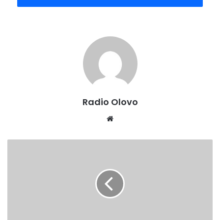
Memagić i glavni imam MIZ Olovo Esad ef.Pepić u Ankari su
prisustvovali nizu drugih sastanaka sa članovima
Predsjedništva vjerskih poslova, a ono što slijedi jeste
posjeta bratskoj Općini i Načelniku grada Kiršehira, te
tamošnjem Valiji.
Radio Olovo/A.M
Radio Olovo
Website
NOVE
NAREDBE
VLADE
ZDK:
ZABRANJEN
RAD
KLADIONICA,
NARGILA,