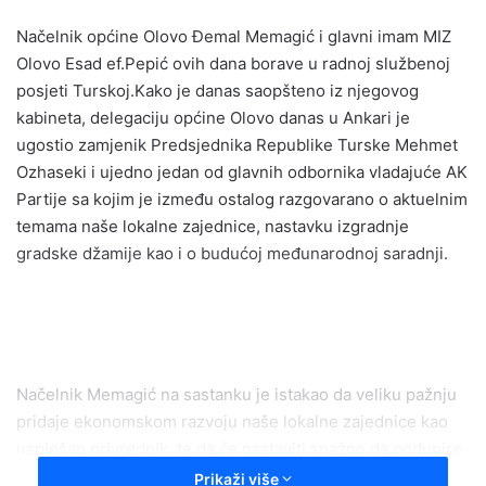
email
Načelnik općine Olovo Đemal Memagić i glavni imam MIZ
Olovo Esad ef.Pepić ovih dana borave u radnoj službenoj
posjeti Turskoj.Kako je danas saopšteno iz njegovog
kabineta, delegaciju općine Olovo danas u Ankari je
ugostio zamjenik Predsjednika Republike Turske Mehmet
Ozhaseki i ujedno jedan od glavnih odbornika vladajuće AK
Partije sa kojim je između ostalog razgovarano o aktuelnim
temama naše lokalne zajednice, nastavku izgradnje
gradske džamije kao i o budućoj međunarodnoj saradnji.
Načelnik Memagić na sastanku je istakao da veliku pažnju
pridaje ekonomskom razvoju naše lokalne zajednice kao
uspješan privrednik, te da će nastaviti snažno da podupire
bh.ekonomiju kroz mnoge razvojne projekte. Načelnik
Prikaži više