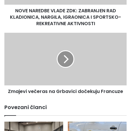
IGRAONICA
NOVE NAREDBE VLADE ZDK: ZABRANJEN RAD
I
SPORTSKO-
KLADIONICA, NARGILA, IGRAONICA I SPORTSKO-
REKREATIVNE
REKREATIVNE AKTIVNOSTI
AKTIVNOSTI
Zmajevi
večeras
na
Grbavici
dočekuju
Francuze
Zmajevi večeras na Grbavici dočekuju Francuze
Povezani članci