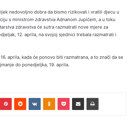
vijek nedovoljno dobra da bismo rizikovali i vratili djecu u
ciju s ministrom zdravstva Adnanom Jupićem, a u toku
istarstva zdravstva će sutra razmatrati nove mjere za
jeljak, 12. aprila, na svojoj sjednici trebala razmatrati i
16. aprila, kada će ponovo biti razmatrana, a to znači da se
jmanje do ponedjeljka, 19. aprila.
umblr
Pinterest
Reddit
VKontakte
Odnoklassniki
Pocket
Podijeli putem Emaila
Print