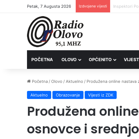
Petak, 7 Augusta 2026
Izdvojene vijesti
Četvrto ljet
POČETNA
OLOVO
OPĆENITO
VIJEST
Početna
/
Olovo
/
Aktuelno
/
Produžena online nastava z
Aktuelno
Obrazovanje
Vijesti iz ZDK
Produžena online
osnovce i srednjo