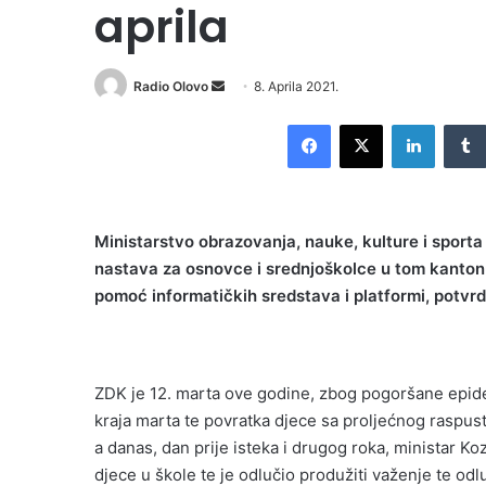
aprila
Send
Radio Olovo
8. Aprila 2021.
an
Facebook
X
LinkedI
email
Ministarstvo obrazovanja, nauke, kulture i sport
nastava za osnovce i srednjoškolce u tom kantonu
pomoć informatičkih sredstava i platformi, potvrdio
ZDK je 12. marta ove godine, zbog pogoršane epide
kraja marta te povratka djece sa proljećnog raspusta
a danas, dan prije isteka i drugog roka, ministar Koz
djece u škole te je odlučio produžiti važenje te odl