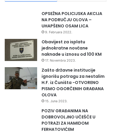
OPSEŽNA POLICIJSKA AKCIJA
NA PODRUČJU OLOVA –
UHAPŠENO OSAM LICA
9. Februara 2022.
Obavijest za isplatu
jednokratne novčane
naknade u iznosu od 100 KM
17. Novembra 2023.
Zašto državne institucije
ignorišu potragu za nestalim
H.F. iz Čuništa -OTVORENO
PISMO OGORČENIH GRAĐANA
OLOVA
15. Juna 2023.
POZIV GRAĐANIMA NA
DOBROVOLJNO UČEŠĆE U
POTRAZI ZA HAMIDOM
FERHATOVIĆEM