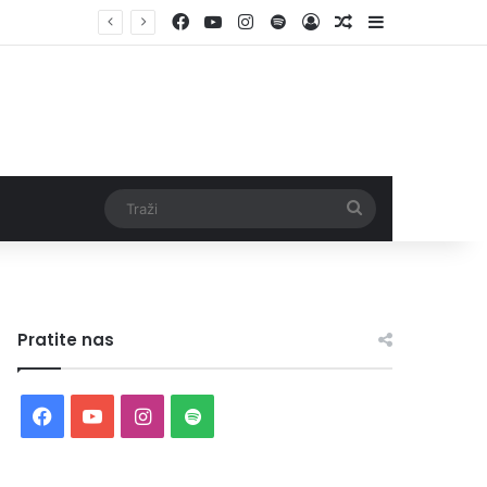
Facebook
YouTube
Instagram
Spotify
Log In
Random Article
Sidebar
Traži
Pratite nas
Facebook
YouTube
Instagram
Spotify