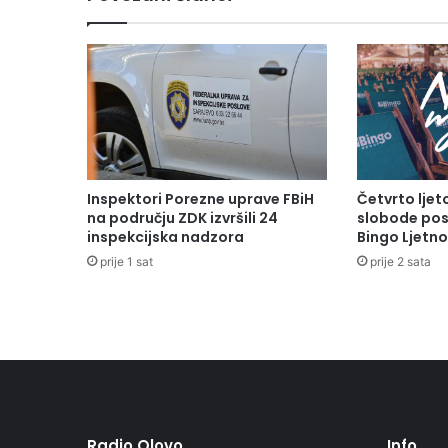
Inspektori Porezne uprave FBiH
Četvrto lje
na području ZDK izvršili 24
slobode pos
inspekcijska nadzora
Bingo Ljetno
prije 1 sat
prije 2 sata
Radio Olovo
Info