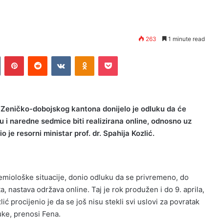
263
1 minute read
n
Tumblr
Pinterest
Reddit
VKontakte
Odnoklassniki
Pocket
a Zeničko-dobojskog kantona donijelo je odluku da će
 i naredne sedmice biti realizirana online, odnosno uz
 je resorni ministar prof. dr. Spahija Kozlić.
miološke situacije, donio odluku da se privremeno, do
, nastava održava online. Taj je rok produžen i do 9. aprila,
lić procijenio je da se još nisu stekli svi uslovi za povratak
uke, prenosi Fena.