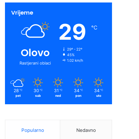
Vrijeme
29
℃
Olovo
29º - 22º
45%
1.02 km/h
Rastjerani oblaci
28
30
31
34
34
℃
℃
℃
℃
℃
pet
sub
ned
pon
uto
Popularno
Nedavno