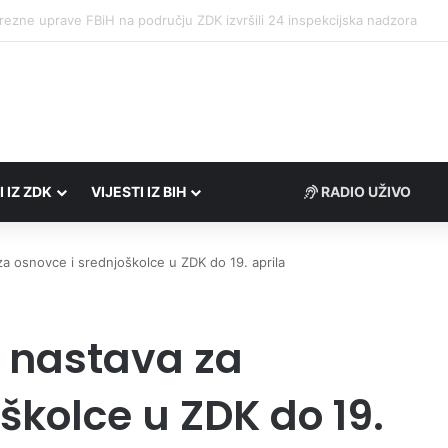
o zaredom Trg slobode postaje Naše mjesto – Bingo Ljetno kino Tuzla
I IZ ZDK
VIJESTI IZ BIH
RADIO UŽIVO
a osnovce i srednjoškolce u ZDK do 19. aprila
 nastava za
školce u ZDK do 19.