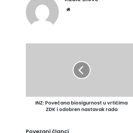
Website
INZ:
Povećana
biosigurnost
u
vrtićima
ZDK
i
odobren
nastavak
INZ: Povećana biosigurnost u vrtićima
rada
ZDK i odobren nastavak rada
Povezani članci