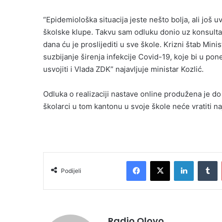
“Epidemiološka situacija jeste nešto bolja, ali još u
školske klupe. Takvu sam odluku donio uz konsulta
dana ću je proslijediti u sve škole. Krizni štab Min
suzbijanje širenja infekcije Covid-19, koje bi u poned
usvojiti i Vlada ZDK” najavljuje ministar Kozlić.
Odluka o realizaciji nastave online produžena je do 
školarci u tom kantonu u svoje škole neće vratiti na
Facebook
X
LinkedIn
T
Podijeli
Radio Olovo