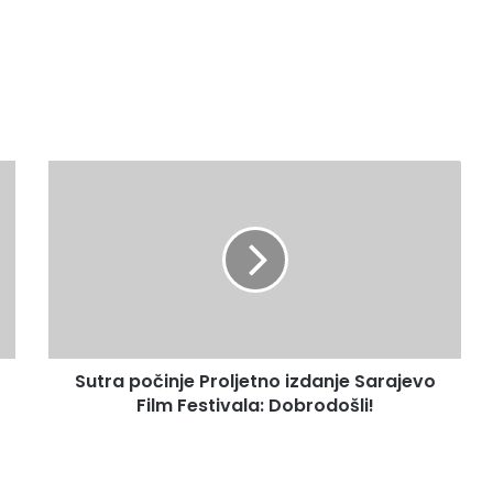
Sutra
počinje
Proljetno
izdanje
Sarajevo
Film
Festivala:
Dobrodošli!
Sutra počinje Proljetno izdanje Sarajevo
Film Festivala: Dobrodošli!