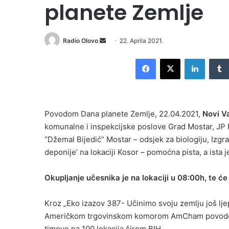
planete Zemlje
Send
Radio Olovo
22. Aprila 2021.
an
Facebook
X
LinkedI
email
Povodom Dana planete Zemlje, 22.04.2021,
Novi V
komunalne i inspekcijske poslove Grad Mostar, JP
“Džemal Bijedić” Mostar – odsjek za biologiju, Izgra
deponije’ na lokaciji Kosor – pomoćna pista, a ista 
Okupljanje učesnika je na lokaciji u 08:00h, te će 
Kroz „Eko izazov 387- Učinimo svoju zemlju još l
Američkom trgovinskom komorom AmCham povodom 
timove na 100 lokacija širom BIH.