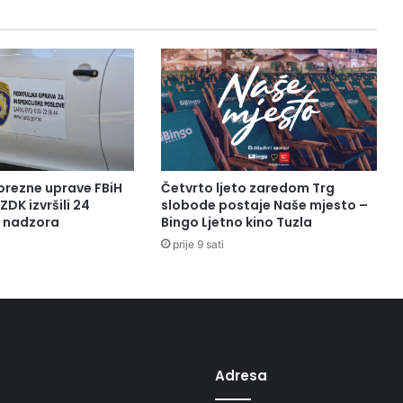
orezne uprave FBiH
Četvrto ljeto zaredom Trg
ZDK izvršili 24
slobode postaje Naše mjesto –
a nadzora
Bingo Ljetno kino Tuzla
prije 9 sati
Adresa