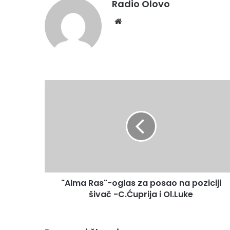
Radio Olovo
Website
"Alma
Ras"-
oglas
za
posao
na
poziciji
šivač
-
"Alma Ras"-oglas za posao na poziciji
C.Ćuprija
i
šivač -C.Ćuprija i Ol.Luke
Ol.Luke