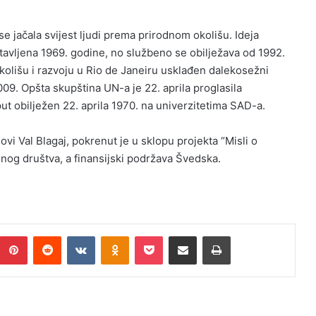
se jačala svijest ljudi prema prirodnom okolišu. Ideja
stavljena 1969. godine, no službeno se obilježava od 1992.
kolišu i razvoju u Rio de Janeiru usklađen dalekosežni
9. Opšta skupština UN-a je 22. aprila proglasila
t obilježen 22. aprila 1970. na univerzitetima SAD-a.
vi Val Blagaj, pokrenut je u sklopu projekta “Misli o
ilnog društva, a finansijski podržava Švedska.
umblr
Pinterest
Reddit
VKontakte
Odnoklassniki
Pocket
Podijeli putem Emaila
Print