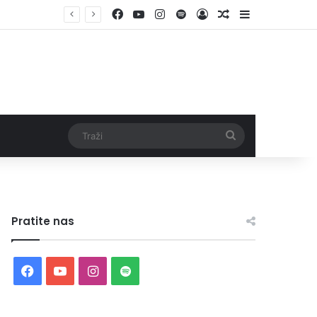
Facebook
YouTube
Instagram
Spotify
Log In
Random Article
Sidebar
Traži
Pratite nas
Facebook
YouTube
Instagram
Spotify