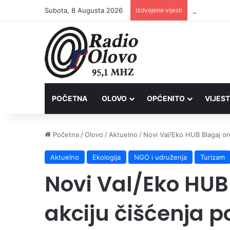
Subota, 8 Augusta 2026
Izdvojene vijesti
Inspektori 
POČETNA
OLOVO
OPĆENITO
VIJEST
Početna
/
Olovo
/
Aktuelno
/
Novi Val/Eko HUB Blagaj or
Aktuelno
Ekologija
NGO i udruženja
Turizam
Novi Val/Eko HUB
akciju čišćenja