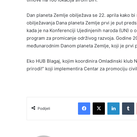
Dan planeta Zemlje obilježava se 22. aprila kako bi 
obilježavanja Dana planeta Zemlje prvi je put pred
kada je na Konferenciji Ujedinjenih naroda (UN) o o
program za promicanje održivog razvoja. Godine 200
međunarodnim Danom planeta Zemlje, koji je prvi pu
Eko HUB Blagaj, kojim koordinira Omladinski klub No
prirodi!” koji implementira Centar za promociju civ
Facebook
X
LinkedIn
T
Podijeli