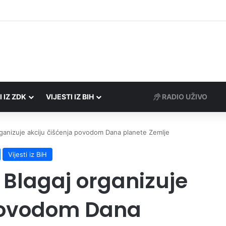
Porezne uprave FBiH na području ZDK izvršili 24 inspekcijska nadzora
I IZ ZDK
VIJESTI IZ BIH
RADIO UŽIVO
ganizuje akciju čišćenja povodom Dana planete Zemlje
Vijesti iz BiH
 Blagaj organizuje
 povodom Dana