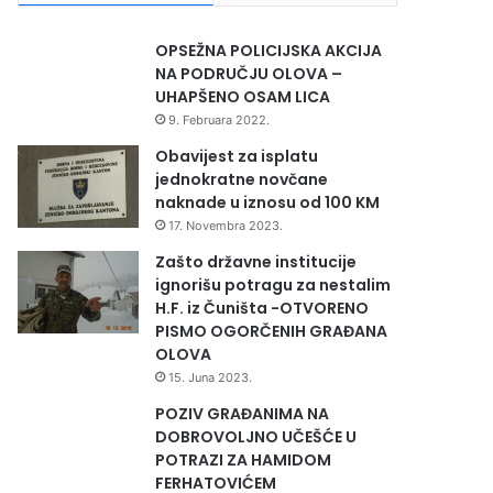
OPSEŽNA POLICIJSKA AKCIJA
NA PODRUČJU OLOVA –
UHAPŠENO OSAM LICA
9. Februara 2022.
Obavijest za isplatu
jednokratne novčane
naknade u iznosu od 100 KM
17. Novembra 2023.
Zašto državne institucije
ignorišu potragu za nestalim
H.F. iz Čuništa -OTVORENO
PISMO OGORČENIH GRAĐANA
OLOVA
15. Juna 2023.
POZIV GRAĐANIMA NA
DOBROVOLJNO UČEŠĆE U
POTRAZI ZA HAMIDOM
FERHATOVIĆEM