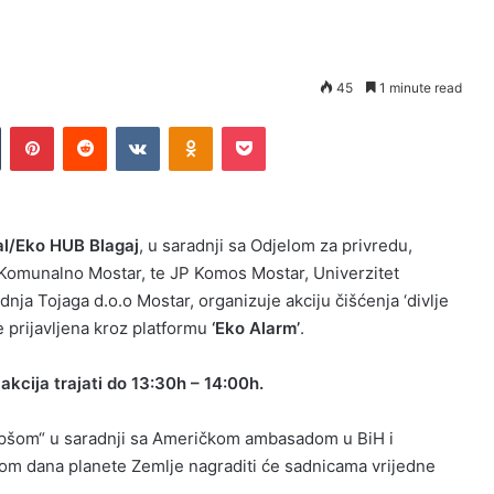
45
1 minute read
n
Tumblr
Pinterest
Reddit
VKontakte
Odnoklassniki
Pocket
al/Eko HUB Blagaj
, u saradnji sa Odjelom za privredu,
 Komunalno Mostar, te JP Komos Mostar, Univerzitet
dnja Tojaga d.o.o Mostar, organizuje akciju čišćenja ‘divlje
je prijavljena kroz platformu
‘Eko Alarm’
.
akcija trajati do 13:30h – 14:00h.
jepšom“ u saradnji sa Američkom ambasadom u BiH i
dana planete Zemlje nagraditi će sadnicama vrijedne