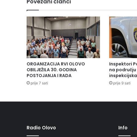
Povezani članci
ORGANIZACIJA RVI OLOVO
Inspektori P
OBILJEŽILA 30. GODINA
na području 
POSTOJANJA I RADA
inspekcijsk
prije 7 sati
prije 9 sati
Radio Olovo
Info