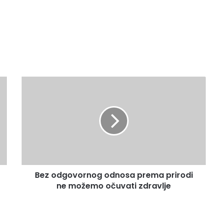
Bez
odgovornog
odnosa
prema
prirodi
ne
možemo
očuvati
zdravlje
Bez odgovornog odnosa prema prirodi
ne možemo očuvati zdravlje