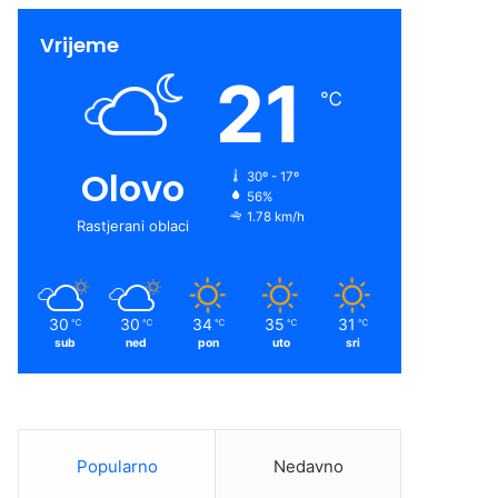
Vrijeme
21
℃
Olovo
30º - 17º
56%
1.78 km/h
Rastjerani oblaci
30
30
34
35
31
℃
℃
℃
℃
℃
sub
ned
pon
uto
sri
Popularno
Nedavno