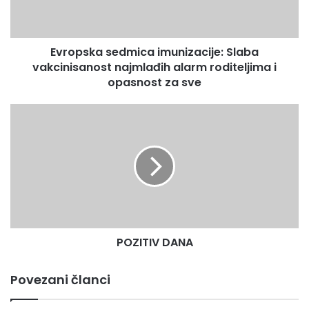
alarm
roditeljima
i
Evropska sedmica imunizacije: Slaba
opasnost
za
vakcinisanost najmlađih alarm roditeljima i
sve
opasnost za sve
POZITIV
DANA
POZITIV DANA
Povezani članci