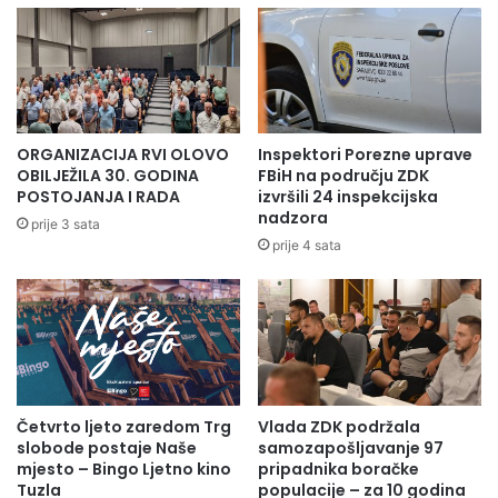
ORGANIZACIJA RVI OLOVO
Inspektori Porezne uprave
OBILJEŽILA 30. GODINA
FBiH na području ZDK
POSTOJANJA I RADA
izvršili 24 inspekcijska
nadzora
prije 3 sata
prije 4 sata
Četvrto ljeto zaredom Trg
Vlada ZDK podržala
slobode postaje Naše
samozapošljavanje 97
mjesto – Bingo Ljetno kino
pripadnika boračke
Tuzla
populacije – za 10 godina