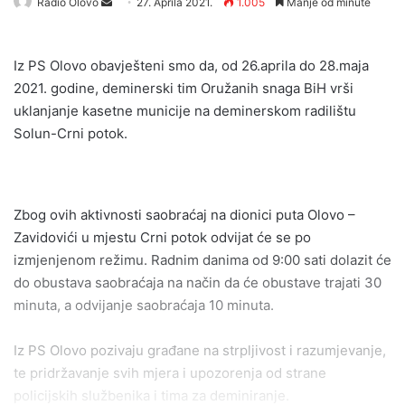
Send
Radio Olovo
27. Aprila 2021.
1.005
Manje od minute
an
email
Iz PS Olovo obavješteni smo da, od 26.aprila do 28.maja
2021. godine, deminerski tim Oružanih snaga BiH vrši
uklanjanje kasetne municije na deminerskom radilištu
Solun-Crni potok.
Zbog ovih aktivnosti saobraćaj na dionici puta Olovo –
Zavidovići u mjestu Crni potok odvijat će se po
izmjenjenom režimu. Radnim danima od 9:00 sati dolazit će
do obustava saobraćaja na način da će obustave trajati 30
minuta, a odvijanje saobraćaja 10 minuta.
Iz PS Olovo pozivaju građane na strpljivost i razumjevanje,
te pridržavanje svih mjera i upozorenja od strane
policijskih službenika i tima za deminiranje.