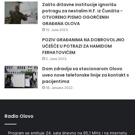
Zašto državne institucije ignorišu
potragu za nestalim H.F. iz Čuništa -
OTVORENO PISMO OGORČENIH
GRAĐANA OLOVA
15. Juna 2023.
POZIV GRAĐANIMA NA DOBROVOLJNO
UČEŠĆE U POTRAZI ZA HAMIDOM
FERHATOVIĆEM
2. Juna 2023.
Dom zdravlja sa stacionarom Olovo
uveo nove telefonske linije za kontakt s
pacijentima
18. Januara 2022.
Radio Olovo
Program se emituje 24. sata dnevno na 95,1 MHz i na internetu