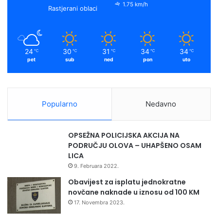
1.75 km/h
Rastjerani oblaci
24
30
31
34
34
℃
℃
℃
℃
℃
pet
sub
ned
pon
uto
Popularno
Nedavno
OPSEŽNA POLICIJSKA AKCIJA NA
PODRUČJU OLOVA – UHAPŠENO OSAM
LICA
9. Februara 2022.
Obavijest za isplatu jednokratne
novčane naknade u iznosu od 100 KM
17. Novembra 2023.