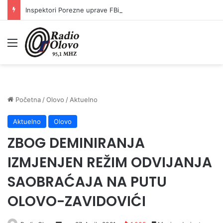
Inspektori Porezne uprave FBiH na području ZDK izvršili 24 inspekcijska nadzora
Meni
Početna
/
Olovo
/
Aktuelno
Aktuelno
Olovo
ZBOG DEMINIRANJA
IZMJENJEN REŽIM ODVIJANJA
SAOBRAĆAJA NA PUTU
OLOVO-ZAVIDOVIĆI