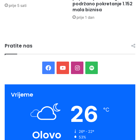
podržano pokretanje 1.152
prije 5 sati
mala biznisa
prije 1 dan
Pratite nas
Facebook
YouTube
Instagram
Spotify
Vrijeme
26
℃
Olovo
26º - 22º
53%