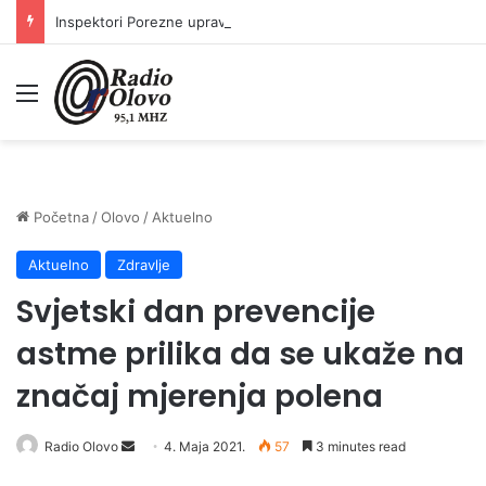
Inspektori Porezne uprave FBiH na području ZDK izvršili 24 inspekcijska nadzora
Meni
Početna
/
Olovo
/
Aktuelno
Aktuelno
Zdravlje
Svjetski dan prevencije
astme prilika da se ukaže na
značaj mjerenja polena
Send
Radio Olovo
4. Maja 2021.
57
3 minutes read
an