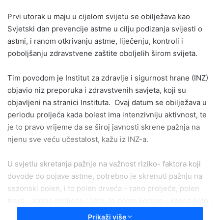
email
Prvi utorak u maju u cijelom svijetu se obilježava kao
Svjetski dan prevencije astme u cilju podizanja svijesti o
astmi, i ranom otkrivanju astme, liječenju, kontroli i
poboljšanju zdravstvene zaštite oboljelih širom svijeta.
Tim povodom je Institut za zdravlje i sigurnost hrane (INZ)
objavio niz preporuka i zdravstvenih savjeta, koji su
objavljeni na stranici Instituta. Ovaj datum se obilježava u
periodu proljeća kada bolest ima intenzivniju aktivnost, te
je to pravo vrijeme da se široj javnosti skrene pažnja na
njenu sve veću učestalost, kažu iz INZ-a.
U svjetlu skretanja pažnje na važnost riziko- faktora koji
dovode do pojave astme, potrebno je skrenuti pažnju na
sezonski polen, i to polen drveća – rano proljeće, polen
trava – kasno proljeće i ljeto, te polen korova – kasno ljeto i
jesen.
Prikaži više