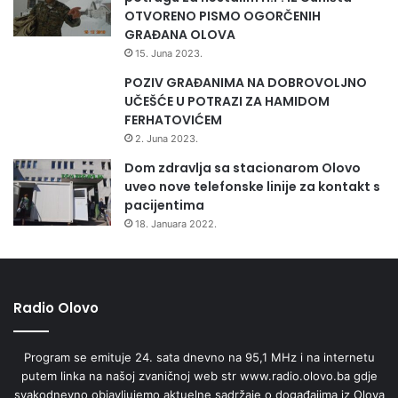
otpornosti i lijepog izgleda, breze u sve većem broju
OTVORENO PISMO OGORČENIH
uzgajaju kao ukrasne drvenaste biljne vrste u vrtovima i
GRAĐANA OLOVA
parkovima, ističe Velić.
15. Juna 2023.
POZIV GRAĐANIMA NA DOBROVOLJNO
Video izjava Kasima Velića na Youtube kanalu
UČEŠĆE U POTRAZI ZA HAMIDOM
INZ
https://youtu.be/pEX_l5hBkT8
FERHATOVIĆEM
2. Juna 2023.
Institut za zdravlje i sigurnost hrane
Dom zdravlja sa stacionarom Olovo
uveo nove telefonske linije za kontakt s
—
pacijentima
18. Januara 2022.
Radio Olovo
Program se emituje 24. sata dnevno na 95,1 MHz i na internetu
putem linka na našoj zvaničnoj web str www.radio.olovo.ba gdje
svakodnevno objavljujemo aktuelne sadržaje o događajima iz Olova