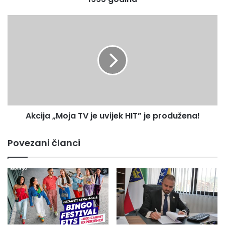
Akcija
„Moja
TV
je
uvijek
HIT”
je
produžena!
Akcija „Moja TV je uvijek HIT” je produžena!
Povezani članci