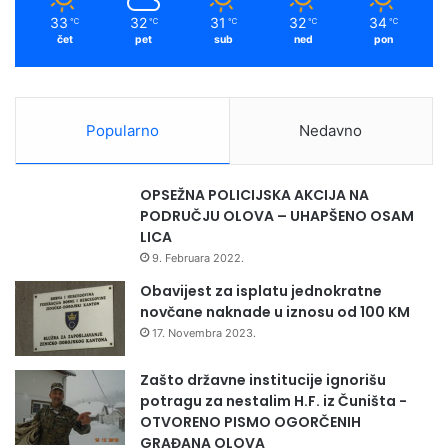
33
32
31
32
34
℃
℃
℃
℃
℃
čet
pet
sub
ned
pon
Popularno
Nedavno
OPSEŽNA POLICIJSKA AKCIJA NA
PODRUČJU OLOVA – UHAPŠENO OSAM
LICA
9. Februara 2022.
Obavijest za isplatu jednokratne
novčane naknade u iznosu od 100 KM
17. Novembra 2023.
Zašto državne institucije ignorišu
potragu za nestalim H.F. iz Čuništa -
OTVORENO PISMO OGORČENIH
GRAĐANA OLOVA