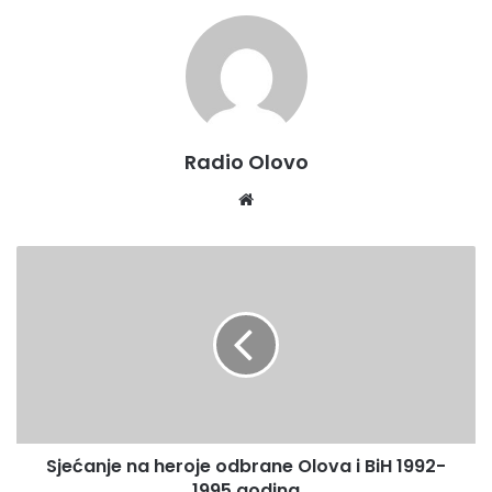
Radio Olovo
Website
Sjećanje
na
heroje
odbrane
Olova
i
BiH
1992-
1995
Sjećanje na heroje odbrane Olova i BiH 1992-
godina
1995 godina