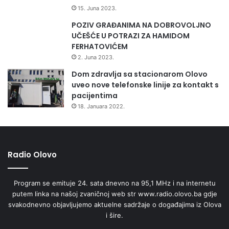
15. Juna 2023.
POZIV GRAĐANIMA NA DOBROVOLJNO
UČEŠĆE U POTRAZI ZA HAMIDOM
FERHATOVIĆEM
2. Juna 2023.
Dom zdravlja sa stacionarom Olovo
uveo nove telefonske linije za kontakt s
pacijentima
18. Januara 2022.
Radio Olovo
Program se emituje 24. sata dnevno na 95,1 MHz i na internetu
putem linka na našoj zvaničnoj web str www.radio.olovo.ba gdje
svakodnevno objavljujemo aktuelne sadržaje o događajima iz Olova
i šire.