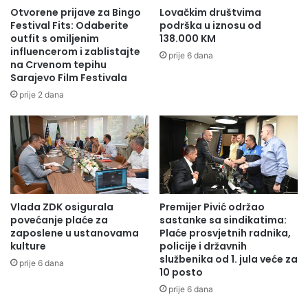
Otvorene prijave za Bingo
Lovačkim društvima
Festival Fits: Odaberite
podrška u iznosu od
outfit s omiljenim
138.000 KM
influencerom i zablistajte
prije 6 dana
na Crvenom tepihu
Sarajevo Film Festivala
prije 2 dana
Vlada ZDK osigurala
Premijer Pivić održao
povećanje plaće za
sastanke sa sindikatima:
zaposlene u ustanovama
Plaće prosvjetnih radnika,
kulture
policije i državnih
službenika od 1. jula veće za
prije 6 dana
10 posto
prije 6 dana