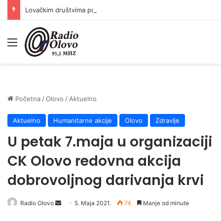
Lovačkim društvima podrška u iznosu od 138.000 KM
Meni
Početna
/
Olovo
/
Aktuelno
Aktuelno
Humanitarne akcije
Olovo
Zdravlje
U petak 7.maja u organizaciji
CK Olovo redovna akcija
dobrovoljnog darivanja krvi
Send
Radio Olovo
5. Maja 2021.
74
Manje od minute
an