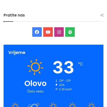
Pratite nas
Facebook
YouTube
Instagram
Spotify
Vrijeme
33
℃
Olovo
33º - 23º
22%
2.35 km/h
Čisto nebo