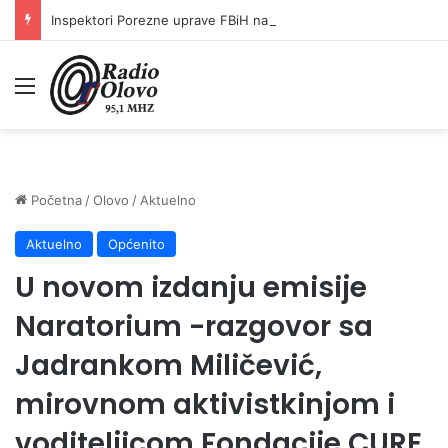
Inspektori Porezne uprave FBiH na području ZDK izvršili 24 inspekcijska nadzora
Meni
Početna
/
Olovo
/
Aktuelno
Aktuelno
Općenito
U novom izdanju emisije
Naratorium -razgovor sa
Jadrankom Miličević,
mirovnom aktivistkinjom i
voditeljicom Fondacije CURE