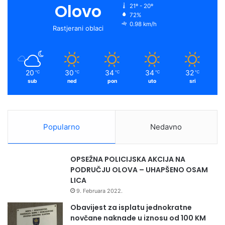
Olovo
21º - 20º
72%
0.98 km/h
Rastjerani oblaci
20
30
34
34
32
℃
℃
℃
℃
℃
sub
ned
pon
uto
sri
Popularno
Nedavno
OPSEŽNA POLICIJSKA AKCIJA NA
PODRUČJU OLOVA – UHAPŠENO OSAM
LICA
9. Februara 2022.
Obavijest za isplatu jednokratne
novčane naknade u iznosu od 100 KM