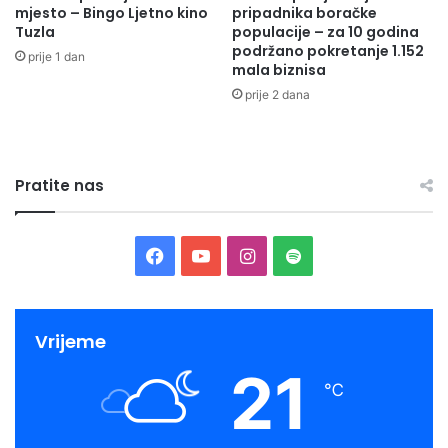
mjesto – Bingo Ljetno kino
pripadnika boračke
Tuzla
populacije – za 10 godina
podržano pokretanje 1.152
prije 1 dan
mala biznisa
prije 2 dana
Pratite nas
Facebook
YouTube
Instagram
Spotify
Vrijeme
21
℃