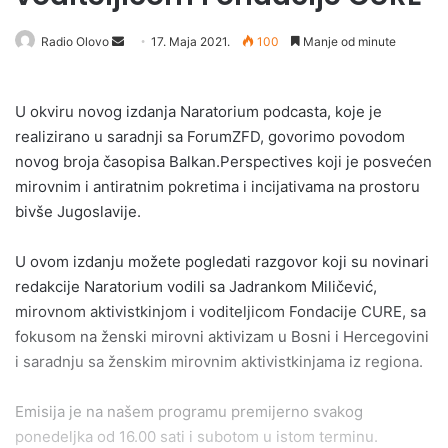
Send
Radio Olovo
17. Maja 2021.
100
Manje od minute
an
email
U okviru novog izdanja Naratorium podcasta, koje je
realizirano u saradnji sa ForumZFD, govorimo povodom
novog broja časopisa Balkan.Perspectives koji je posvećen
mirovnim i antiratnim pokretima i incijativama na prostoru
bivše Jugoslavije.
U ovom izdanju možete pogledati razgovor koji su novinari
redakcije Naratorium vodili sa Jadrankom Miličević,
mirovnom aktivistkinjom i voditeljicom Fondacije CURE, sa
fokusom na ženski mirovni aktivizam u Bosni i Hercegovini
i saradnju sa ženskim mirovnim aktivistkinjama iz regiona.
Emisija je na našem programu premijerno svakog
ponedeljka od 16.00 sati i subotom u istom terminu.