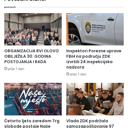
ORGANIZACIJA RVI OLOVO
Inspektori Porezne uprave
OBILJEŽILA 30. GODINA
FBiH na području ZDK
POSTOJANJA I RADA
izvršili 24 inspekcijska
nadzora
prije 1 dan
prije 1 dan
Četvrto ljeto zaredom Trg
Vlada ZDK podržala
slobode postaje Naše
samozapošljavanje 97