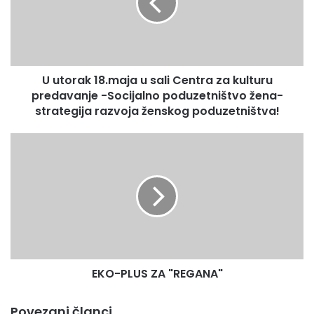
sali
Centra
za
kulturu
predavanje
U utorak 18.maja u sali Centra za kulturu
-
Socijalno
predavanje -Socijalno poduzetništvo žena-
poduzetništvo
strategija razvoja ženskog poduzetništva!
žena-
strategija
EKO-
razvoja
PLUS
ženskog
ZA
poduzetništva!
"REGANA"
EKO-PLUS ZA "REGANA"
Povezani članci