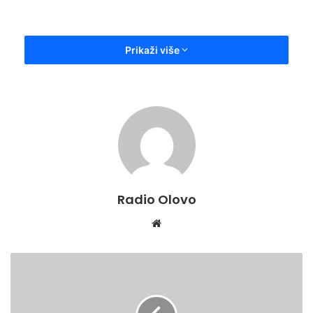
Prikaži više
izdvojeno
Radio Olovo
Website
U
utorak
18.maja
u