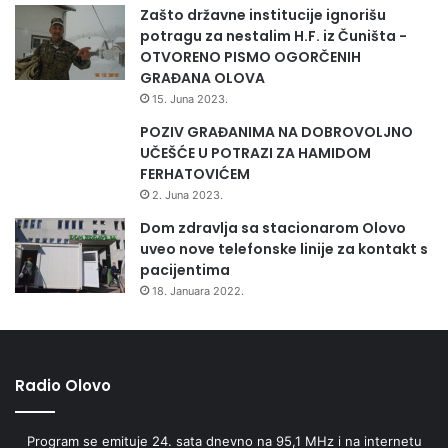
Zašto državne institucije ignorišu
potragu za nestalim H.F. iz Čuništa -
OTVORENO PISMO OGORČENIH
GRAĐANA OLOVA
15. Juna 2023.
POZIV GRAĐANIMA NA DOBROVOLJNO
UČEŠĆE U POTRAZI ZA HAMIDOM
FERHATOVIĆEM
2. Juna 2023.
Dom zdravlja sa stacionarom Olovo
uveo nove telefonske linije za kontakt s
pacijentima
18. Januara 2022.
Radio Olovo
Program se emituje 24. sata dnevno na 95,1 MHz i na internetu