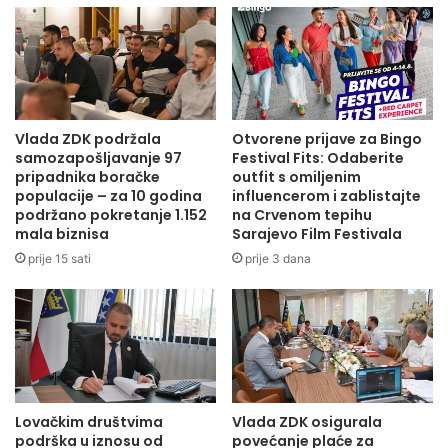
Memorijalnom centru Srebrenica-Potočari Spomen
obilježje i mezarje za žrtve genocida iz 1995. godine
planirana je podrška u iznosu od 30.000 KM, dok je za
finansiranje aktivnosti Crvenog križa Zeničko-dobojskog
kantona predviđeno 20.000 KM.
Vlada ZDK podržala
Otvorene prijave za Bingo
Ministarstvo za rad, socijalnu politiku i izbjeglice je za
samozapošljavanje 97
Festival Fits: Odaberite
pripadnika boračke
outfit s omiljenim
obilježavanje Dječije nedjelje u ovom kantonu predvidjelo
populacije – za 10 godina
influencerom i zablistajte
sredstva u iznosu od 15.000 KM.
podržano pokretanje 1.152
na Crvenom tepihu
mala biznisa
Sarajevo Film Festivala
Press služba ZDK
prije 15 sati
prije 3 dana
Lovačkim društvima
Vlada ZDK osigurala
podrška u iznosu od
povećanje plaće za