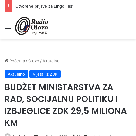
Otvorene prijave za Bingo Festival Fits: Odaberite outfit s omiljenim influencerom i zablistajte na Crvenom tepihu Sarajevo Film Festivala
Meni
Početna
/
Olovo
/
Aktuelno
Aktuelno
Vijesti iz ZDK
BUDŽET MINISTARSTVA ZA
RAD, SOCIJALNU POLITIKU I
IZBJEGLICE ZDK 29,5 MILIONA
KM