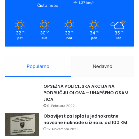
1.37 km/h
Čisto nebo
32
30
32
34
35
℃
℃
℃
℃
℃
pet
sub
ned
pon
uto
Popularno
Nedavno
OPSEŽNA POLICIJSKA AKCIJA NA
PODRUČJU OLOVA – UHAPŠENO OSAM
LICA
9. Februara 2022.
Obavijest za isplatu jednokratne
novčane naknade u iznosu od 100 KM
17. Novembra 2023.