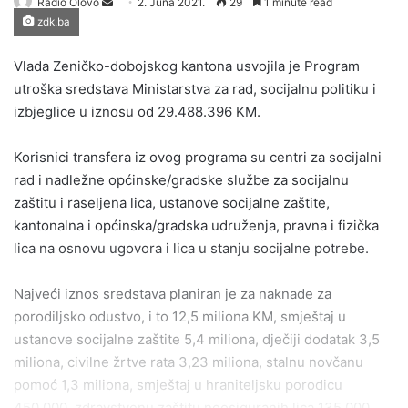
Send
Radio Olovo
2. Juna 2021.
29
1 minute read
zdk.ba
an
email
Vlada Zeničko-dobojskog kantona usvojila je Program
utroška sredstava Ministarstva za rad, socijalnu politiku i
izbjeglice u iznosu od 29.488.396 KM.
Korisnici transfera iz ovog programa su centri za socijalni
rad i nadležne općinske/gradske službe za socijalnu
zaštitu i raseljena lica, ustanove socijalne zaštite,
kantonalna i općinska/gradska udruženja, pravna i fizička
lica na osnovu ugovora i lica u stanju socijalne potrebe.
Najveći iznos sredstava planiran je za naknade za
porodiljsko odustvo, i to 12,5 miliona KM, smještaj u
ustanove socijalne zaštite 5,4 miliona, dječiji dodatak 3,5
miliona, civilne žrtve rata 3,23 miliona, stalnu novčanu
pomoć 1,3 miliona, smještaj u hraniteljsku porodicu
450.000, zdravstvenu zaštitu neosiguranih lica 135.000,