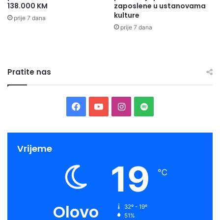
138.000 KM
zaposlene u ustanovama
kulture
prije 7 dana
prije 7 dana
Pratite nas
Facebook
YouTube
Instagram
Spotify
Vrijeme
19
℃
Olovo
32º - 19º
51%