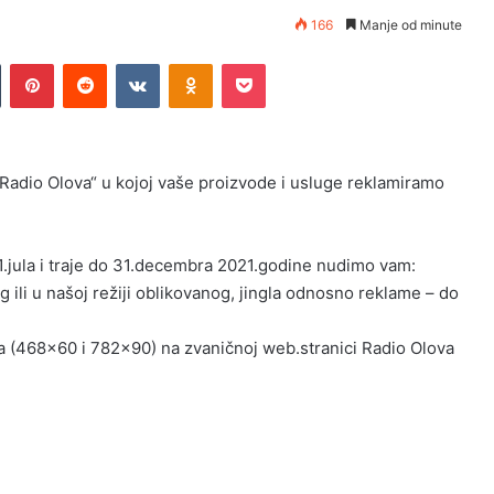
166
Manje od minute
n
Tumblr
Pinterest
Reddit
VKontakte
Odnoklassniki
Pocket
„Radio Olova“ u kojoj vaše proizvode i usluge reklamiramo
1.jula i traje do 31.decembra 2021.godine nudimo vam:
ili u našoj režiji oblikovanog, jingla odnosno reklame – do
a (468×60 i 782×90) na zvaničnoj web.stranici Radio Olova