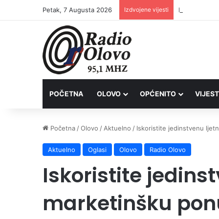
Petak, 7 Augusta 2026
Izdvojene vijesti
Inspektori Po
POČETNA
OLOVO
OPĆENITO
VIJEST
Početna
/
Olovo
/
Aktuelno
/
Iskoristite jedinstvenu lje
Aktuelno
Oglasi
Olovo
Radio Olovo
Iskoristite jedins
marketinšku ponu