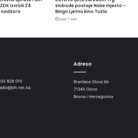
ZDK izvršili 24
slobode postaje Naše mjesto –
a nadzora
Bingo Ljetno kino Tuzla
prije 7 sati
Adresa
032 828 010
Branilaca Olova bb
radio@bih.net.ba
71340 Olovo
Bosna i Hercegovina