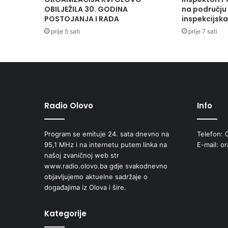
OBILJEŽILA 30. GODINA
na području 
POSTOJANJA I RADA
inspekcijsk
prije 5 sati
prije 7 sati
Radio Olovo
Info
Program se emituje 24. sata dnevno na
Telefon: 
95,1 MHz i na internetu putem linka na
E-mail: o
našoj zvaničnoj web str
www.radio.olovo.ba gdje svakodnevno
objavljujemo aktuelne sadržaje o
događajima iz Olova i šire.
Kategorije