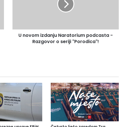
podcasta
-
Razgovor
o
seriji
U novom izdanju Naratorium podcasta -
"Porodica"!
Razgovor o seriji "Porodica"!
orezne uprave FBiH
Četvrto ljeto zaredom Trg