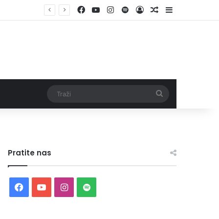
Facebook
YouTube
Instagram
Spotify
Log In
Random Article
Sidebar
Traži
Pratite nas
Facebook
YouTube
Instagram
Spotify