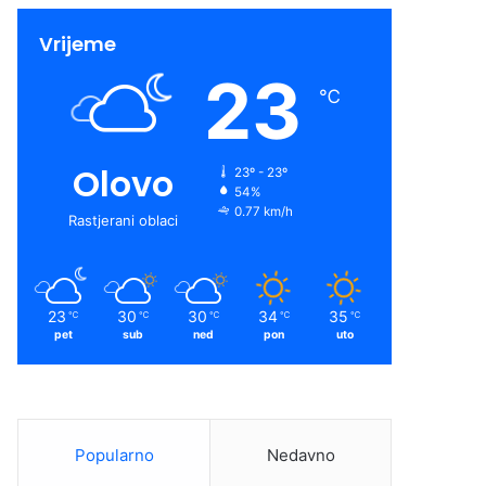
Vrijeme
23
℃
Olovo
23º - 23º
54%
0.77 km/h
Rastjerani oblaci
23
30
30
34
35
℃
℃
℃
℃
℃
pet
sub
ned
pon
uto
Popularno
Nedavno