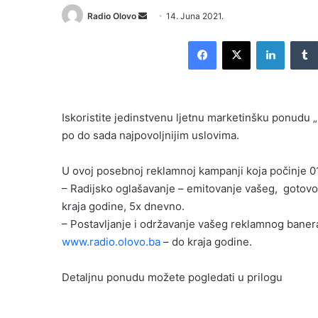
Send
Radio Olovo
14. Juna 2021.
an
Facebook
X
LinkedI
email
Iskoristite jedinstvenu ljetnu marketinšku ponudu 
po do sada najpovoljnijim uslovima.
U ovoj posebnoj reklamnoj kampanji koja počinje 0
– Radijsko oglašavanje – emitovanje vašeg, gotovog 
kraja godine, 5x dnevno.
– Postavljanje i održavanje vašeg reklamnog baner
www.radio.olovo.ba
– do kraja godine.
Detaljnu ponudu možete pogledati u prilogu