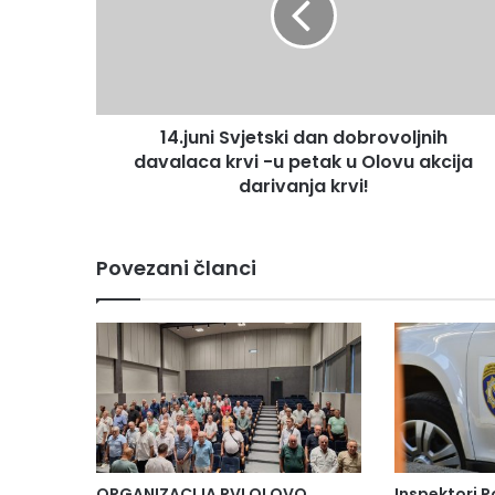
davalaca
krvi
-
u
petak
14.juni Svjetski dan dobrovoljnih
u
Olovu
davalaca krvi -u petak u Olovu akcija
akcija
darivanja krvi!
darivanja
krvi!
Povezani članci
ORGANIZACIJA RVI OLOVO
Inspektori P