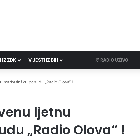
rezne uprave FBiH na području ZDK izvršili 24 inspekcijska nadzora
I IZ ZDK
VIJESTI IZ BIH
RADIO UŽIVO
tnu marketinšku ponudu „Radio Olova“ !
tvenu ljetnu
du „Radio Olova“ !