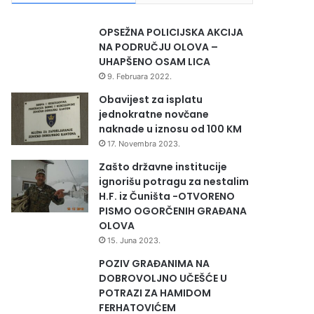
OPSEŽNA POLICIJSKA AKCIJA
NA PODRUČJU OLOVA –
UHAPŠENO OSAM LICA
9. Februara 2022.
Obavijest za isplatu
jednokratne novčane
naknade u iznosu od 100 KM
17. Novembra 2023.
Zašto državne institucije
ignorišu potragu za nestalim
H.F. iz Čuništa -OTVORENO
PISMO OGORČENIH GRAĐANA
OLOVA
15. Juna 2023.
POZIV GRAĐANIMA NA
DOBROVOLJNO UČEŠĆE U
POTRAZI ZA HAMIDOM
FERHATOVIĆEM