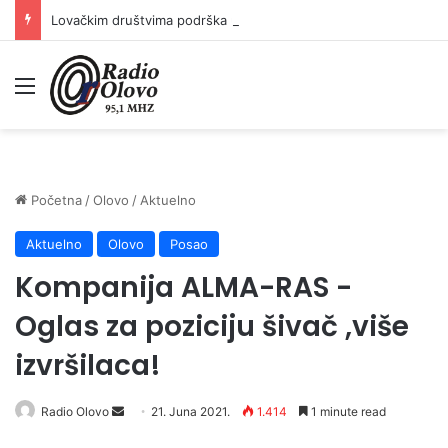
Lovačkim društvima podrška u iznosu od 138.000 KM
Meni
Početna
/
Olovo
/
Aktuelno
Aktuelno
Olovo
Posao
Kompanija ALMA-RAS -
Oglas za poziciju šivač ,više
izvršilaca!
Send
Radio Olovo
21. Juna 2021.
1.414
1 minute read
an