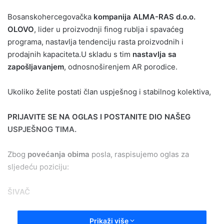
email
Bosanskohercegovačka
kompanija ALMA-RAS d.o.o.
OLOVO
, lider u proizvodnji finog rublja i spavaćeg
programa, nastavlja tendenciju rasta proizvodnih i
prodajnih kapaciteta.U skladu s tim
nastavlja sa
zapošljavanjem
, odnosnoširenjem AR porodice.
Ukoliko želite postati član uspješnog i stabilnog kolektiva,
PRIJAVITE SE NA OGLAS I POSTANITE DIO NAŠEG
USPJEŠNOG TIMA.
Zbog
povećanja obima
posla, raspisujemo oglas za
sljedeću poziciju:
ŠIVAČ
Olovo
Prikaži više