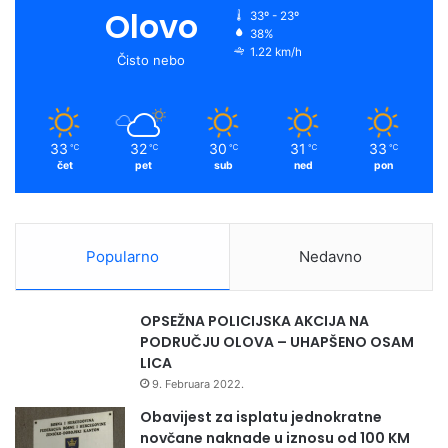
Olovo
33º - 23º
38%
1.22 km/h
Čisto nebo
33
32
30
31
33
℃
℃
℃
℃
℃
čet
pet
sub
ned
pon
Popularno
Nedavno
OPSEŽNA POLICIJSKA AKCIJA NA
PODRUČJU OLOVA – UHAPŠENO OSAM
LICA
9. Februara 2022.
Obavijest za isplatu jednokratne
novčane naknade u iznosu od 100 KM