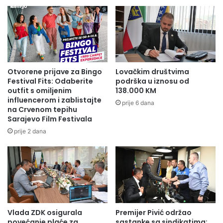
Redovna i stimulativna primanja;
Stabilan posao;
Organizovan prijevoz;
Otvorene prijave za Bingo
Lovačkim društvima
Festival Fits: Odaberite
podrška u iznosu od
outfit s omiljenim
138.000 KM
Rad u uspješnoj i savremenoj kompaniji;
influencerom i zablistajte
prije 6 dana
na Crvenom tepihu
Sarajevo Film Festivala
Mogućnost edukacije i razvoja karijere.
prije 2 dana
Ukoliko ispunjavate navedene uslove, svoju biografiju
možete dostaviti na mail
posao@alma-ras.com
, lično ili
poštom na adresu:
ALMA-RAS d.o.o. OLOVO
Vlada ZDK osigurala
Premijer Pivić održao
HR odjel
povećanje plaće za
sastanke sa sindikatima: