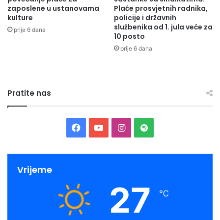
zaposlene u ustanovama
Plaće prosvjetnih radnika,
kulture
policije i državnih
-Za oglas šivač Olovo-
službenika od 1. jula veće za
prije 6 dana
10 posto
Olovske Luke bb
prije 6 dana
71340 Olovo
Pratite nas
Kandidati koji uđu u uži krug selekcije će biti kontaktirani
i pozvani na intervju!
Facebook
YouTube
Instagram
Spotify
Konkurs ostaje otvoren do
30.6.2021
. godine.
Lokacija
: Olovo
Vrijeme
Brojpozicija
: Više izvršilaca
27
℃
Datum objave
: 21.6.2021.godine