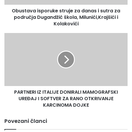
područja
Obustava isporuke struje za danas i sutra za
Dugandžić
Pridržava se definisanih ciljeva produktivnosti, kvalitete i
škola,
područja Dugandžić škola, Milunići,Krajšići i
postavljenih rokova.
Milunići,Krajšići
Kolakovići
i
Uslovi:
Kolakovići
PARTNERI
IZ
SSS;
ITALIJE
DONIRALI
MAMOGRAFSKI
Poželjno iskustvo na istim ili sličnim poslovima;
UREĐAJ
I
Preciznost i ažurnost;
SOFTVER
ZA
PARTNERI IZ ITALIJE DONIRALI MAMOGRAFSKI
RANO
Pedantnost i izražen osjećaj za detalje.
OTKRIVANJE
UREĐAJ I SOFTVER ZA RANO OTKRIVANJE
KARCINOMA
KARCINOMA DOJKE
Nudimo:
DOJKE
Povezani članci
Po zasnivanju radong odnosa, plaćenuo buku u trajanju od
90 dana;