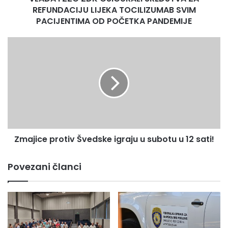
SVIM
REFUNDACIJU LIJEKA TOCILIZUMAB SVIM
Press služba ZDK
PACIJENTIMA
PACIJENTIMA OD POČETKA PANDEMIJE
OD
POČETKA
Zmajice
PANDEMIJE
protiv
Švedske
igraju
u
subotu
u
12
sati!
Zmajice protiv Švedske igraju u subotu u 12 sati!
Povezani članci