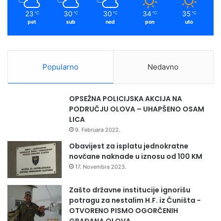
23
30
30
34
35
℃
℃
℃
℃
℃
pet
sub
ned
pon
uto
Popularno
Nedavno
OPSEŽNA POLICIJSKA AKCIJA NA
PODRUČJU OLOVA – UHAPŠENO OSAM
LICA
9. Februara 2022.
Obavijest za isplatu jednokratne
novčane naknade u iznosu od 100 KM
17. Novembra 2023.
Zašto državne institucije ignorišu
potragu za nestalim H.F. iz Čuništa -
OTVORENO PISMO OGORČENIH
GRAĐANA OLOVA