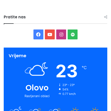
Pratite nas
Facebook
YouTube
Instagram
Spotify
Vrijeme
23
℃
Olovo
23º - 23º
54%
0.77 km/h
Rastjerani oblaci