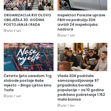
ORGANIZACIJA RVI OLOVO
Inspektori Porezne uprave
OBILJEŽILA 30. GODINA
FBiH na području ZDK
POSTOJANJA I RADA
izvršili 24 inspekcijska
nadzora
prije 5 sati
prije 7 sati
Četvrto ljeto zaredom Trg
Vlada ZDK podržala
slobode postaje Naše
samozapošljavanje 97
mjesto – Bingo Ljetno kino
pripadnika boračke
Tuzla
populacije – za 10 godina
podržano pokretanje 1.152
prije 7 sati
mala biznisa
prije 1 dan