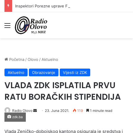
Inspektori Porezne uprave FBiH na području ZDK izvršili 24 inspekcijska nadzora
Meni
Početna
/
Olovo
/
Aktuelno
Aktuelno
Obrazovanje
Vijesti iz ZDK
VLADA ZDK ISPLATILA PRVU
RATU BORAČKIH STIPENDIJA
Send
Radio Olovo
23. Juna 2021.
119
1 minute read
zdk.ba
an
email
Vlada Zeničko-dobojskog kantona osigurala je sredstva i