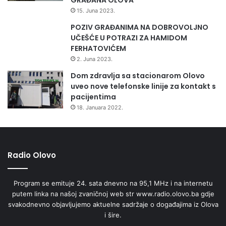
15. Juna 2023.
POZIV GRAĐANIMA NA DOBROVOLJNO
UČEŠĆE U POTRAZI ZA HAMIDOM
FERHATOVIĆEM
2. Juna 2023.
Dom zdravlja sa stacionarom Olovo
uveo nove telefonske linije za kontakt s
pacijentima
18. Januara 2022.
Radio Olovo
Program se emituje 24. sata dnevno na 95,1 MHz i na internetu
putem linka na našoj zvaničnoj web str www.radio.olovo.ba gdje
svakodnevno objavljujemo aktuelne sadržaje o događajima iz Olova
i šire.