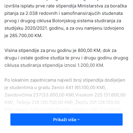
izvršila isplatu prve rate stipendija Ministarstva za boračka
pitanja za 2.038 redovnih i samofinansirajućih studenata
prvog i drugog ciklusa Bolonjskog sistema studiranja za
studijsku 2020/2021. godinu, a za ovu namjenu izdvojeno
je 285.700,00 KM.
Visina stipendije za prvu godinu je 800,00 KM, dok za
drugu i ostale godine studija te prvu i drugu godinu drugog
ciklusa studiranja stipendija iznosi 1.200,00 KM.
Po lokalnim zajednicama najveći broj stipendija dodijeljen
je studentima u gradu Zenici 441 (61.100,00 KM),
Zavidovićima 237(33.600,00 KM),Visokom 225 (31.600,00
KM), Tešnju 218 (30.700,00 KM), Žepču 201 (28.150,00
KM), Kaknju 170 (24.100,00 KM), Maglaju 160 (22.750,00
KM), Brezi 114 (15.800,00 KM), Olovu 113 (16.100,00 KM),
Prikaži više
Varešu 79 (10.800,00 KM), Doboj Jugu 46 (6.300,00 KM) te
Usori 34 (4.700,00 KM).