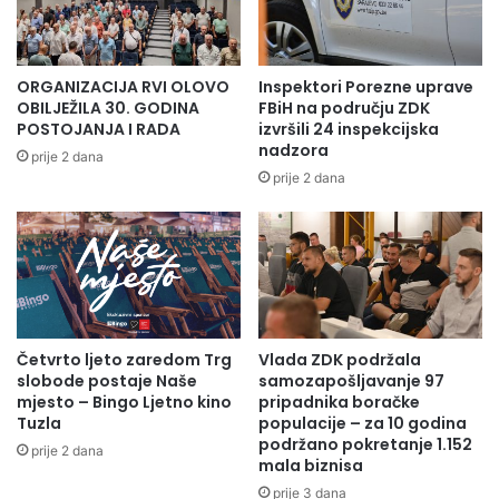
ORGANIZACIJA RVI OLOVO
Inspektori Porezne uprave
OBILJEŽILA 30. GODINA
FBiH na području ZDK
POSTOJANJA I RADA
izvršili 24 inspekcijska
nadzora
prije 2 dana
prije 2 dana
Četvrto ljeto zaredom Trg
Vlada ZDK podržala
slobode postaje Naše
samozapošljavanje 97
mjesto – Bingo Ljetno kino
pripadnika boračke
Tuzla
populacije – za 10 godina
podržano pokretanje 1.152
prije 2 dana
mala biznisa
prije 3 dana