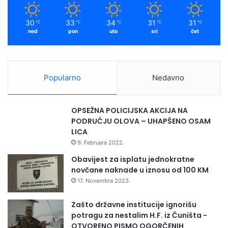
30
33
34
31
31
℃
℃
℃
℃
℃
ned
pon
uto
sri
čet
Popularno
Nedavno
OPSEŽNA POLICIJSKA AKCIJA NA
PODRUČJU OLOVA – UHAPŠENO OSAM
LICA
9. Februara 2022.
Obavijest za isplatu jednokratne
novčane naknade u iznosu od 100 KM
17. Novembra 2023.
Zašto državne institucije ignorišu
potragu za nestalim H.F. iz Čuništa -
OTVORENO PISMO OGORČENIH