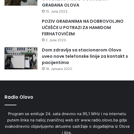
GRAĐANA OLOVA
15. Juna 2023.
POZIV GRAĐANIMA NA DOBROVOLJNO
UČEŠĆE U POTRAZI ZA HAMIDOM
FERHATOVIĆEM
2. Juna 2023.
Dom zdravlja sa stacionarom Olovo
uveo nove telefonske linije za kontakt s
pacijentima
18. Januara 2022.
Radio Olovo
Program se emituje 24. sata dnevno na 95,1 MHz i na internetu
putem linka na našoj zvaničnoj web str www.radio.olovo.ba gdje
svakodnevno objavljujemo aktuelne sadržaje o događajima iz Olova
i šire.