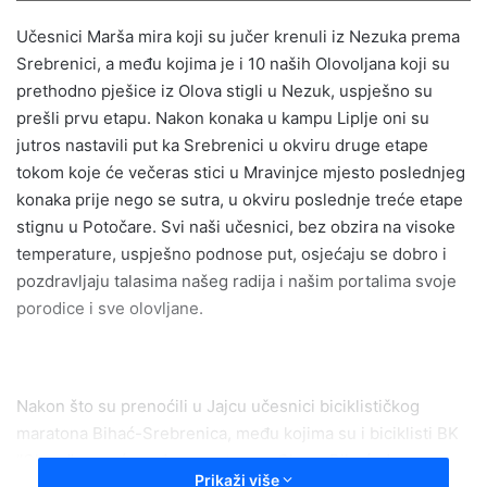
email
Učesnici Marša mira koji su jučer krenuli iz Nezuka prema
Srebrenici, a među kojima je i 10 naših Olovoljana koji su
prethodno pješice iz Olova stigli u Nezuk, uspješno su
prešli prvu etapu. Nakon konaka u kampu Liplje oni su
jutros nastavili put ka Srebrenici u okviru druge etape
tokom koje će večeras stici u Mravinjce mjesto poslednjeg
konaka prije nego se sutra, u okviru poslednje treće etape
stignu u Potočare. Svi naši učesnici, bez obzira na visoke
temperature, uspješno podnose put, osjećaju se dobro i
pozdravljaju talasima našeg radija i našim portalima svoje
porodice i sve olovljane.
Nakon što su prenoćili u Jajcu učesnici biciklističkog
maratona Bihać-Srebrenica, među kojima su i biciklisti BK
“Olovo” sa već pređenom etapom Olovo-Bihać, danas
Prikaži više