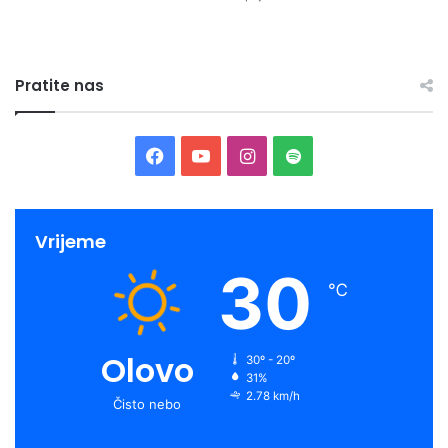
Pratite nas
Facebook
YouTube
Instagram
Spotify
Vrijeme
30
℃
Olovo
30º - 20º
31%
2.78 km/h
Čisto nebo