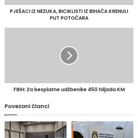
POTOČARA
PJEŠACI IZ NEZUKA, BICIKLISTI IZ BIHAĆA KRENULI
PUT POTOČARA
FBiH:
Za
besplatne
udžbenike
450
hiljada
KM
FBiH: Za besplatne udžbenike 450 hiljada KM
Povezani članci