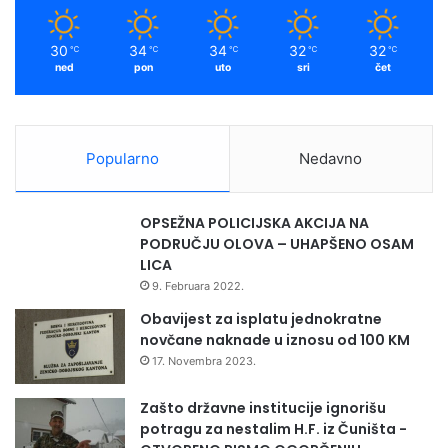
30
34
34
32
32
℃
℃
℃
℃
℃
ned
pon
uto
sri
čet
Popularno
Nedavno
OPSEŽNA POLICIJSKA AKCIJA NA
PODRUČJU OLOVA – UHAPŠENO OSAM
LICA
9. Februara 2022.
Obavijest za isplatu jednokratne
novčane naknade u iznosu od 100 KM
17. Novembra 2023.
Zašto državne institucije ignorišu
potragu za nestalim H.F. iz Čuništa -