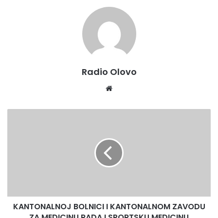
Radio Olovo
Website
KANTONALNOJ
BOLNICI
I
KANTONALNOM
ZAVODU
ZA
MEDICINU
RADA
I
KANTONALNOJ BOLNICI I KANTONALNOM ZAVODU
SPORTSKU
MEDICINU
ZA MEDICINU RADA I SPORTSKU MEDICINU