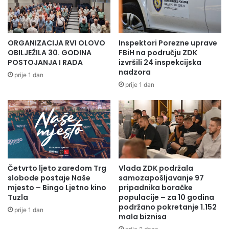
ORGANIZACIJA RVI OLOVO
Inspektori Porezne uprave
OBILJEŽILA 30. GODINA
FBiH na području ZDK
POSTOJANJA I RADA
izvršili 24 inspekcijska
nadzora
prije 1 dan
prije 1 dan
Četvrto ljeto zaredom Trg
Vlada ZDK podržala
slobode postaje Naše
samozapošljavanje 97
mjesto – Bingo Ljetno kino
pripadnika boračke
Tuzla
populacije – za 10 godina
podržano pokretanje 1.152
prije 1 dan
mala biznisa