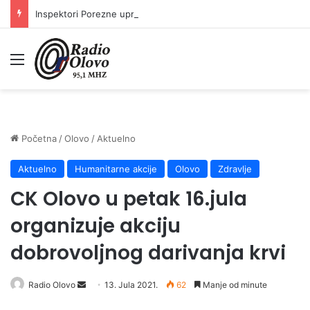
Inspektori Porezne uprave FBiH na području ZDK izvršili 24 inspekcijska nadzora
Meni
Početna
/
Olovo
/
Aktuelno
Aktuelno
Humanitarne akcije
Olovo
Zdravlje
CK Olovo u petak 16.jula
organizuje akciju
dobrovoljnog darivanja krvi
Send
Radio Olovo
13. Jula 2021.
62
Manje od minute
an