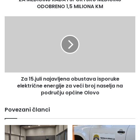
ODOBRENO
ODOBRENO 1,5 MILIONA KM
1,5
MILIONA
Za
KM
15.juli
najavljena
obustava
isporuke
električne
energije
za
veći
Za 15.juli najavljena obustava isporuke
broj
naselja
električne energije za veći broj naselja na
na
području općine Olovo
području
općine
Povezani članci
Olovo