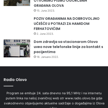
OTVORENO PISMO OGORČENIH
GRAĐANA OLOVA
15. Juna 2023.
POZIV GRAĐANIMA NA DOBROVOLJNO
UČEŠĆE U POTRAZI ZA HAMIDOM
FERHATOVIĆEM
2. Juna 2023.
Dom zdravlja sa stacionarom Olovo
uveo nove telefonske linije za kontakt s
pacijentima
18. Januara 2022.
Radio Olovo
Program se emituje 24. sata dnevno na 95,1 MHz i na internetu
putem linka na našoj zvaničnoj web str www.radio.olovo.ba gdje
svakodnevno objavljujemo aktuelne sadržaje o događajima iz Olova