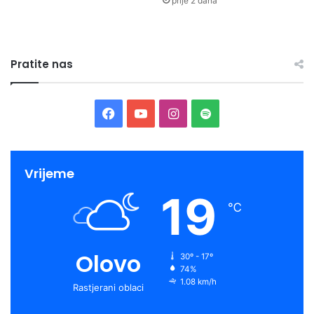
prije 2 dana
Pratite nas
Facebook
YouTube
Instagram
Spotify
Vrijeme
19
℃
Olovo
30º - 17º
74%
1.08 km/h
Rastjerani oblaci