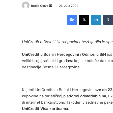
Send
Radio Olovo
26. Jula 2021.
an
Facebook
X
LinkedI
email
UniCredit u Bosni i Hercegovini obezbijedila je spe
UniCredit u Bosni i Hercegovini
i
Odmori u BiH
još
veliki broj građanki i građana koji se odluče da toko
destinacije Bosne i Hercegovine.
Klijenti UniCredita u Bosni i Hercegovini
sve do 22
kupovine na turističkoj platformi
odmoriubih.ba
, u
ili internet bankarstvom. Također, višednevne pak
UniCredit Visa karticama
.