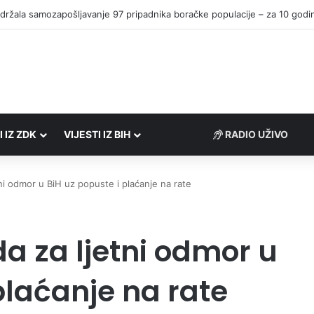
I IZ ZDK
VIJESTI IZ BIH
RADIO UŽIVO
ni odmor u BiH uz popuste i plaćanje na rate
a za ljetni odmor u
plaćanje na rate