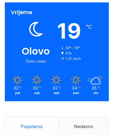
Vrijeme
19
℃
Olovo
32º - 19º
51%
1.37 km/h
Čisto nebo
32
30
32
34
35
℃
℃
℃
℃
℃
pet
sub
ned
pon
uto
Popularno
Nedavno