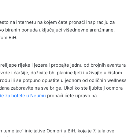
sto na internetu na kojem ćete pronaći inspiraciju za
jivo biranih ponuda uključujući višednevne aranžmane,
irom BiH.
lijepe rijeke i jezera i probajte jednu od brojnih avantura
de i čaršije, doživite bh. planine ljeti i uživajte u čistom
rirodu ili se potpuno opustite u jednom od odličnih wellness
dana zaboravite na sve brige. Ukoliko ste ljubitelj odmora
e za hotele u Neumu
pronaći ćete upravo na
temeljac“ inicijative Odmori u BiH, koja je 7. jula ove