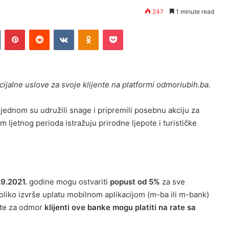
247
1 minute read
n
Tumblr
Pinterest
Reddit
VKontakte
Odnoklassniki
Pocket
cijalne uslove za svoje klijente na platformi odmoriubih.ba.
 jednom su udružili snage i pripremili posebnu akciju za
m ljetnog perioda istražuju prirodne ljepote i turističke
.9.2021.
godine mogu ostvariti
popust od 5%
za sve
koliko izvrše uplatu mobilnom aplikacijom (m-ba ili m-bank)
ete za odmor
klijenti ove banke mogu platiti na rate sa