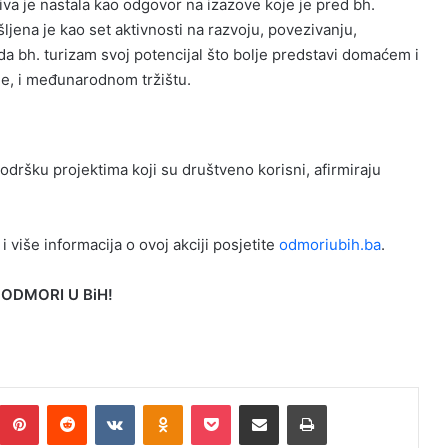
ativa je nastala kao odgovor na izazove koje je pred bh.
ljena je kao set aktivnosti na razvoju, povezivanju,
 da bh. turizam svoj potencijal što bolje predstavi domaćem i
le, i međunarodnom tržištu.
odršku projektima koji su društveno korisni, afirmiraju
 više informacija o ovoj akciji posjetite
odmoriubih.ba
.
 ODMORI U BiH!
umblr
Pinterest
Reddit
VKontakte
Odnoklassniki
Pocket
Podijeli putem Emaila
Print