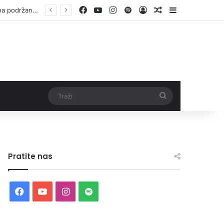
Facebook
YouTube
Instagram
Spotify
Log In
Random Article
Sidebar
Otvorene prijave za Bingo Festival Fits: Odaberite outfit s omiljenim influencerom i zablistajte na Crvenom tepihu Sarajevo Film Festivala
Traži
Pratite nas
Facebook
YouTube
Instagram
Spotify