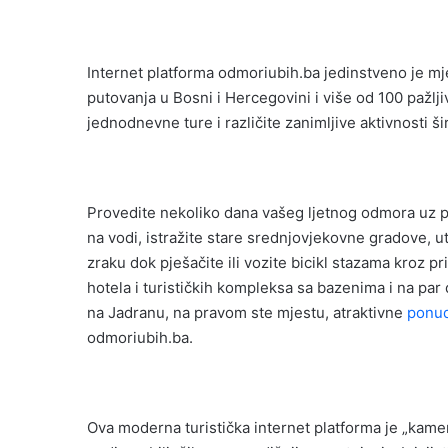
Internet platforma odmoriubih.ba jedinstveno je mje
putovanja u Bosni i Hercegovini i više od 100 pažl
jednodnevne ture i različite zanimljive aktivnosti š
Provedite nekoliko dana vašeg ljetnog odmora uz pre
na vodi, istražite stare srednjovjekovne gradove, utvr
zraku dok pješačite ili vozite bicikl stazama kroz p
hotela i turističkih kompleksa sa bazenima i na par 
na Jadranu, na pravom ste mjestu, atraktivne
ponud
odmoriubih.ba.
Ova moderna turistička internet platforma je „kamen 