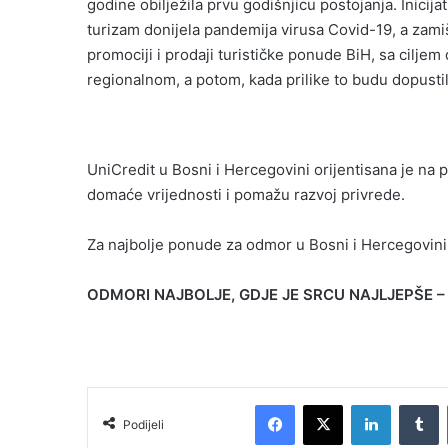
godine obilježila prvu godišnjicu postojanja. Inicij
turizam donijela pandemija virusa Covid-19, a zamiš
promociji i prodaji turističke ponude BiH, sa ciljem
regionalnom, a potom, kada prilike to budu dopusti
UniCredit u Bosni i Hercegovini orijentisana je na p
domaće vrijednosti i pomažu razvoj privrede.
Za najbolje ponude za odmor u Bosni i Hercegovini i
ODMORI NAJBOLJE, GDJE JE SRCU NAJLJEPŠE –
Facebook
X
LinkedIn
T
Podijeli