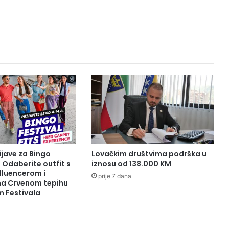
ijave za Bingo
Lovačkim društvima podrška u
: Odaberite outfit s
iznosu od 138.000 KM
fluencerom i
prije 7 dana
 na Crvenom tepihu
m Festivala