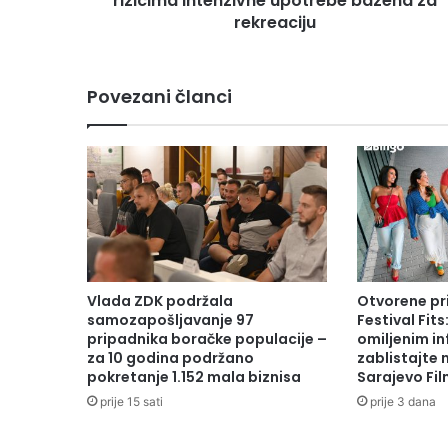
rizicima intenzivne upotrebe bazena za
bazena
rekreaciju
za
rekreaciju
Povezani članci
Vlada ZDK podržala
Otvorene pr
samozapošljavanje 97
Festival Fits
pripadnika boračke populacije –
omiljenim in
za 10 godina podržano
zablistajte
pokretanje 1.152 mala biznisa
Sarajevo Fil
prije 15 sati
prije 3 dana