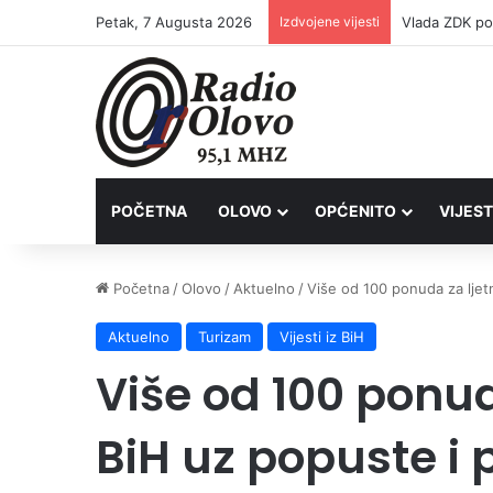
Petak, 7 Augusta 2026
Izdvojene vijesti
POČETNA
OLOVO
OPĆENITO
VIJEST
Početna
/
Olovo
/
Aktuelno
/
Više od 100 ponuda za ljet
Aktuelno
Turizam
Vijesti iz BiH
Više od 100 ponud
BiH uz popuste i 