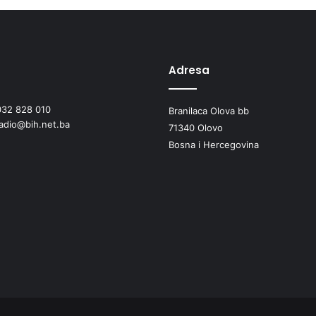
Adresa
032 828 010
Branilaca Olova bb
radio@bih.net.ba
71340 Olovo
Bosna i Hercegovina