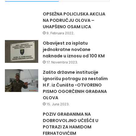
OPSEŽNA POLICIJSKA AKCIJA
NA PODRUČJU OLOVA –
UHAPŠENO OSAM LICA
9. Februara 2022.
Obavijest za isplatu
jednokratne novčane
naknade u iznosu od 100 KM
17. Novembra 2023.
Zašto državne institucije
ignorišu potragu za nestalim
H.F. iz Čuništa -OTVORENO
PISMO OGORČENIH GRAĐANA
OLOVA
15. Juna 2023.
POZIV GRAĐANIMA NA
DOBROVOLJNO UČEŠĆE U
POTRAZI ZA HAMIDOM
FERHATOVIĆEM