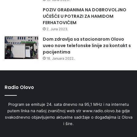
POZIV GRAĐANIMA NA DOBROVOLJNO
UČEŠĆE U POTRAZI ZA HAMIDOM
FERHATOVIĆEM
2. Juna 2023.
Dom zdravlja sa stacionarom Olovo
uveo nove telefonske linije za kontakt s
pacijentima
18. Januara 2022.
Radio Olovo
Program se emituje 24. sata dnevno na 95,1 MHz i na internetu
putem linka na našoj zvaničnoj web str www.radio.olovo.ba gdje
svakodnevno objavljujemo aktuelne sadržaje o događajima iz Olova
i šire.