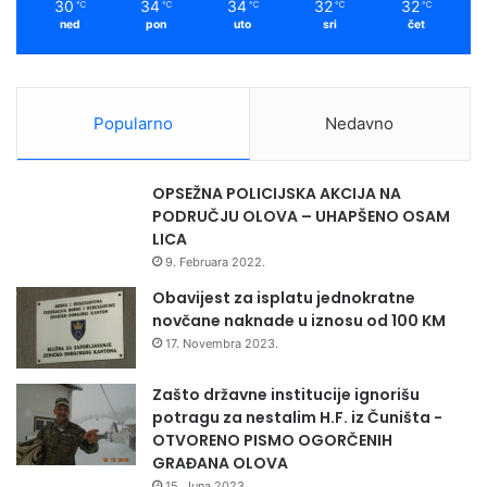
30
34
34
32
32
℃
℃
℃
℃
℃
ned
pon
uto
sri
čet
Popularno
Nedavno
OPSEŽNA POLICIJSKA AKCIJA NA
PODRUČJU OLOVA – UHAPŠENO OSAM
LICA
9. Februara 2022.
Obavijest za isplatu jednokratne
novčane naknade u iznosu od 100 KM
17. Novembra 2023.
Zašto državne institucije ignorišu
potragu za nestalim H.F. iz Čuništa -
OTVORENO PISMO OGORČENIH
GRAĐANA OLOVA
15. Juna 2023.