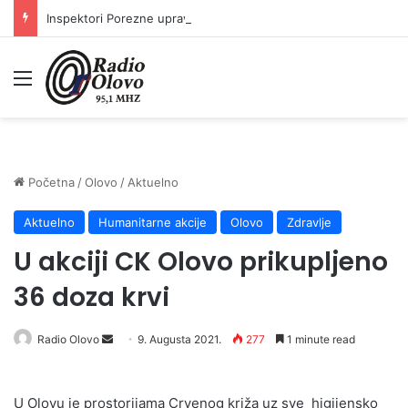
Inspektori Porezne uprave FBiH na području ZDK izvršili 24 inspekcijska nadzora
Meni
Početna
/
Olovo
/
Aktuelno
Aktuelno
Humanitarne akcije
Olovo
Zdravlje
U akciji CK Olovo prikupljeno
36 doza krvi
Send
Radio Olovo
9. Augusta 2021.
277
1 minute read
an
email
U Olovu je prostorijama Crvenog križa uz sve higijensko