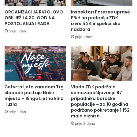
ORGANIZACIJA RVI OLOVO
Inspektori Porezne uprave
OBILJEŽILA 30. GODINA
FBiH na području ZDK
POSTOJANJA I RADA
izvršili 24 inspekcijska
nadzora
prije 1 dan
prije 1 dan
Četvrto ljeto zaredom Trg
Vlada ZDK podržala
slobode postaje Naše
samozapošljavanje 97
mjesto – Bingo Ljetno kino
pripadnika boračke
Tuzla
populacije – za 10 godina
podržano pokretanje 1.152
prije 1 dan
mala biznisa
prije 3 dana