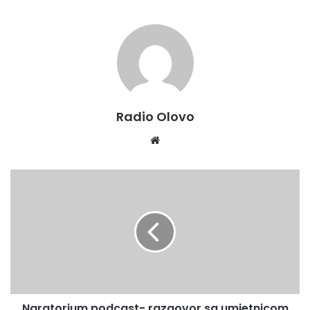
.Olovo je mali grad ali ima heroje velikog srca odnosno
preko 1420 registrovanih dobrovoljnih davalaca krvi.
Radio Olovo
Website
Naratorium
podcast-
razgovor
sa
umjetnicom
Selmom
Selman
i
kustosicom
Naratorium podcast- razgovor sa umjetnicom
Amilom