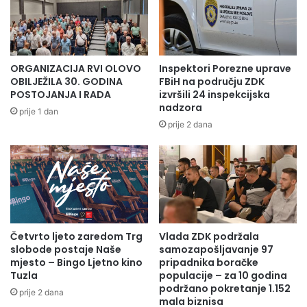
ORGANIZACIJA RVI OLOVO
Inspektori Porezne uprave
OBILJEŽILA 30. GODINA
FBiH na području ZDK
POSTOJANJA I RADA
izvršili 24 inspekcijska
nadzora
prije 1 dan
prije 2 dana
Sa direktorom Admirom Hasanspahićem razgovarali smo
aktulenoj turističkoj ljetnoj sezoni koja je u
jeku,raznovrsnoj ponudi koja je bogatija iz godine u
godinu ,problemima u radu ali i planovima za narednu
Četvrto ljeto zaredom Trg
Vlada ZDK podržala
godinu
.
slobode postaje Naše
samozapošljavanje 97
mjesto – Bingo Ljetno kino
pripadnika boračke
Tuzla
populacije – za 10 godina
-Uz poštivanje svih epidemioloških preporuka i nadležnih
podržano pokretanje 1.152
prije 2 dana
institucija ova ljetna sezona je izuzetno uspješna.Naši su
mala biznisa