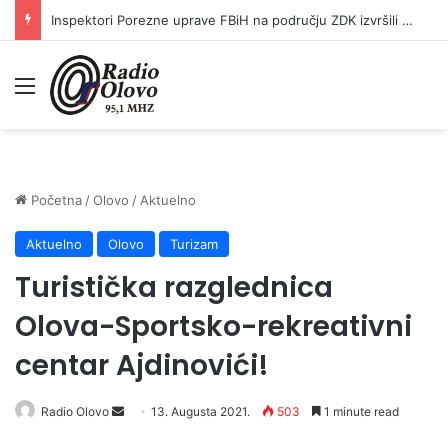
Inspektori Porezne uprave FBiH na području ZDK izvršili 24 inspekcijska nadzora
Meni
Početna
/
Olovo
/
Aktuelno
Aktuelno
Olovo
Turizam
Turistička razglednica
Olova-Sportsko-rekreativni
centar Ajdinovići!
Send
Radio Olovo
13. Augusta 2021.
503
1 minute read
an