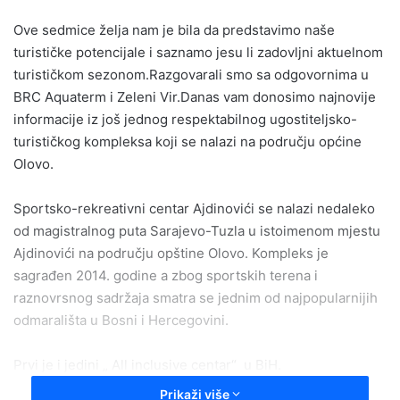
email
Ove sedmice želja nam je bila da predstavimo naše
turističke potencijale i saznamo jesu li zadovljni aktuelnom
turističkom sezonom.Razgovarali smo sa odgovornima u
BRC Aquaterm i Zeleni Vir.Danas vam donosimo najnovije
informacije iz još jednog respektabilnog ugostiteljsko-
turističkog kompleksa koji se nalazi na području općine
Olovo.
Sportsko-rekreativni centar Ajdinovići se nalazi nedaleko
od magistralnog puta Sarajevo-Tuzla u istoimenom mjestu
Ajdinovići na području opštine Olovo. Kompleks je
sagrađen 2014. godine a zbog sportskih terena i
raznovrsnog sadržaja smatra se jednim od najpopularnijih
odmarališta u Bosni i Hercegovini.
Prvi je i jedini „ All inclusive centar“ u BiH.
Prikaži više