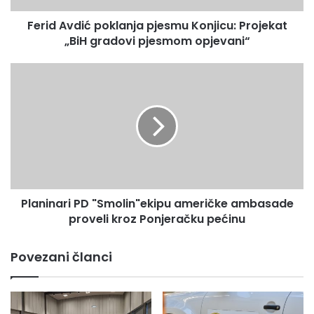
da će i ovi problemi uskoro biti riješeni.
pjesmom
Ferid Avdić poklanja pjesmu Konjicu: Projekat
opjevani“
„BiH gradovi pjesmom opjevani“
Planinari
PD
"Smolin"ekipu
američke
ambasade
proveli
kroz
Ponjeračku
pećinu
Planinari PD "Smolin"ekipu američke ambasade
proveli kroz Ponjeračku pećinu
Povezani članci