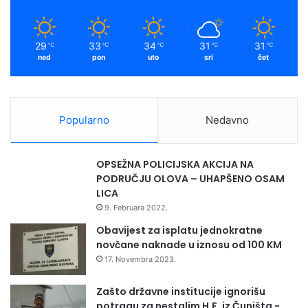
29
33
34
31
31
℃
℃
℃
℃
℃
ned
pon
uto
sri
čet
Popularno
Nedavno
OPSEŽNA POLICIJSKA AKCIJA NA
PODRUČJU OLOVA – UHAPŠENO OSAM
LICA
9. Februara 2022.
Obavijest za isplatu jednokratne
novčane naknade u iznosu od 100 KM
17. Novembra 2023.
Zašto državne institucije ignorišu
potragu za nestalim H.F. iz Čuništa -