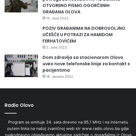
OTVORENO PISMO OGORČENIH
GRAĐANA OLOVA
15. Juna 2023.
POZIV GRAĐANIMA NA DOBROVOLJNO
UČEŠĆE U POTRAZI ZA HAMIDOM
FERHATOVIĆEM
2. Juna 2023.
Dom zdravlja sa stacionarom Olovo
uveo nove telefonske linije za kontakt s
pacijentima
18. Januara 2022.
Radio Olovo
Program se emituje 24. sata dnevno na 95,1 MHz i na internetu
putem linka na našoj zvaničnoj web str www.radio.olovo.ba gdje
svakodnevno objavljujemo aktuelne sadržaje o događajima iz Olova