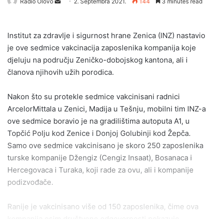
Send
Radio Olovo
2. Septembra 2021.
144
3 minutes read
an
email
Institut za zdravlje i sigurnost hrane Zenica (INZ) nastavio
je ove sedmice vakcinacija zaposlenika kompanija koje
djeluju na području Zeničko-dobojskog kantona, ali i
članova njihovih užih porodica.
Nakon što su protekle sedmice vakcinisani radnici
ArcelorMittala u Zenici, Madija u Tešnju, mobilni tim INZ-a
ove sedmice boravio je na gradilištima autoputa A1, u
Topčić Polju kod Zenice i Donjoj Golubinji kod Žepča.
Samo ove sedmice vakcinisano je skoro 250 zaposlenika
turske kompanije Džengiz (Cengiz Insaat), Bosanaca i
Hercegovaca i Turaka, koji rade za ovu, ali i kompanije
podizvođače.
Ranije je vakcinisano više od 150 zaposlenika, čime ova
kompanija osim društvene odgovornosti pokazuje