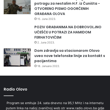
potragu za nestalim H.F. iz Čuništa -
OTVORENO PISMO OGORČENIH
GRAĐANA OLOVA
15. Juna 2023.
POZIV GRAĐANIMA NA DOBROVOLJNO
UČEŠĆE U POTRAZI ZA HAMIDOM
FERHATOVIĆEM
2. Juna 2023.
Dom zdravlja sa stacionarom Olovo
uveo nove telefonske linije za kontakt s
pacijentima
18. Januara 2022.
Radio Olovo
Program se emituje 24. sata dnevno na 95,1 MHz i na internetu
putem linka na našoj zvaničnoj web str www.radio.olovo.ba gdje