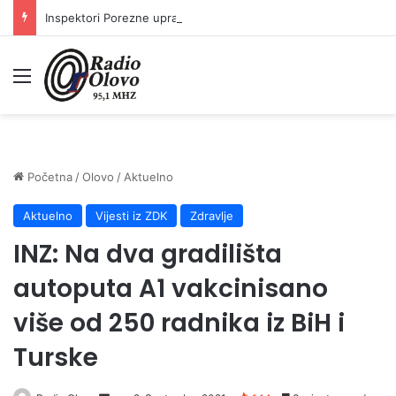
Inspektori Porezne uprave FBiH na području ZDK izvršili 24 inspekcijska nadzora
Meni
Početna
/
Olovo
/
Aktuelno
Aktuelno
Vijesti iz ZDK
Zdravlje
INZ: Na dva gradilišta
autoputa A1 vakcinisano
više od 250 radnika iz BiH i
Turske