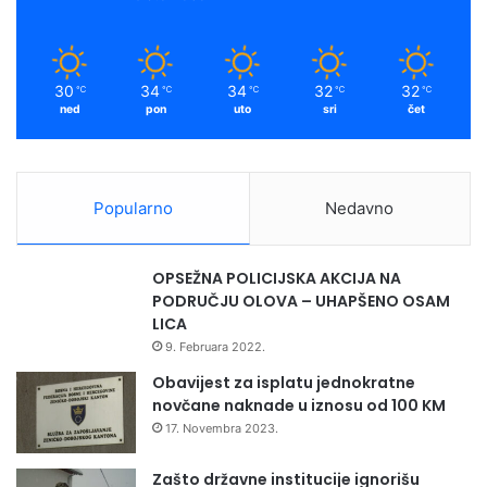
Institut za zdravlje i sigurnost hrane Zenica
30
34
34
32
32
℃
℃
℃
℃
℃
ned
pon
uto
sri
čet
Popularno
Nedavno
OPSEŽNA POLICIJSKA AKCIJA NA
PODRUČJU OLOVA – UHAPŠENO OSAM
LICA
9. Februara 2022.
Obavijest za isplatu jednokratne
novčane naknade u iznosu od 100 KM
17. Novembra 2023.
Zašto državne institucije ignorišu