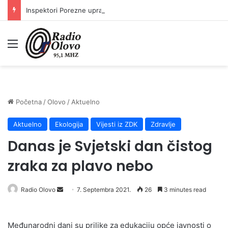
Inspektori Porezne uprave FBiH na području ZDK izvršili 24 inspekcijska nadzora
Meni
Početna
/
Olovo
/
Aktuelno
Aktuelno
Ekologija
Vijesti iz ZDK
Zdravlje
Danas je Svjetski dan čistog
zraka za plavo nebo
Send
Radio Olovo
7. Septembra 2021.
26
3 minutes read
an
email
Međunarodni dani su prilike za edukaciju opće javnosti o