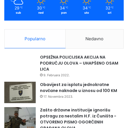
29
30
34
34
32
℃
℃
℃
℃
℃
sub
ned
pon
uto
sri
Popularno
Nedavno
OPSEŽNA POLICIJSKA AKCIJA NA
PODRUČJU OLOVA – UHAPŠENO OSAM
LICA
9. Februara 2022.
Obavijest za isplatu jednokratne
novčane naknade u iznosu od 100 KM
17. Novembra 2023.
Zašto državne institucije ignorišu
potragu za nestalim H.F. iz Čuništa -
OTVORENO PISMO OGORČENIH
GRAĐANA OLOVA