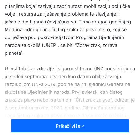
pitanjima koja izazivaju zabrinutost, mobilizaciju političke
volje i resursa za rješavanje problema te slavljenje i
jačanje dostignuća čovječanstva. Tema drugog godišnjeg
Međunarodnog dana čistog zraka za plavo nebo, koji se
obilježava pod pokroviteljstvom Programa Ujedinjenih
naroda za okoliš (UNEP), će biti “Zdrav zrak, zdrava
planeta”.
U Institutut za zdravlje i sigurnost hrane (INZ podsjećaju da
je sedmi septembar utvrđen kao datum obilježavanja
rezolucijom UN-a 2019. godine na 74. sjednici Generalne
skupštine Ujedinjenih naroda. Prvi svjetski dan čistog
zraka za plavo nebo, sa temom “Čist zrak za sve”, održan je
7. septembra prošle, 2020. godine. Cilj međunarodnog
dana čistog zraka za plavo nebo je da se ukaže pažnja i
podrže akcije koje imaju za cilj poboljšanje kvalitete zraka.
Prikaži više
– Zagađenje zraka je globalni problem koji utiče na zdravlje