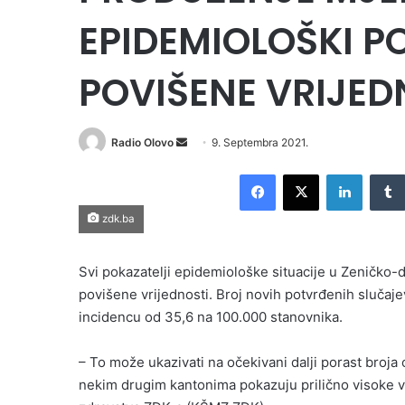
EPIDEMIOLOŠKI P
POVIŠENE VRIJED
Send
Radio Olovo
9. Septembra 2021.
an
Facebook
X
LinkedI
email
zdk.ba
Svi pokazatelji epidemiološke situacije u Zeničko
povišene vrijednosti. Broj novih potvrđenih slučaje
incidencu od 35,6 na 100.000 stanovnika.
– To može ukazivati na očekivani dalji porast broja 
nekim drugim kantonima pokazuju prilično visoke vri