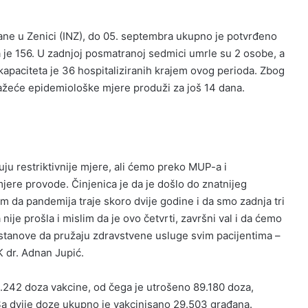
rane u Zenici (INZ), do 05. septembra ukupno je potvrđeno
a je 156. U zadnjoj posmatranoj sedmici umrle su 2 osobe, a
 kapaciteta je 36 hospitaliziranih krajem ovog perioda. Zbog
 važeće epidemiološke mjere produži za još 14 dana.
ju restriktivnije mjere, ali ćemo preko MUP-a i
jere provode. Činjenica je da je došlo do znatnijeg
om da pandemija traje skoro dvije godine i da smo zadnja tri
 nije prošla i mislim da je ovo četvrti, završni val i da ćemo
stanove da pružaju zdravstvene usluge svim pacijentima –
 dr. Adnan Jupić.
1.242 doza vakcine, od čega je utrošeno 89.180 doza,
a dvije doze ukupno je vakcinisano 29.503 građana.