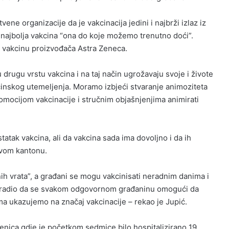
ene organizacije da je vakcinacija jedini i najbrži izlaz iz
 najbolja vakcina “ona do koje možemo trenutno doći”.
a vakcinu proizvođača Astra Zeneca.
 drugu vrstu vakcina i na taj način ugrožavaju svoje i živote
cinskog utemeljenja. Moramo izbjeći stvaranje animoziteta
omocijom vakcinacije i stručnim objašnjenjima animirati
tatak vakcina, ali da vakcina sada ima dovoljno i da ih
ovom kantonu.
h vrata”, a građani se mogu vakcinisati neradnim danima i
 uradio da se svakom odgovornom građaninu omogući da
ma ukazujemo na značaj vakcinacije – rekao je Jupić.
Zenica gdje je početkom sedmice bilo hospitalizirano 19