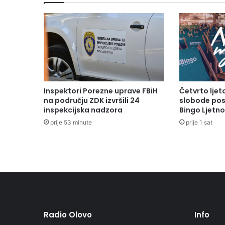
Inspektori Porezne uprave FBiH
Četvrto lje
na području ZDK izvršili 24
slobode pos
inspekcijska nadzora
Bingo Ljetno
prije 53 minute
prije 1 sat
Radio Olovo
Info