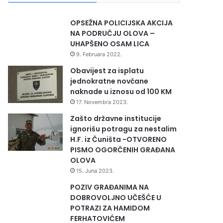
OPSEŽNA POLICIJSKA AKCIJA
NA PODRUČJU OLOVA –
UHAPŠENO OSAM LICA
9. Februara 2022.
Obavijest za isplatu
jednokratne novčane
naknade u iznosu od 100 KM
17. Novembra 2023.
Zašto državne institucije
ignorišu potragu za nestalim
H.F. iz Čuništa -OTVORENO
PISMO OGORČENIH GRAĐANA
OLOVA
15. Juna 2023.
POZIV GRAĐANIMA NA
DOBROVOLJNO UČEŠĆE U
POTRAZI ZA HAMIDOM
FERHATOVIĆEM