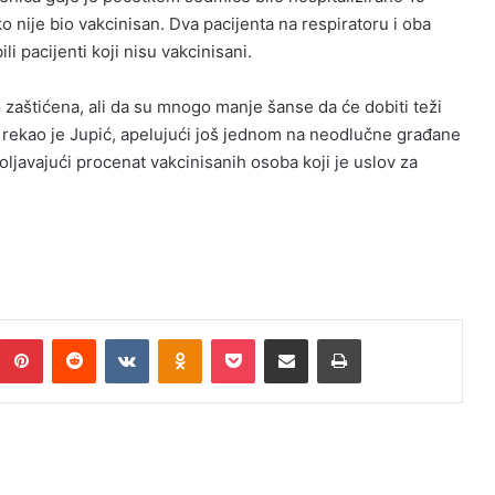
ko nije bio vakcinisan. Dva pacijenta na respiratoru i oba
i pacijenti koji nisu vakcinisani.
 zaštićena, ali da su mnogo manje šanse da će dobiti teži
je – rekao je Jupić, apelujući još jednom na neodlučne građane
oljavajući procenat vakcinisanih osoba koji je uslov za
umblr
Pinterest
Reddit
VKontakte
Odnoklassniki
Pocket
Podijeli putem Emaila
Print