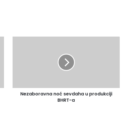
Nezaboravna
noć
sevdaha
u
produkciji
BHRT-
a
Nezaboravna noć sevdaha u produkciji
BHRT-a