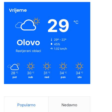
Vrijeme
29
℃
Olovo
29º - 22º
45%
1.02 km/h
Rastjerani oblaci
28
30
31
34
34
℃
℃
℃
℃
℃
pet
sub
ned
pon
uto
Popularno
Nedavno