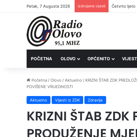
Petak, 7 Augusta 2026
Izdvojene vijesti
Četvrto ljet
POČETNA
OLOVO
OPĆENITO
VIJEST
Početna
/
Olovo
/
Aktuelno
/
KRIZNI ŠTAB ZDK PREDLOŽ
POVIŠENE VRIJEDNOSTI
Aktuelno
Vijesti iz ZDK
Zdravlje
KRIZNI ŠTAB ZDK
PRODUŽENJE MJER