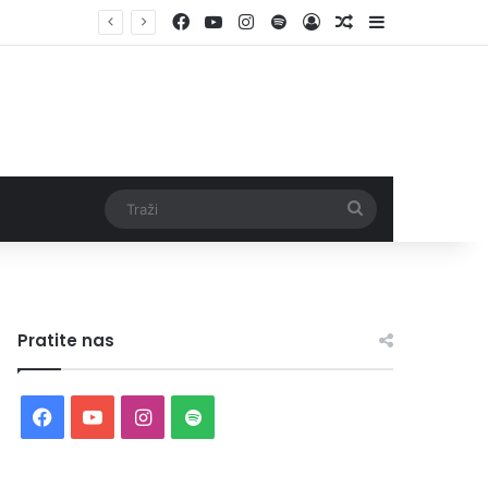
Facebook
YouTube
Instagram
Spotify
Log In
Random Article
Sidebar
Traži
Pratite nas
Facebook
YouTube
Instagram
Spotify