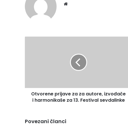
Website
Otvorene
prijave
za
za
autore,
izvođače
i
harmonikaše
za
Otvorene prijave za za autore, izvođače
13.
Festival
i harmonikaše za 13. Festival sevdalinke
sevdalinke
Povezani članci