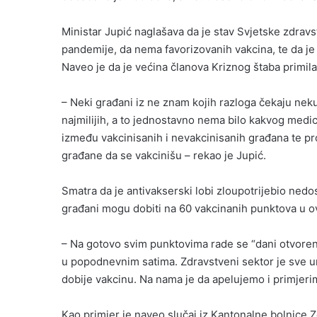
Ministar Jupić naglašava da je stav Svjetske zdravstv
pandemije, da nema favorizovanih vakcina, te da je
Naveo je da je većina članova Kriznog štaba primil
– Neki građani iz ne znam kojih razloga čekaju neku
najmilijih, a to jednostavno nema bilo kakvog medi
između vakcinisanih i nevakcinisanih građana te pr
građane da se vakcinišu – rekao je Jupić.
Smatra da je antivakserski lobi zloupotrijebio nedos
građani mogu dobiti na 60 vakcinanih punktova u 
– Na gotovo svim punktovima rade se “dani otvoreni
u popodnevnim satima. Zdravstveni sektor je sve
dobije vakcinu. Na nama je da apelujemo i primjeri
Kao primjer je naveo slučaj iz Kantonalne bolnice 