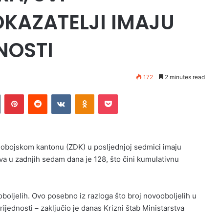
OKAZATELJI IMAJU
NOSTI
172
2 minutes read
n
Tumblr
Pinterest
Reddit
VKontakte
Odnoklassniki
Pocket
-dobojskom kantonu (ZDK) u posljednjoj sedmici imaju
va u zadnjih sedam dana je 128, što čini kumulativnu
oboljelih. Ovo posebno iz razloga što broj novooboljelih u
jednosti – zaključio je danas Krizni štab Ministarstva