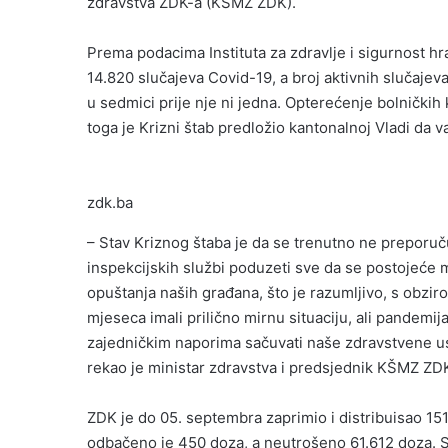
zdravstva ZDK-a (KŠMZ ZDK).
Prema podacima Instituta za zdravlje i sigurnost h
14.820 slučajeva Covid-19, a broj aktivnih slučajev
u sedmici prije nje ni jedna. Opterećenje bolničkih
toga je Krizni štab predložio kantonalnoj Vladi da
zdk.ba
– Stav Kriznog štaba je da se trenutno ne preporuču
inspekcijskih službi poduzeti sve da se postojeće m
opuštanja naših građana, što je razumljivo, s obzir
mjeseca imali prilično mirnu situaciju, ali pandemija
zajedničkim naporima sačuvati naše zdravstvene u
rekao je ministar zdravstva i predsjednik KŠMZ ZDK
ZDK je do 05. septembra zaprimio i distribuisao 15
odbačeno je 450 doza, a neutrošeno 61.612 doza. S