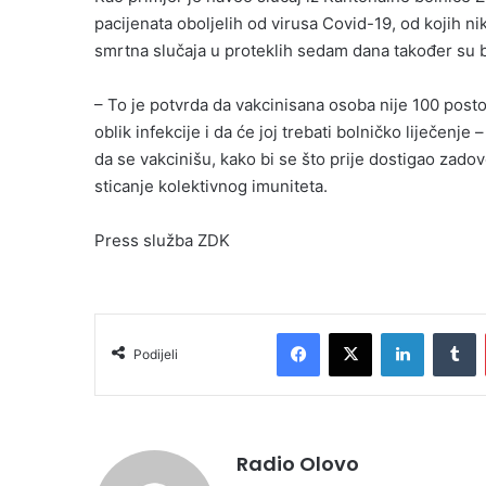
pacijenata oboljelih od virusa Covid-19, od kojih ni
smrtna slučaja u proteklih sedam dana također su bil
– To je potvrda da vakcinisana osoba nije 100 posto
oblik infekcije i da će joj trebati bolničko liječen
da se vakcinišu, kako bi se što prije dostigao zadov
sticanje kolektivnog imuniteta.
Press služba ZDK
Facebook
X
LinkedIn
T
Podijeli
Radio Olovo