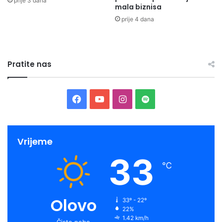
prije 3 dana
mala biznisa
prije 4 dana
Pratite nas
Facebook
YouTube
Instagram
Spotify
Vrijeme
33
℃
Olovo
33º - 22º
22%
1.42 km/h
Čisto nebo