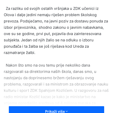
email
Za razliku od svojih ostalih vršnjaka u ZDK učenici iz
Olova i dalje jedini nemaju riješen problem školskog
prevoza. Podsjećamo, na javni poziv za dostavu ponuda za
izbor prijevoznika, shodno zakonu o javnim nabavkama,
ove su se godine, prvi put, pojavila dva zainteresovana
subjekta. Jedan od njih žalio se na odluku o izboru
ponuđača i ta žalba se još riješava kod Ureda za
razmatranje žalbi.
Nakon što smo na ovu temu prije nekoliko dana
razgovarali sa direktorima naših škola, danas smo, u
nastojanju da doprinesemo bržem rješavanju ovog
problema, razgovarali i sa ministrom za obrazovanje nauku
kulturu i sport ZDK Spahijom Kozlićem. U razgovoru za naš
radio ministar Kozlić kazao je kako je ministartvo na
vrijeme opredjelilo sredtsva od 4 miliona maraka za
besplatan prevoz osnovoca preko 5 km i 1.milion KM za
Prikaži više