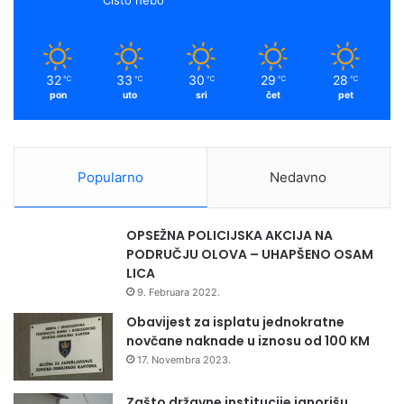
32
33
30
29
28
℃
℃
℃
℃
℃
pon
uto
sri
čet
pet
Popularno
Nedavno
OPSEŽNA POLICIJSKA AKCIJA NA
PODRUČJU OLOVA – UHAPŠENO OSAM
LICA
9. Februara 2022.
Obavijest za isplatu jednokratne
novčane naknade u iznosu od 100 KM
17. Novembra 2023.
Zašto državne institucije ignorišu