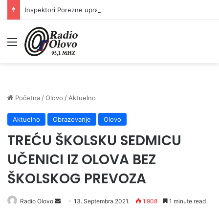
Inspektori Porezne uprave FBiH na području ZDK izvršili 24 inspekcijska nadzora
Meni
Početna
/
Olovo
/
Aktuelno
Aktuelno
Obrazovanje
Olovo
TREĆU ŠKOLSKU SEDMICU
UČENICI IZ OLOVA BEZ
ŠKOLSKOG PREVOZA
Send
Radio Olovo
13. Septembra 2021.
1.908
1 minute read
an