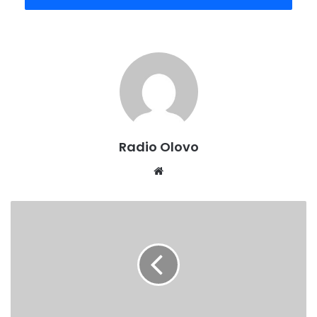
prevoz učenika ispod 5 KM gdje postoje opravdani razlozi
za to. On je govoreći za popodnevno izdanje našeg
programa kazao također da je upoznat sa problemom
prevoza olovskih učenika i da je u tom kontekstu
pomenutom uredu uputio urgenciju za što hitnije
rješavanje ovog problema.
Radio Olovo
Kompletan telefonski razgovor poslušajte uskoro u našem
Website
novom podkastu na ovom linku.
MINISTAR
JUPIĆ
NAKON
POSJETE
DOMOVIMA
ZDRAVLJA:
SVE
VEĆI