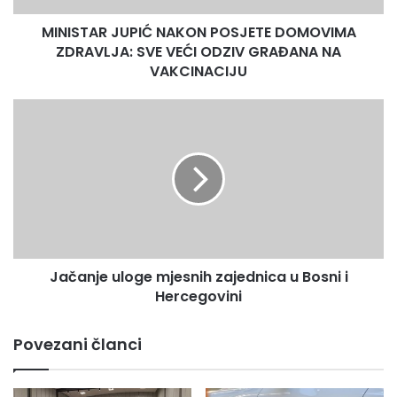
ODZIV
MINISTAR JUPIĆ NAKON POSJETE DOMOVIMA
GRAĐANA
NA
ZDRAVLJA: SVE VEĆI ODZIV GRAĐANA NA
VAKCINACIJU
VAKCINACIJU
Jačanje
uloge
mjesnih
zajednica
u
Bosni
i
Hercegovini
Jačanje uloge mjesnih zajednica u Bosni i
Hercegovini
Povezani članci