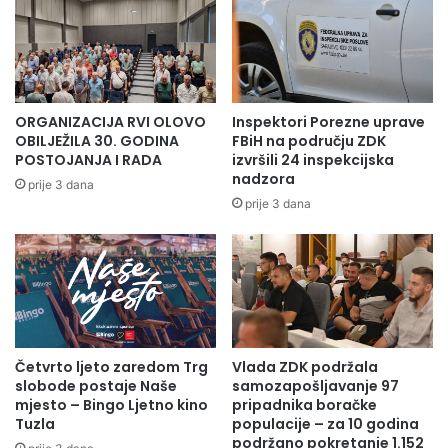
ORGANIZACIJA RVI OLOVO
Inspektori Porezne uprave
OBILJEŽILA 30. GODINA
FBiH na području ZDK
POSTOJANJA I RADA
izvršili 24 inspekcijska
nadzora
prije 3 dana
prije 3 dana
Četvrto ljeto zaredom Trg
Vlada ZDK podržala
slobode postaje Naše
samozapošljavanje 97
mjesto – Bingo Ljetno kino
pripadnika boračke
Tuzla
populacije – za 10 godina
podržano pokretanje 1.152