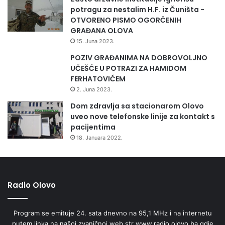
potragu za nestalim H.F. iz Čuništa -
OTVORENO PISMO OGORČENIH
GRAĐANA OLOVA
15. Juna 2023.
POZIV GRAĐANIMA NA DOBROVOLJNO
UČEŠĆE U POTRAZI ZA HAMIDOM
FERHATOVIĆEM
2. Juna 2023.
Dom zdravlja sa stacionarom Olovo
uveo nove telefonske linije za kontakt s
pacijentima
18. Januara 2022.
Radio Olovo
Program se emituje 24. sata dnevno na 95,1 MHz i na internetu
putem linka na našoj zvaničnoj web str www.radio.olovo.ba gdje