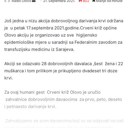
Send
Radio Olovo
21. Septembra 2021.
802
Manje od minute
an
email
Još jedna u nizu akcija dobrovoljnog darivanja krvi održana
je u petak 17.septembra 2021.godine.Crveni križ općine
Olovo akciju je organizovao uz sve higijensko
epidemiološke mjere u saradnji sa Federalnim zavodom za
transfuzijsku medicinu iz Sarajeva.
Akciji se odazvalo 28 dobrovoljnih davalaca ,šest žena i 22
muškarca i tom prilikom je prikupljeno dvadeset tri doze
krvi.
Za ovaj humani gest Crveni križ Olovo je uručio
zahvalnice dobrovoljnim davaocima za prvo, peto, deseto
i petnaesto darivanje krvi.
Zahvaljujemo se svim davaocima koji su se odazvali na naš
poziv i uveličali ovu akciju,poručili su iz Crvenog križa