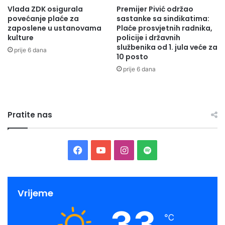
Vlada ZDK osigurala
Premijer Pivić održao
povećanje plaće za
sastanke sa sindikatima:
zaposlene u ustanovama
Plaće prosvjetnih radnika,
kulture
policije i državnih
službenika od 1. jula veće za
prije 6 dana
10 posto
prije 6 dana
Pratite nas
Facebook
YouTube
Instagram
Spotify
Vrijeme
33
℃