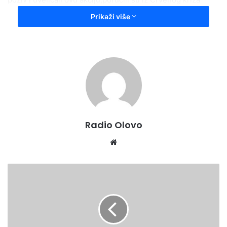
Olovo.
Prikaži više
Radio Olovo
Website
OBJAVLJEN
JAVNI
POZIV
ZA
VODNE
PROJEKTE