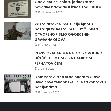
Obavijest za isplatu jednokratne
novčane naknade u iznosu od 100 KM
17. Novembra 2023.
Zašto državne institucije ignorišu
potragu za nestalim H.F. iz Čuništa -
OTVORENO PISMO OGORČENIH
GRAĐANA OLOVA
15. Juna 2023.
POZIV GRAĐANIMA NA DOBROVOLJNO
UČEŠĆE U POTRAZI ZA HAMIDOM
FERHATOVIĆEM
2. Juna 2023.
Dom zdravlja sa stacionarom Olovo
uveo nove telefonske linije za kontakt s
pacijentima
18. Januara 2022.