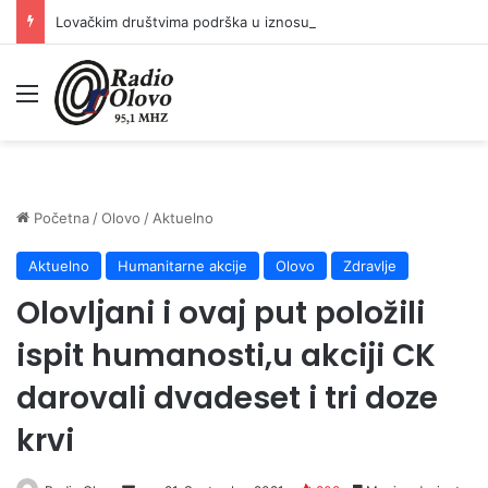
Lovačkim društvima podrška u iznosu od 138.000 KM
Meni
Početna
/
Olovo
/
Aktuelno
Aktuelno
Humanitarne akcije
Olovo
Zdravlje
Olovljani i ovaj put položili
ispit humanosti,u akciji CK
darovali dvadeset i tri doze
krvi