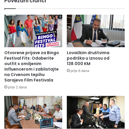
Povezani članci
sreće
Otvorene prijave za Bingo
Lovačkim društvima
Festival Fits: Odaberite
podrška u iznosu od
outfit s omiljenim
138.000 KM
influencerom i zablistajte
prije 6 dana
na Crvenom tepihu
Sarajevo Film Festivala
prije 2 dana