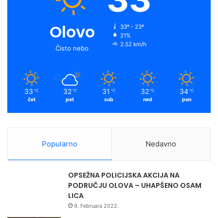
Olovo
33º - 23º
21%
2.52 km/h
Čisto nebo
33
32
31
32
34
℃
℃
℃
℃
℃
čet
pet
sub
ned
pon
Popularno
Nedavno
OPSEŽNA POLICIJSKA AKCIJA NA
PODRUČJU OLOVA – UHAPŠENO OSAM
LICA
9. Februara 2022.