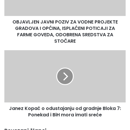
GRADOVA
I
OPĆINA,
OBJAVLJEN JAVNI POZIV ZA VODNE PROJEKTE
ISPLAĆENI
POTICAJI
GRADOVA I OPĆINA, ISPLAĆENI POTICAJI ZA
ZA
FARME GOVEDA, ODOBRENA SREDSTVA ZA
FARME
STOČARE
GOVEDA,
ODOBRENA
Janez
SREDSTVA
Kopač
ZA
o
STOČARE
odustajanju
od
gradnje
Bloka
7:
Ponekad
Janez Kopač o odustajanju od gradnje Bloka 7:
i
BiH
Ponekad i BiH mora imati sreće
mora
imati