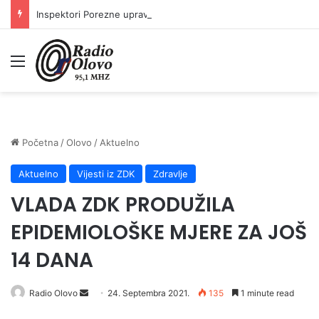
Inspektori Porezne uprave FBiH na području ZDK izvršili 24 inspekcijska nadzora
Meni
Početna
/
Olovo
/
Aktuelno
Aktuelno
Vijesti iz ZDK
Zdravlje
VLADA ZDK PRODUŽILA
EPIDEMIOLOŠKE MJERE ZA JOŠ
14 DANA
Send
Radio Olovo
24. Septembra 2021.
135
1 minute read
an