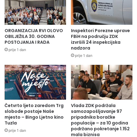
ORGANIZACIJA RVI OLOVO
Inspektori Porezne uprave
OBILJEŽILA 30. GODINA
FBiH na području ZDK
POSTOJANJA I RADA
izvršili 24 inspekcijska
nadzora
prije 1 dan
prije 1 dan
Četvrto ljeto zaredom Trg
Vlada ZDK podržala
slobode postaje Naše
samozapošljavanje 97
mjesto – Bingo Ljetno kino
pripadnika boračke
Tuzla
populacije – za 10 godina
podržano pokretanje 1.152
prije 1 dan
mala biznisa