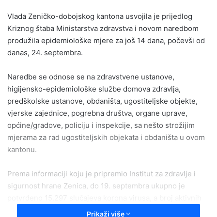
email
Vlada Zeničko-dobojskog kantona usvojila je prijedlog
Kriznog štaba Ministarstva zdravstva i novom naredbom
produžila epidemiološke mjere za još 14 dana, počevši od
danas, 24. septembra.
Naredbe se odnose se na zdravstvene ustanove,
higijensko-epidemiološke službe domova zdravlja,
predškolske ustanove, obdaništa, ugostiteljske objekte,
vjerske zajednice, pogrebna društva, organe uprave,
općine/gradove, policiju i inspekcije, sa nešto strožijim
mjerama za rad ugostiteljskih objekata i obdaništa u ovom
kantonu.
Prema informaciji koju je pripremio Institut za zdravlje i
sigurnost hrane Zenica, do 19. septembra ukupno je
potvrđeno 15.297 slučajeva korona virusa, a broj aktivnih
slučajeva je 326. U zadnjoj posmatranoj sedmici umrlo je
Prikaži više