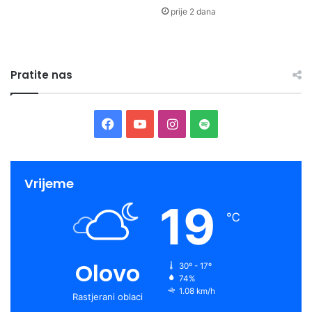
prije 2 dana
Pratite nas
Facebook
YouTube
Instagram
Spotify
Vrijeme
19
℃
Olovo
30º - 17º
74%
1.08 km/h
Rastjerani oblaci