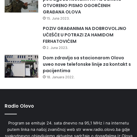
OTVORENO PISMO OGORČENIH
GRAĐANA OLOVA
15. Juna 2023.
POZIV GRAĐANIMA NA DOBROVOLJNO
UČEŠĆE U POTRAZI ZA HAMIDOM
FERHATOVIĆEM
2. Juna 2023.
Dom zdravlja sa stacionarom Olovo
uveo nove telefonske linije za kontakt s
pacijentima
18. Januara 2022.
Radio Olovo
Program se emituje 24. sata dnevno na 95,1 MHz i na internetu
putem linka na našoj zvaničnoj web str www.radio.olovo.ba gdje
svakodnevno objavljujemo aktuelne sadržaje o događajima iz Olova