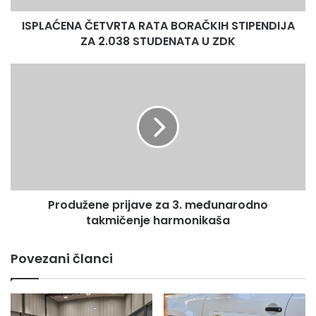
epidemioloških mjera.
U
ISPLAĆENA ČETVRTA RATA BORAČKIH STIPENDIJA
ZDK
ZA 2.038 STUDENATA U ZDK
Press služba ZDK
Produžene
prijave
za
3.
međunarodno
takmičenje
harmonikaša
Produžene prijave za 3. međunarodno
takmičenje harmonikaša
Povezani članci