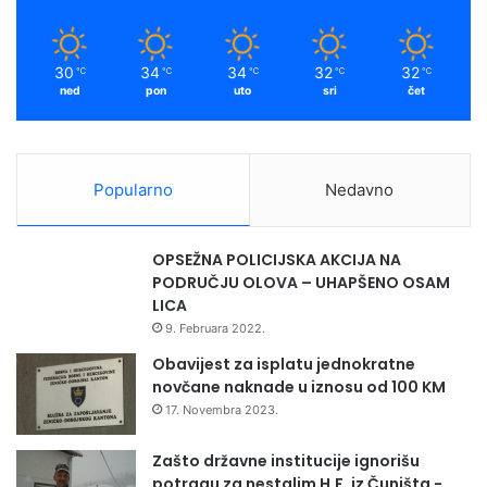
30
34
34
32
32
℃
℃
℃
℃
℃
ned
pon
uto
sri
čet
Popularno
Nedavno
OPSEŽNA POLICIJSKA AKCIJA NA
PODRUČJU OLOVA – UHAPŠENO OSAM
LICA
9. Februara 2022.
Obavijest za isplatu jednokratne
novčane naknade u iznosu od 100 KM
17. Novembra 2023.
Zašto državne institucije ignorišu
potragu za nestalim H.F. iz Čuništa -