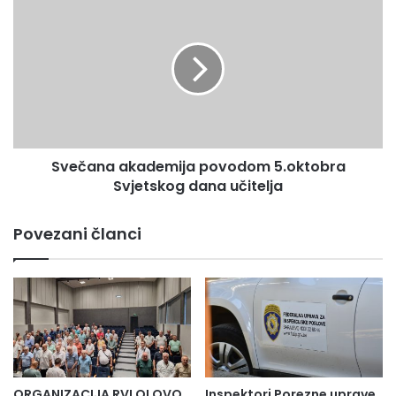
akademija
povodom
5.oktobra
Svjetskog
dana
učitelja
Svečana akademija povodom 5.oktobra
Svjetskog dana učitelja
Povezani članci
ORGANIZACIJA RVI OLOVO
Inspektori Porezne uprave