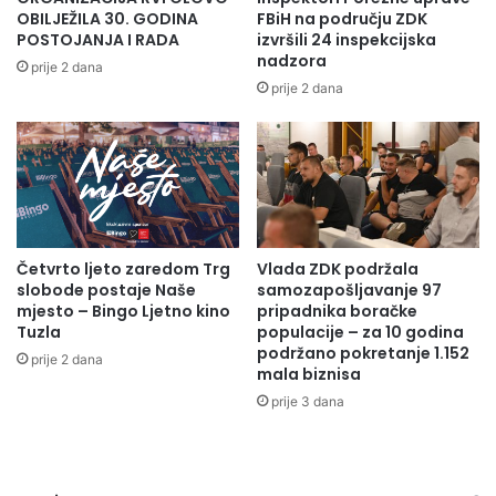
OBILJEŽILA 30. GODINA
FBiH na području ZDK
POSTOJANJA I RADA
izvršili 24 inspekcijska
nadzora
prije 2 dana
prije 2 dana
Četvrto ljeto zaredom Trg
Vlada ZDK podržala
slobode postaje Naše
samozapošljavanje 97
mjesto – Bingo Ljetno kino
pripadnika boračke
Tuzla
populacije – za 10 godina
podržano pokretanje 1.152
prije 2 dana
mala biznisa
prije 3 dana