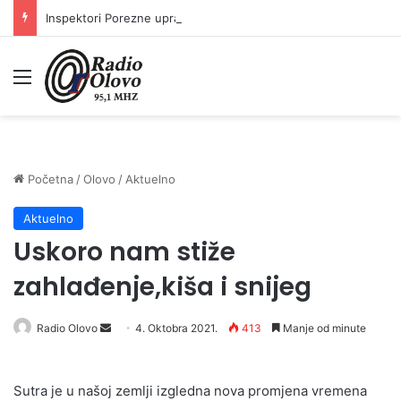
Inspektori Porezne uprave FBiH na području ZDK izvršili 24 inspekcijska nadzora
Meni
Početna
/
Olovo
/
Aktuelno
Aktuelno
Uskoro nam stiže
zahlađenje,kiša i snijeg
Send
Radio Olovo
4. Oktobra 2021.
413
Manje od minute
an
email
Sutra je u našoj zemlji izgledna nova promjena vremena