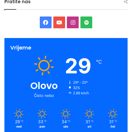
Pratite nas
Facebook
YouTube
Instagram
Spotify
Vrijeme
29
℃
Olovo
29º - 20º
32%
2.86 km/h
Čisto nebo
29
33
34
31
31
℃
℃
℃
℃
℃
ned
pon
uto
sri
čet