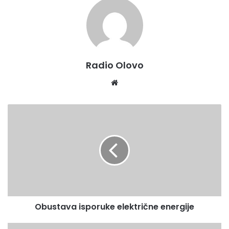
Radio Olovo
Website
Obustava
isporuke
električne
energije
Obustava isporuke električne energije
Svečana