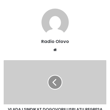
Radio Olovo
Website
VLADA
I
SINDIKAT
DOGOVORILI
ISPLATU
REGRESA
ZA
8.000
ZAPOSLENIH
VLADA I SINDIKAT DOGOVORILI ISPLATU REGRESA
NA