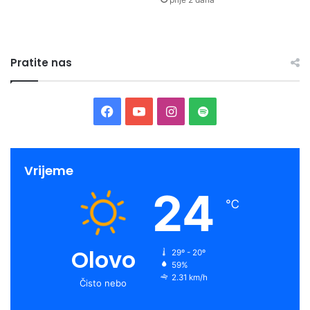
Pratite nas
Facebook
YouTube
Instagram
Spotify
Vrijeme
24
℃
Olovo
29º - 20º
59%
2.31 km/h
Čisto nebo