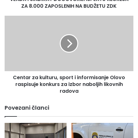
BUDŽETU
ZA 8.000 ZAPOSLENIH NA BUDŽETU ZDK
ZDK
Centar
za
kulturu,
sport
i
informisanje
Olovo
raspisuje
konkurs
Centar za kulturu, sport i informisanje Olovo
za
izbor
raspisuje konkurs za izbor naboljih likovnih
naboljih
radova
likovnih
radova
Povezani članci