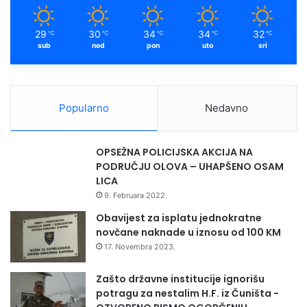
29
30
34
34
32
℃
℃
℃
℃
℃
sub
ned
pon
uto
sri
Popularno
Nedavno
OPSEŽNA POLICIJSKA AKCIJA NA
PODRUČJU OLOVA – UHAPŠENO OSAM
LICA
9. Februara 2022.
Obavijest za isplatu jednokratne
novčane naknade u iznosu od 100 KM
17. Novembra 2023.
Zašto državne institucije ignorišu
potragu za nestalim H.F. iz Čuništa -