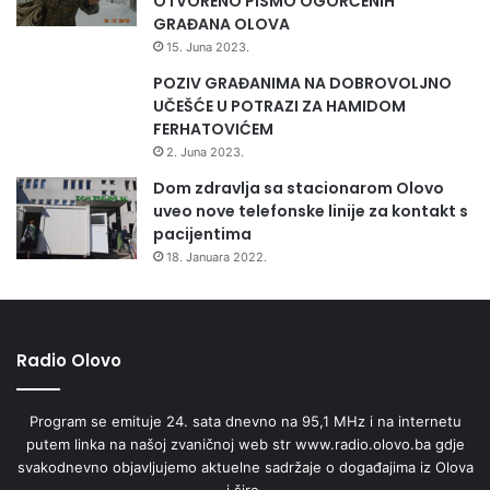
OTVORENO PISMO OGORČENIH
GRAĐANA OLOVA
15. Juna 2023.
POZIV GRAĐANIMA NA DOBROVOLJNO
UČEŠĆE U POTRAZI ZA HAMIDOM
FERHATOVIĆEM
2. Juna 2023.
Dom zdravlja sa stacionarom Olovo
uveo nove telefonske linije za kontakt s
pacijentima
18. Januara 2022.
Radio Olovo
Program se emituje 24. sata dnevno na 95,1 MHz i na internetu
putem linka na našoj zvaničnoj web str www.radio.olovo.ba gdje
svakodnevno objavljujemo aktuelne sadržaje o događajima iz Olova
i šire.