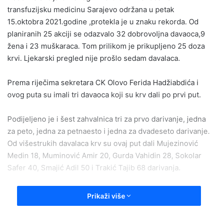
transfuzijsku medicinu Sarajevo održana u petak
15.oktobra 2021.godine ,protekla je u znaku rekorda. Od
planiranih 25 akciji se odazvalo 32 dobrovoljna davaoca,9
žena i 23 muškaraca. Tom prilikom je prikupljeno 25 doza
krvi. Ljekarski pregled nije prošlo sedam davalaca.
Prema riječima sekretara CK Olovo Ferida Hadžiabdića i
ovog puta su imali tri davaoca koji su krv dali po prvi put.
Podijeljeno je i šest zahvalnica tri za prvo darivanje, jedna
za peto, jedna za petnaesto i jedna za dvadeseto darivanje.
Od višestrukih davalaca krv su ovaj put dali Mujezinović
Medin 18, Muminović Amir 20, Gurda Vahidin 28, Sokolar
Safer 40, Smajić Adil 50 i Trakić Tajib 68 darivanja.
I ovaj put CK Olovo se zahvaljuje svima na odzivu i
Prikaži više
iskazanoj humanosti.