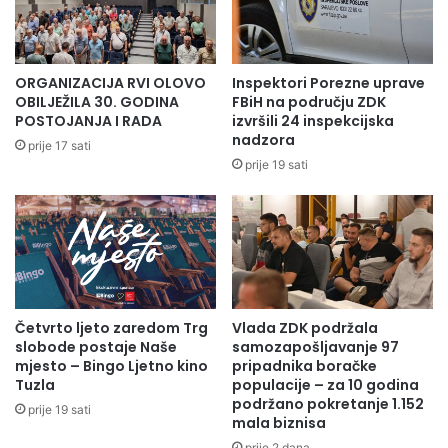
ORGANIZACIJA RVI OLOVO
Inspektori Porezne uprave
OBILJEŽILA 30. GODINA
FBiH na području ZDK
POSTOJANJA I RADA
izvršili 24 inspekcijska
nadzora
prije 17 sati
prije 19 sati
Četvrto ljeto zaredom Trg
Vlada ZDK podržala
slobode postaje Naše
samozapošljavanje 97
mjesto – Bingo Ljetno kino
pripadnika boračke
Tuzla
populacije – za 10 godina
podržano pokretanje 1.152
prije 19 sati
mala biznisa
prije 2 dana