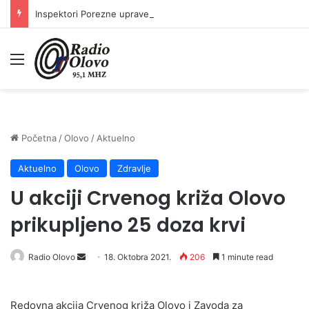
Inspektori Porezne uprave FBiH na području ZDK izvršili 24 inspekcijska nadzora
Meni
Početna
/
Olovo
/
Aktuelno
Aktuelno
Olovo
Zdravlje
U akciji Crvenog križa Olovo
prikupljeno 25 doza krvi
Send
Radio Olovo
18. Oktobra 2021.
206
1 minute read
an
email
Redovna akcija Crvenog križa Olovo i Zavoda za