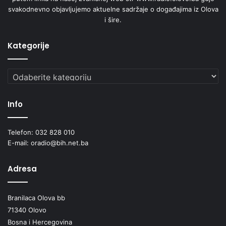
jame)
svakodnevno objavljujemo aktuelne sadržaje o događajima iz Olova
i šire.
Promjene zbog kojih treba da se javite ljekaru – prisustvo
čvora u dojci ili pazušnoj jami, iscjedak iz bradavice,
Kategorije
promjena u regiji bradavice, promjena uobičajenog oblika
ili veličine dojke, promjena boje ili osjetljivosti na koži
Kategorije
dojkesmežuranost kože dojke (slično celulitu), te nagli bol
u dojci ili pazušnoj jami, navode stručnjaci.
Info
Institut za zdravlje i sigurnost hrane Zenica
Telefon: 032 828 010
E-mail: oradio@bih.net.ba
Adresa
Branilaca Olova bb
71340 Olovo
Bosna i Hercegovina