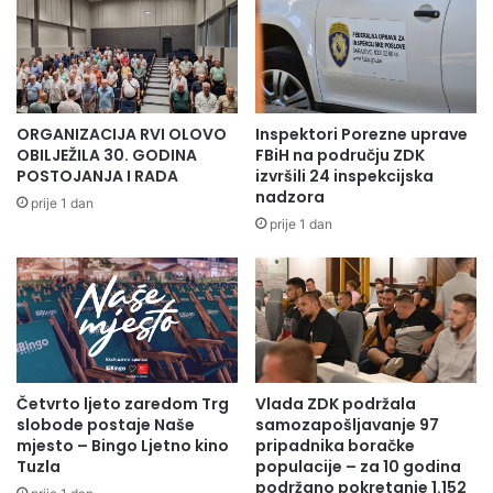
menstruacija prije 12-te godine života, kasna menopauza
(posljednja menstruacija poslije 55-te godine života), te
eventualno izloženost radioaktivnom zračenju.
ORGANIZACIJA RVI OLOVO
Inspektori Porezne uprave
OBILJEŽILA 30. GODINA
FBiH na području ZDK
POSTOJANJA I RADA
izvršili 24 inspekcijska
nadzora
prije 1 dan
prije 1 dan
Četvrto ljeto zaredom Trg
Vlada ZDK podržala
Stručnjaci dodaju i da faktori rizika koji su u vezi sa
slobode postaje Naše
samozapošljavanje 97
povećanim rizikom za nastanak raka dojke, a koji su u vezi
mjesto – Bingo Ljetno kino
pripadnika boračke
s načinom života žene i mogu se mijenjati su dob prve
Tuzla
populacije – za 10 godina
podržano pokretanje 1.152
trudnoće (poslije 30. godine starosti ili uopće nerađanje),