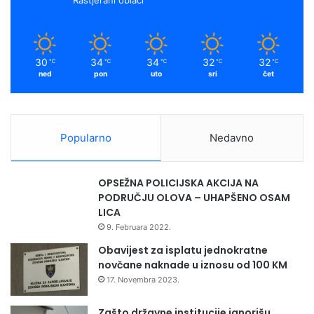
samo kvalitetna nadopuna, pojašnjava dr. Kuduzović,
dodajući da briga o zdravlju mora biti kontinuirana tokom
cijele godine.
30
34
34
32
32
℃
℃
℃
℃
℃
ned
pon
uto
sri
čet
Popularno
Nedavno
OPSEŽNA POLICIJSKA AKCIJA NA
PODRUČJU OLOVA – UHAPŠENO OSAM
LICA
9. Februara 2022.
Obavijest za isplatu jednokratne
novčane naknade u iznosu od 100 KM
17. Novembra 2023.
Kako izvršiti samopregled
Zašto državne institucije ignorišu