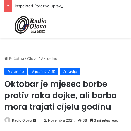
Inspektori Porezne uprave FBiH na području ZDK izvršili 24 inspekcijska nadzora
Meni
Početna
/
Olovo
/
Aktuelno
Aktuelno
Vijesti iz ZDK
Zdravlje
Oktobar je mjesec borbe
protiv raka dojke, ali borba
mora trajati cijelu godinu
Send
Radio Olovo
2. Novembra 2021.
38
3 minutes read
an