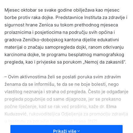
email
Mjesec oktobar se svake godine obilježava kao mjesec
borbe protiv raka dojke. Predstavnice Instituta za zdravlje i
sigurnost hrane Zenica su tokom prethodnog mjeseca
prolaznicima i posjetiocima na području svih općina i
gradova Zeničko-dobojskog kantona dijelile edukativni
materijal o značaju samopregleda dojki, ranom otkrivanju
karcinoma dojke, te programu besplatnog mamografskog
pregleda, kao i privjeske sa porukom „Nemoj da zakasniš“.
– Ovim aktivnostima želi se poslati poruka svim zdravim
ženama da se informišu, te da se ne boje bolesti, nego
vlastitog neznanja i straha od pregleda. Često je odgađanje
pregleda pogubnije od same dijagnoze, jer se prekasno
počne liječenje, kad se rak već proširio, kaže dr.
Elma
Kuduzović
, rukovoditeljica Odjeljenja za promociju zdravlja
u Institutu za zdravlje i sigurnost hrane (INZ).
Prikaži više