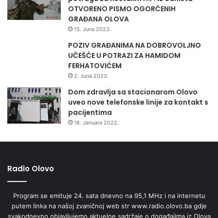
OTVORENO PISMO OGORČENIH
GRAĐANA OLOVA
15. Juna 2023.
POZIV GRAĐANIMA NA DOBROVOLJNO
UČEŠĆE U POTRAZI ZA HAMIDOM
FERHATOVIĆEM
2. Juna 2023.
Dom zdravlja sa stacionarom Olovo
uveo nove telefonske linije za kontakt s
pacijentima
18. Januara 2022.
Radio Olovo
Program se emituje 24. sata dnevno na 95,1 MHz i na internetu
putem linka na našoj zvaničnoj web str www.radio.olovo.ba gdje
svakodnevno objavljujemo aktuelne sadržaje o događajima iz Olova