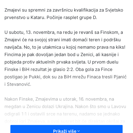
email
Zmajevi su spremni za završnicu kvalifikacija za Svjetsko
prvenstvo u Kataru. Počinje rasplet grupe D.
U subotu, 13. novembra, na redu je revanš sa Finskom, a
Zmajevi će na svojoj strani imati domaći teren i podršku
navijača. No, to je utakmica u kojoj nemamo prava na kiks!
Fincima je pak dovoljan jedan bod u Zenici, ali kasnije i
pobjeda protiv aktuelnih prvaka svijeta. U prvom duelu
Finske i BiH rezultat je glasio 2:2. Oba gola za Fince
postigao je Pukki, dok su za BiH mrežu Finaca tresli Pjanić
i Stevanović.
Nakon Finske, Zmajevima u utorak, 16. novembra, na
megdan u Zenicu dolazi Ukrajina. Nakon što smo u Lavovu
odigrali 1:1 i ostavili srce na terenu, nadamo se jednako
dobroj igri Zmajeva, a ovaj susret bit će direktan okršaj za
drugo mjesto u grupi. Dobra vijest za Peteva je povratak
Prikaži više