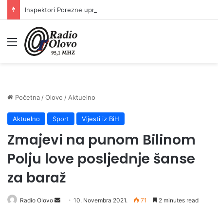
Inspektori Porezne uprave FBiH na području ZDK izvršili 24 inspekcijska nadzora
Meni
Početna
/
Olovo
/
Aktuelno
Aktuelno
Sport
Vijesti iz BiH
Zmajevi na punom Bilinom
Polju love posljednje šanse
za baraž
Send
Radio Olovo
10. Novembra 2021.
71
2 minutes read
an