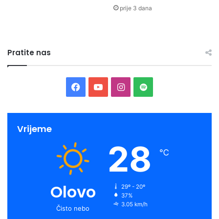
prijenosima na Novoj BH.
prije 3 dana
Pratite nas
Facebook
YouTube
Instagram
Spotify
Vrijeme
28
℃
Olovo
29º - 20º
37%
3.05 km/h
Čisto nebo