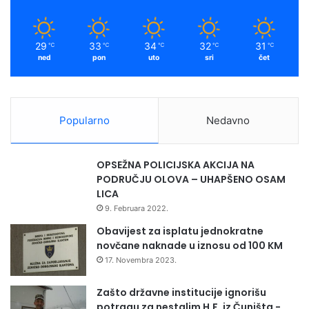
29
33
34
32
31
℃
℃
℃
℃
℃
ned
pon
uto
sri
čet
Popularno
Nedavno
OPSEŽNA POLICIJSKA AKCIJA NA
PODRUČJU OLOVA – UHAPŠENO OSAM
LICA
9. Februara 2022.
Obavijest za isplatu jednokratne
novčane naknade u iznosu od 100 KM
17. Novembra 2023.
Zašto državne institucije ignorišu
potragu za nestalim H.F. iz Čuništa -