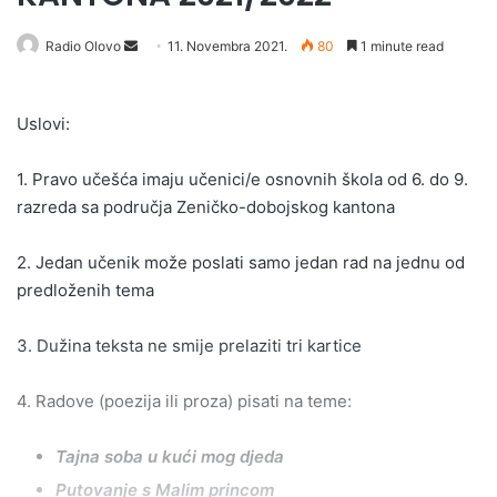
Send
Radio Olovo
11. Novembra 2021.
80
1 minute read
an
email
Uslovi:
1. Pravo učešća imaju učenici/e osnovnih škola od 6. do 9.
razreda sa područja Zeničko-dobojskog kantona
2. Jedan učenik može poslati samo jedan rad na jednu od
predloženih tema
3. Dužina teksta ne smije prelaziti tri kartice
4. Radove (poezija ili proza) pisati na teme:
Tajna soba u kući mog djeda
Putovanje s Malim princom