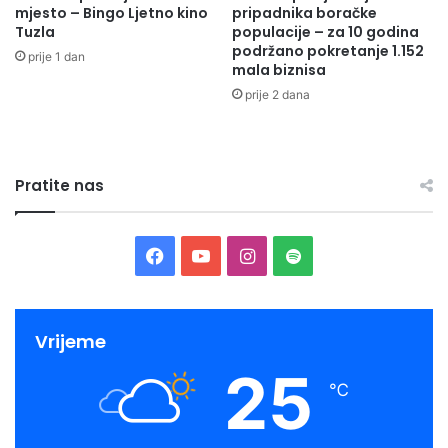
mjesto – Bingo Ljetno kino
pripadnika boračke
Tuzla
populacije – za 10 godina
podržano pokretanje 1.152
prije 1 dan
mala biznisa
prije 2 dana
Pratite nas
Facebook
YouTube
Instagram
Spotify
Vrijeme
25
℃