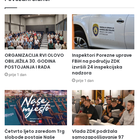
za obrazovanje, nauku, kulturu i sport Ze-do kantona.
Umihana Krličević Omerović
Predsjednica Udruženja za kulturu Kontrast
Za više inf posjetite
ORGANIZACIJA RVI OLOVO
Inspektori Porezne uprave
OBILJEŽILA 30. GODINA
FBiH na području ZDK
Link:
https://uzk-kontrast.ba/dokumenti/izdavacka-
POSTOJANJA I RADA
izvršili 24 inspekcijska
djelatnost/
nadzora
prije 1 dan
prije 1 dan
1_KONKURS_tekst-1
Preuzmi
Četvrto ljeto zaredom Trg
Vlada ZDK podržala
slobode postaje Naše
samozapošljavanje 97