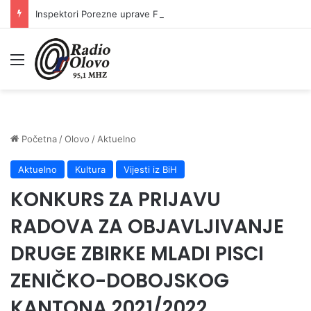
Inspektori Porezne uprave FBiH na području ZDK izvršili 24 inspekcijska nadzora
Meni
Početna
/
Olovo
/
Aktuelno
Aktuelno
Kultura
Vijesti iz BiH
KONKURS ZA PRIJAVU
RADOVA ZA OBJAVLJIVANJE
DRUGE ZBIRKE MLADI PISCI
ZENIČKO-DOBOJSKOG
KANTONA 2021/2022