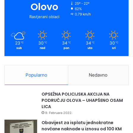
Olovo
25º - 22º
62%
0.79 km/h
Rastjerani oblaci
23
30
34
34
30
℃
℃
℃
℃
℃
sub
ned
pon
uto
sri
Popularno
Nedavno
OPSEŽNA POLICIJSKA AKCIJA NA
PODRUČJU OLOVA – UHAPŠENO OSAM
LICA
9. Februara 2022.
Obavijest za isplatu jednokratne
novčane naknade u iznosu od 100 KM