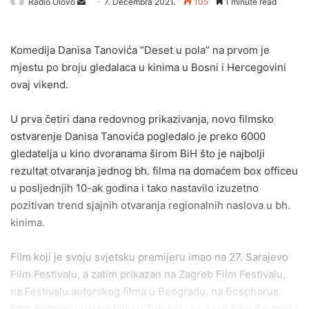
Send
Radio Olovo
7. Decembra 2021.
105
1 minute read
an
email
Komedija Danisa Tanovića “Deset u pola” na prvom je
mjestu po broju gledalaca u kinima u Bosni i Hercegovini
ovaj vikend.
U prva četiri dana redovnog prikazivanja, novo filmsko
ostvarenje Danisa Tanovića pogledalo je preko 6000
gledatelja u kino dvoranama širom BiH što je najbolji
rezultat otvaranja jednog bh. filma na domaćem box officeu
u posljednjih 10-ak godina i tako nastavilo izuzetno
pozitivan trend sjajnih otvaranja regionalnih naslova u bh.
kinima.
Film koji je svoju svjetsku premijeru imao na 27. Sarajevo
Film Festivalu, a zatim prikazan na Zagreb Film Festivalu,
na Festivalu autorskog filma u Beogradu, na Bosphorus
Film Festivalu u Istanbulu u Turskoj i na Ajyal Film Festivalu