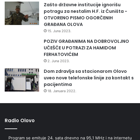
Zašto državne institucije ignorišu
potragu za nestalim H.F. iz Čuništa -
OTVORENO PISMO OGORČENIH
GRAĐANA OLOVA
15. Juna 2023.
POZIV GRAĐANIMA NA DOBROVOLJNO
UČEŠĆE U POTRAZI ZA HAMIDOM
FERHATOVIĆEM
2. Juna 2023.
Dom zdravlja sa stacionarom Olovo
uveo nove telefonske linije za kontakt s
pacijentima
18. Januara 2022.
Radio Olovo
Program se emituje 24. sata dnevno na 95,1 MHz i na internetu