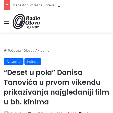
Inspektori Porezne uprave FBiH na području ZDK izvršili 24 inspekcijska nadzora
Meni
Početna
/
Olovo
/
Aktuelno
Aktuelno
Kultura
“Deset u pola” Danisa
Tanovića u prvom vikendu
prikazivanja najgledaniji film
u bh. kinima