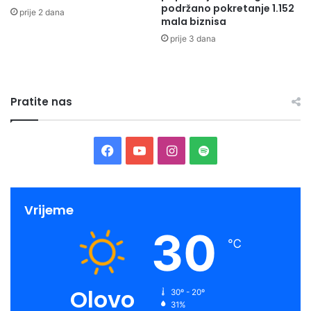
Radio Olovo/A.M
podržano pokretanje 1.152
prije 2 dana
mala biznisa
prije 3 dana
Pratite nas
Facebook
YouTube
Instagram
Spotify
Vrijeme
30
℃
Olovo
30º - 20º
31%