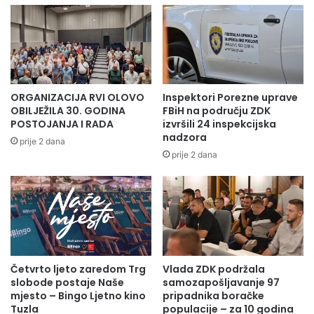
ORGANIZACIJA RVI OLOVO
Inspektori Porezne uprave
“Deset u pola”nastao je u produkciji Obala Art Centra i
OBILJEŽILA 30. GODINA
FBiH na području ZDK
Turske radio-televizije (TRT) i uz podršku BH Telecoma i
POSTOJANJA I RADA
izvršili 24 inspekcijska
nadzora
Visit Sarajevo.
prije 2 dana
prije 2 dana
“Deset u pola” publika može pogledati na redovnom
repertoaru kina u BiH, regiji i u većim evropskim
gradovima. Regionalni kino-distributer filma je
dugogodišnji partner Sarajevo Film Festivala Con film
grupacija u saradnji sa kompanijama Art Vista i Oskar film.
Četvrto ljeto zaredom Trg
Vlada ZDK podržala
Trailer filma: https://vimeo.com/651503393
slobode postaje Naše
samozapošljavanje 97
mjesto – Bingo Ljetno kino
pripadnika boračke
Tuzla
populacije – za 10 godina