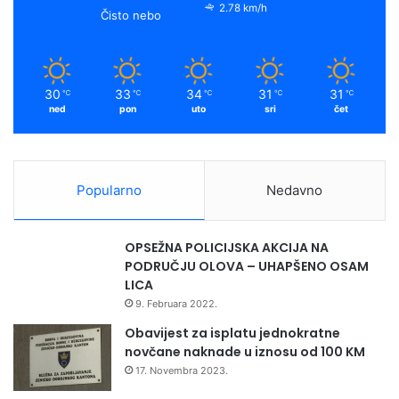
2.78 km/h
Čisto nebo
30
33
34
31
31
℃
℃
℃
℃
℃
ned
pon
uto
sri
čet
Popularno
Nedavno
OPSEŽNA POLICIJSKA AKCIJA NA
PODRUČJU OLOVA – UHAPŠENO OSAM
LICA
9. Februara 2022.
Obavijest za isplatu jednokratne
novčane naknade u iznosu od 100 KM
17. Novembra 2023.