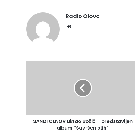
Radio Olovo
Website
SANDI
CENOV
ukrao
Božić
–
predstavljen
album
“Savršen
stih”
SANDI CENOV ukrao Božić – predstavljen
album “Savršen stih”