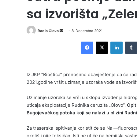
sa izvorišta „Zelen
Send
Radio Olovo
8. Decembra 2021.
an
Facebook
X
LinkedI
email
Iz JKP “Bioštica” prenosimo obavještenje da će rad
2021.godine vršit uzimanje uzoraka vode sa izvorišta
Uzimanje uzoraka se vrši u sklopu izvodenja hidrogeol
uticaja eksploatacije Rudnika ceruzita „Olovo“.
Opit
Bugojevačkog potoka koji se nalazi u blizini Rudn
Za traserska ispitivanja koristit će se Na —fluorosce
okoliš i nije toksičan. Isti ne utiče na hemijski sast