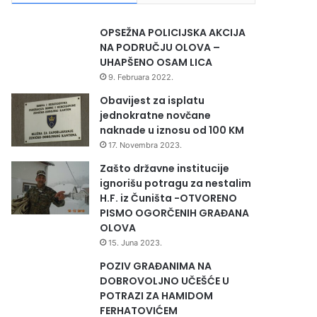
OPSEŽNA POLICIJSKA AKCIJA
NA PODRUČJU OLOVA –
UHAPŠENO OSAM LICA
9. Februara 2022.
Obavijest za isplatu
jednokratne novčane
naknade u iznosu od 100 KM
17. Novembra 2023.
Zašto državne institucije
ignorišu potragu za nestalim
H.F. iz Čuništa -OTVORENO
PISMO OGORČENIH GRAĐANA
OLOVA
15. Juna 2023.
POZIV GRAĐANIMA NA
DOBROVOLJNO UČEŠĆE U
POTRAZI ZA HAMIDOM
FERHATOVIĆEM