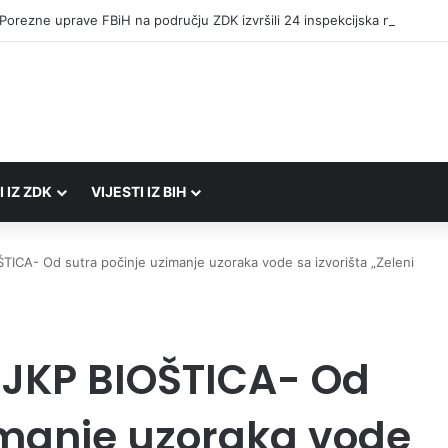
 Porezne uprave FBiH na području ZDK izvršili 24 inspekcijska nadzora
I IZ ZDK
VIJESTI IZ BIH
RADIO UŽIVO
ICA- Od sutra počinje uzimanje uzoraka vode sa izvorišta „Zeleni
 JKP BIOŠTICA- Od
imanje uzoraka vode