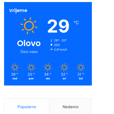
Vrijeme
29
℃
Olovo
29º - 20º
33%
2.91 km/h
Čisto nebo
29
33
34
32
31
℃
℃
℃
℃
℃
ned
pon
uto
sri
čet
Popularno
Nedavno