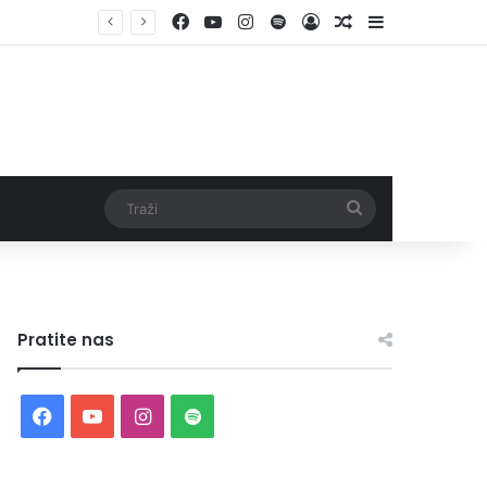
Facebook
YouTube
Instagram
Spotify
Log In
Random Article
Sidebar
Traži
Pratite nas
Facebook
YouTube
Instagram
Spotify