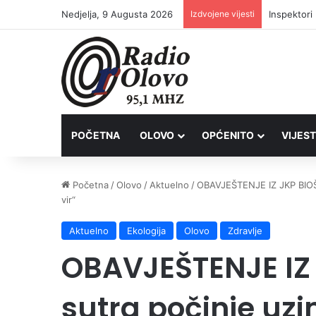
Nedjelja, 9 Augusta 2026
Izdvojene vijesti
Inspektori
POČETNA
OLOVO
OPĆENITO
VIJEST
Početna
/
Olovo
/
Aktuelno
/
OBAVJEŠTENJE IZ JKP BIOŠT
vir“
Aktuelno
Ekologija
Olovo
Zdravlje
OBAVJEŠTENJE IZ
sutra počinje uz