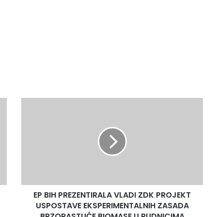
EP
BIH
PREZENTIRALA
VLADI
ZDK
PROJEKT
USPOSTAVE
EKSPERIMENTALNIH
ZASADA
EP BIH PREZENTIRALA VLADI ZDK PROJEKT
BRZORASTUĆE
BIOMASE
USPOSTAVE EKSPERIMENTALNIH ZASADA
U
BRZORASTUĆE BIOMASE U RUDNICIMA