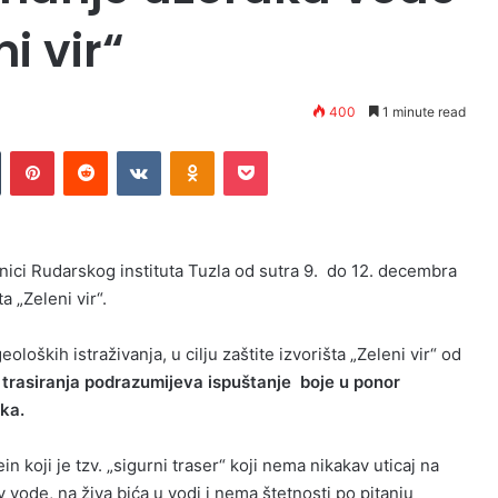
i vir“
400
1 minute read
n
Tumblr
Pinterest
Reddit
VKontakte
Odnoklassniki
Pocket
nici Rudarskog instituta Tuzla od sutra 9. do 12. decembra
 „Zeleni vir“.
oških istraživanja, u cilju zaštite izvorišta „Zeleni vir“ od
 trasiranja podrazumijeva ispuštanje boje u ponor
ika.
in koji je tzv. „sigurni traser“ koji nema nikakav uticaj na
av vode, na živa bića u vodi i nema štetnosti po pitanju