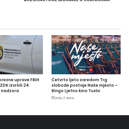
RUDNICIMA
orezne uprave FBiH
Četvrto ljeto zaredom Trg
ZDK izvršili 24
slobode postaje Naše mjesto –
a nadzora
Bingo Ljetno kino Tuzla
prije 2 dana