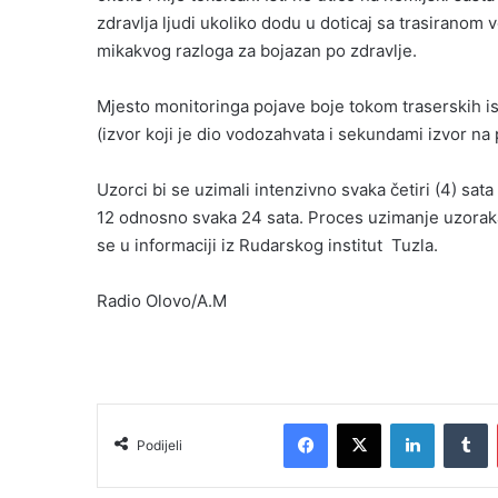
zdravlja ljudi ukoliko dodu u doticaj sa trasirano
mikakvog razloga za bojazan po zdravlje.
Mjesto monitoringa pojave boje tokom traserskih ispi
(izvor koji je dio vodozahvata i sekundami izvor na
Uzorci bi se uzimali intenzivno svaka četiri (4) sat
12 odnosno svaka 24 sata. Proces uzimanje uzora
se u informaciji iz Rudarskog institut Tuzla.
Radio Olovo/A.M
Facebook
X
LinkedIn
T
Podijeli