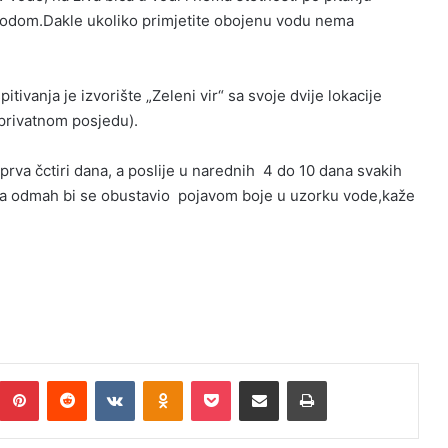
m vodom.Dakle ukoliko primjetite obojenu vodu nema
tivanja je izvorište „Zeleni vir“ sa svoje dvije lokacije
 privatnom posjedu).
a prva čctiri dana, a poslije u narednih 4 do 10 dana svakih
ka odmah bi se obustavio pojavom boje u uzorku vode,kaže
umblr
Pinterest
Reddit
VKontakte
Odnoklassniki
Pocket
Podijeli putem Emaila
Print