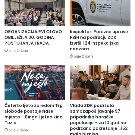
Muhammed Karaosman i želja za domovinom u singlu
“Majka Bosna”
ORGANIZACIJA RVI OLOVO
Inspektori Porezne uprave
OBILJEŽILA 30. GODINA
FBiH na području ZDK
POSTOJANJA I RADA
izvršili 24 inspekcijska
Muhammed Karaosman rođen je u Bosni i Hercegovini,
nadzora
prije 2 dana
međutim preko 20 godina njegova adresa se nalazi u
prije 2 dana
Švedskoj. Muzičku pauzu, koja je trajala 13 godina, koristila
mu je da pronađe sebe.
Numera “Majka Bosna” oduševila je region i cijelu
dijasporu. U kombinaciji s legendarnim naratorom
mustafom Širbićem oborio je rekorde gledanosti. I ovoj
Četvrto ljeto zaredom Trg
Vlada ZDK podržala
pjesmi svoj pečat ostavio je jedan od najvećih balkanskih
slobode postaje Naše
samozapošljavanje 97
umjetnika i kantautora Eldin Huseinbegović.
mjesto – Bingo Ljetno kino
pripadnika boračke
Tuzla
populacije – za 10 godina
Majka Bosna nije od juče. Ta moja želja i izgaranje za
podržano pokretanje 1.152
prije 2 dana
mala biznisa