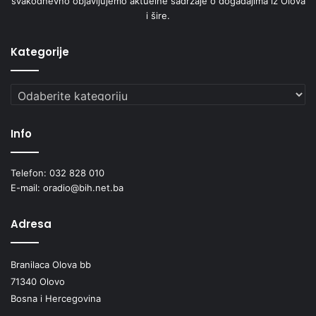
svakodnevno objavljujemo aktuelne sadržaje o događajima iz Olova
i šire.
Kategorije
Kategorije
Info
Telefon: 032 828 010
E-mail: oradio@bih.net.ba
Adresa
Branilaca Olova bb
71340 Olovo
Bosna i Hercegovina