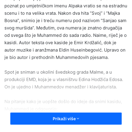
poznat po umjetničkom imenu Alpaka vratio se na estradnu
scenu i to na velika vrata. Nakon dva hita “Svoj” i “Majka
Bosna”, snimio je i treću numeru pod nazivom “Sanjao sam
svog muršida”. Međutim, ova numera je znatno drugačija
od svega što je Muhammed do sada radio. Naime, riječ je o
kasidi. Autor teksta ove kaside je Emir Krdžalić, dok je
autor muzike i aranžmana Eldin Huseinbegović. Upravo on
je bio autor i prethodnih Muhammedovih pjesama.
Spot je sniman u okolini švedskog grada Malme, a u
produkciji EMD, koja je u vlasništvu Edina Hodžića Edosa.
On je ujedno i Muhammedov menadžer i klavijaturista.
Na pitanje kako je uopšte došlo do ideje da snimi kasidu,
Muhammed je odgovorio:
Prikaži više
Onda kada sam odlučio da se ponovo vratim na scenu,
glavni razlog je bio da ponudim nešto onima koji ipak vode