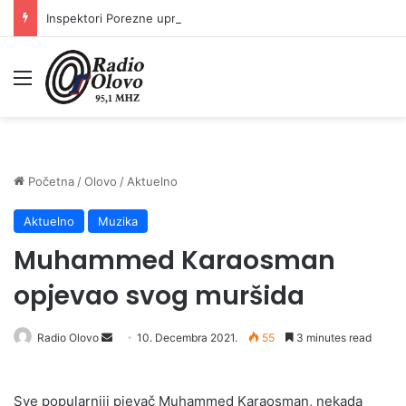
Inspektori Porezne uprave FBiH na području ZDK izvršili 24 inspekcijska nadzora
Meni
Početna
/
Olovo
/
Aktuelno
Aktuelno
Muzika
Muhammed Karaosman
opjevao svog muršida
Send
Radio Olovo
10. Decembra 2021.
55
3 minutes read
an
email
Sve popularniji pjevač Muhammed Karaosman, nekada