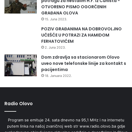
potragu za nestalim H.F. iz Čuništa -
OTVORENO PISMO OGORČENIH
GRAĐANA OLOVA
15. Juna 2023.
POZIV GRAĐANIMA NA DOBROVOLJNO
UČEŠĆE U POTRAZI ZA HAMIDOM
FERHATOVIĆEM
2. Juna 2023.
Dom zdravlja sa stacionarom Olovo
uveo nove telefonske linije za kontakt s
pacijentima
18. Januara 2022.
Radio Olovo
Radio Olovo/Hayat Production
Program se emituje 24. sata dnevno na 95,1 MHz i na internetu
putem linka na našoj zvaničnoj web str www.radio.olovo.ba gdje