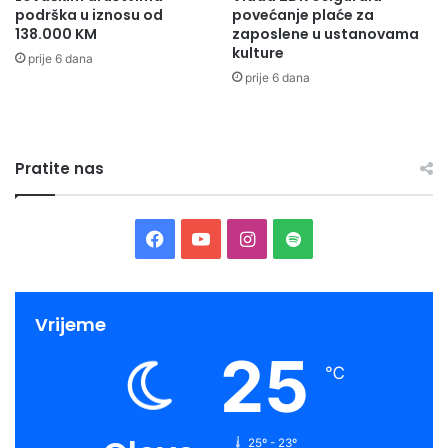
podrška u iznosu od
povećanje plaće za
138.000 KM
zaposlene u ustanovama
kulture
prije 6 dana
prije 6 dana
Pratite nas
Facebook
YouTube
Instagram
Spotify
Vrijeme
25
℃
25º - 23º