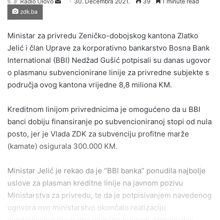
Send
Radio Olovo
30. Decembra 2021.
39
1 minute read
zdk.ba
an
email
Ministar za privredu Zeničko-dobojskog kantona Zlatko
Jelić i član Uprave za korporativno bankarstvo Bosna Bank
International (BBI) Nedžad Gušić potpisali su danas ugovor
o plasmanu subvencionirane linije za privredne subjekte s
područja ovog kantona vrijedne 8,8 miliona KM.
Kreditnom linijom privrednicima je omogućeno da u BBI
banci dobiju finansiranje po subvencioniranoj stopi od nula
posto, jer je Vlada ZDK za subvenciju profitne marže
(kamate) osigurala 300.000 KM.
Ministar Jelić je rekao da je “BBI banka” ponudila najbolje
uslove za plasman kreditne linije na javnom pozivu
Ministarstva za privredu, te da je potpisivanjem navedenog
ugovora ovo ministarstvo okončalo realizaciju
ovogodišnjeg programa podrške privredi. Maksimalan