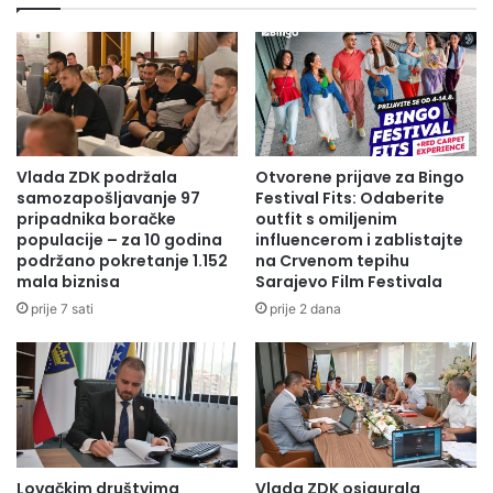
Vlada ZDK podržala
Otvorene prijave za Bingo
samozapošljavanje 97
Festival Fits: Odaberite
pripadnika boračke
outfit s omiljenim
populacije – za 10 godina
influencerom i zablistajte
podržano pokretanje 1.152
na Crvenom tepihu
mala biznisa
Sarajevo Film Festivala
prije 7 sati
prije 2 dana
Lovačkim društvima
Vlada ZDK osigurala