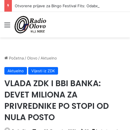
Otvorene prijave za Bingo Festival Fits: Odaberite outfit s omiljenim influencerom i zablistajte na Crvenom tepihu Sarajevo Film Festivala
Meni
Početna
/
Olovo
/
Aktuelno
Aktuelno
Vijesti iz ZDK
VLADA ZDK I BBI BANKA:
DEVET MILIONA ZA
PRIVREDNIKE PO STOPI OD
NULA POSTO