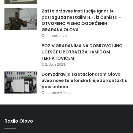
Zašto državne institucije ignorišu
potragu za nestalim H.F. iz Čuništa -
OTVORENO PISMO OGORČENIH
GRAĐANA OLOVA
15. Juna 2023.
POZIV GRAĐANIMA NA DOBROVOLJNO
UČEŠĆE U POTRAZI ZA HAMIDOM
FERHATOVIĆEM
2. Juna 2023.
Dom zdravlja sa stacionarom Olovo
uveo nove telefonske linije za kontakt s
pacijentima
18. Januara 2022.
Radio Olovo