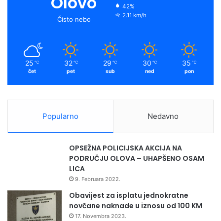
Olovo
42%
2.11 km/h
Čisto nebo
25
32
29
30
35
℃
℃
℃
℃
℃
čet
pet
sub
ned
pon
Popularno
Nedavno
OPSEŽNA POLICIJSKA AKCIJA NA
PODRUČJU OLOVA – UHAPŠENO OSAM
LICA
9. Februara 2022.
Obavijest za isplatu jednokratne
novčane naknade u iznosu od 100 KM
17. Novembra 2023.