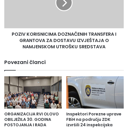
I
GRANTOVA
ZA
DOSTAVU
IZVJEŠTAJA
POZIV KORISNICIMA DOZNAČENIH TRANSFERA I
O
NAMJENSKOM
GRANTOVA ZA DOSTAVU IZVJEŠTAJA O
UTROŠKU
NAMJENSKOM UTROŠKU SREDSTAVA
SREDSTAVA
Povezani članci
ORGANIZACIJA RVI OLOVO
Inspektori Porezne uprave
OBILJEŽILA 30. GODINA
FBiH na području ZDK
POSTOJANJA I RADA
izvršili 24 inspekcijska