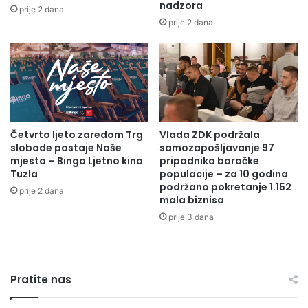
nadzora
prije 2 dana
prije 2 dana
Četvrto ljeto zaredom Trg
Vlada ZDK podržala
slobode postaje Naše
samozapošljavanje 97
mjesto – Bingo Ljetno kino
pripadnika boračke
Tuzla
populacije – za 10 godina
podržano pokretanje 1.152
prije 2 dana
mala biznisa
prije 3 dana
Pratite nas