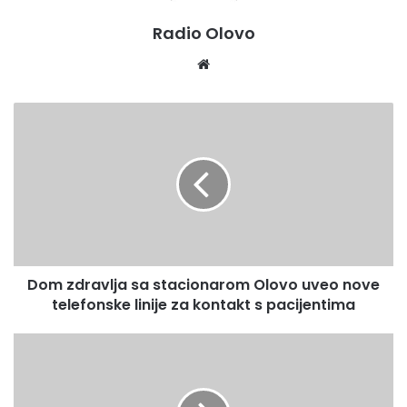
Radio Olovo
Website
Dom
zdravlja
sa
stacionarom
Olovo
uveo
nove
telefonske
linije
Dom zdravlja sa stacionarom Olovo uveo nove
za
kontakt
telefonske linije za kontakt s pacijentima
s
pacijentima
POZIV
KORISNICIMA
DOZNAČENIH
TRANSFERA