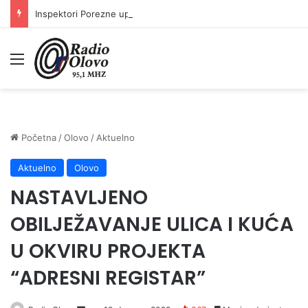
Inspektori Porezne uprave FBiH na području ZDK izvršili 24 inspekcijska nadzora
Meni
Početna
/
Olovo
/
Aktuelno
Aktuelno
Olovo
NASTAVLJENO
OBILJEŽAVANJE ULICA I KUĆA
U OKVIRU PROJEKTA
“ADRESNI REGISTAR”