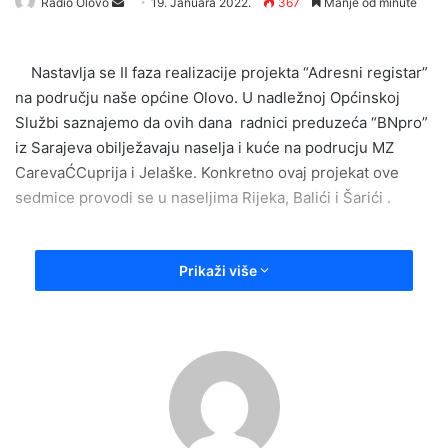
Send
Radio Olovo
19. Januara 2022.
367
Manje od minute
an
email
Nastavlja se II faza realizacije projekta “Adresni registar”
na području naše općine Olovo. U nadležnoj Općinskoj
Službi saznajemo da ovih dana radnici preduzeća “BNpro”
iz Sarajeva obilježavaju naselja i kuće na podrucju MZ
CarevaĆCuprija i Jelaške. Konkretno ovaj projekat ove
sedmice provodi se u naseljima Rijeka, Balići i Šarići .
Prikaži više