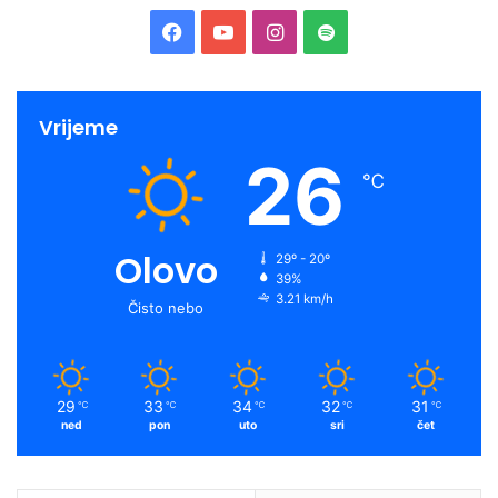
Facebook
YouTube
Instagram
Spotify
Vrijeme
26
℃
Olovo
29º - 20º
39%
3.21 km/h
Čisto nebo
29
33
34
32
31
℃
℃
℃
℃
℃
ned
pon
uto
sri
čet