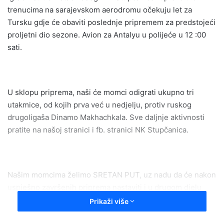
trenucima na sarajevskom aerodromu očekuju let za
Tursku gdje će obaviti poslednje pripremem za predstojeći
proljetni dio sezone. Avion za Antalyu u polijeće u 12 :00
sati.
U sklopu priprema, naši će momci odigrati ukupno tri
utakmice, od kojih prva već u nedjelju, protiv ruskog
drugoligaša Dinamo Makhachkala. Sve daljnje aktivnosti
pratite na našoj stranici i fb. stranici NK Stupčanica.
Našim momcima želimo SRETAN PUT, uz nadu da će nakon
uspješno završenih priprema nastaviti i u drugom djelu
sezone svoj pobjednički hod kroz Drugu ligu Federacije ka
Prikaži više
tituli prvaka.