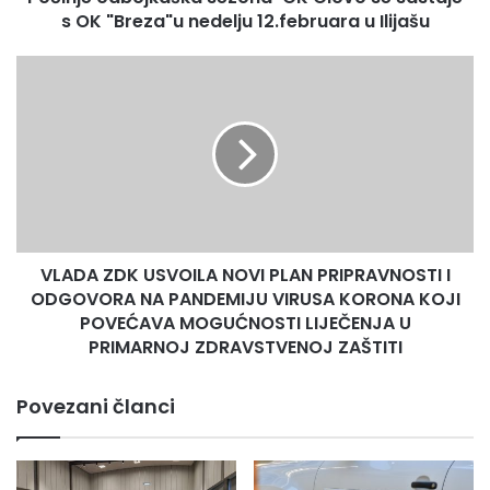
nedelju
s OK "Breza"u nedelju 12.februara u Ilijašu
12.februara
u
VLADA
Ilijašu
ZDK
USVOILA
NOVI
PLAN
PRIPRAVNOSTI
I
ODGOVORA
NA
VLADA ZDK USVOILA NOVI PLAN PRIPRAVNOSTI I
PANDEMIJU
VIRUSA
ODGOVORA NA PANDEMIJU VIRUSA KORONA KOJI
KORONA
POVEĆAVA MOGUĆNOSTI LIJEČENJA U
KOJI
PRIMARNOJ ZDRAVSTVENOJ ZAŠTITI
POVEĆAVA
MOGUĆNOSTI
Povezani članci
LIJEČENJA
U
PRIMARNOJ
ZDRAVSTVENOJ