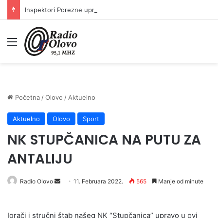
Inspektori Porezne uprave FBiH na području ZDK izvršili 24 inspekcijska nadzora
Meni
Početna
/
Olovo
/
Aktuelno
Aktuelno
Olovo
Sport
NK STUPČANICA NA PUTU ZA
ANTALIJU
Send
Radio Olovo
11. Februara 2022.
565
Manje od minute
an
email
Igrači i stručni štab našeg NK “Stupčanica” upravo u ovi