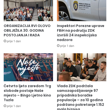
ZAŠTITI
ORGANIZACIJA RVI OLOVO
Inspektori Porezne uprave
OBILJEŽILA 30. GODINA
FBiH na području ZDK
POSTOJANJA I RADA
izvršili 24 inspekcijska
nadzora
prije 1 dan
prije 1 dan
Četvrto ljeto zaredom Trg
Vlada ZDK podržala
slobode postaje Naše
samozapošljavanje 97
mjesto – Bingo Ljetno kino
pripadnika boračke
Tuzla
populacije – za 10 godina
podržano pokretanje 1.152
prije 1 dan
mala biznisa