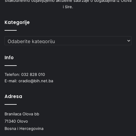
svakodnevno objavljujemo aktuelne sadržaje o događajima iz Olova
i šire.
Kategorije
Kategorije
Info
Telefon: 032 828 010
E-mail: oradio@bih.net.ba
Adresa
Branilaca Olova bb
71340 Olovo
Bosna i Hercegovina