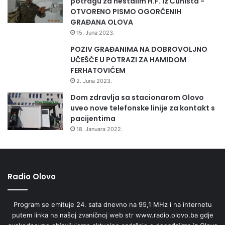
potragu za nestalim H.F. iz Čuništa -
OTVORENO PISMO OGORČENIH
GRAĐANA OLOVA
15. Juna 2023.
POZIV GRAĐANIMA NA DOBROVOLJNO
UČEŠĆE U POTRAZI ZA HAMIDOM
FERHATOVIĆEM
2. Juna 2023.
Dom zdravlja sa stacionarom Olovo
uveo nove telefonske linije za kontakt s
pacijentima
18. Januara 2022.
Radio Olovo
Program se emituje 24. sata dnevno na 95,1 MHz i na internetu
putem linka na našoj zvaničnoj web str www.radio.olovo.ba gdje