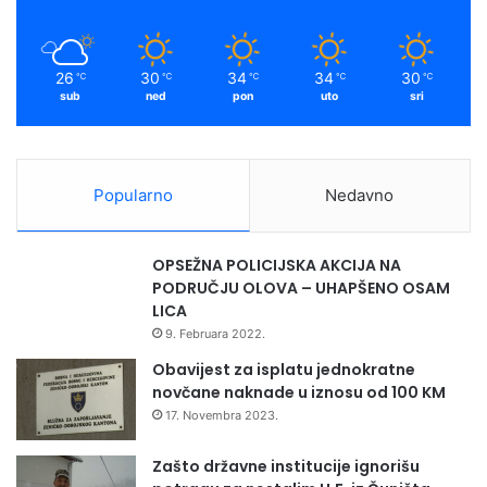
26
30
34
34
30
℃
℃
℃
℃
℃
sub
ned
pon
uto
sri
Popularno
Nedavno
OPSEŽNA POLICIJSKA AKCIJA NA
PODRUČJU OLOVA – UHAPŠENO OSAM
LICA
9. Februara 2022.
Obavijest za isplatu jednokratne
novčane naknade u iznosu od 100 KM
17. Novembra 2023.
Zašto državne institucije ignorišu