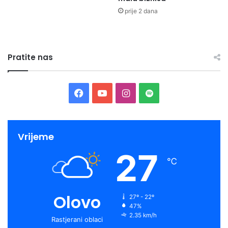
prije 2 dana
Pratite nas
Facebook
YouTube
Instagram
Spotify
Vrijeme
27
℃
Olovo
27º - 22º
47%
2.35 km/h
Rastjerani oblaci