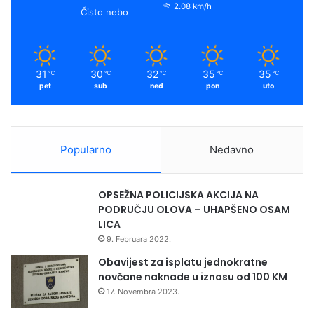
2.08 km/h
Čisto nebo
31
30
32
35
35
℃
℃
℃
℃
℃
pet
sub
ned
pon
uto
Popularno
Nedavno
OPSEŽNA POLICIJSKA AKCIJA NA
PODRUČJU OLOVA – UHAPŠENO OSAM
LICA
9. Februara 2022.
Obavijest za isplatu jednokratne
novčane naknade u iznosu od 100 KM
17. Novembra 2023.