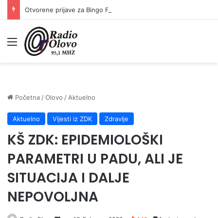
Otvorene prijave za Bingo Festival Fits: Odaberite outfit s omiljenim influencerom i zablistajte na Crvenom tepihu Sarajevo Film Festivala
Meni
Početna
/
Olovo
/
Aktuelno
Aktuelno
Vijesti iz ZDK
Zdravlje
KŠ ZDK: EPIDEMIOLOŠKI
PARAMETRI U PADU, ALI JE
SITUACIJA I DALJE
NEPOVOLJNA