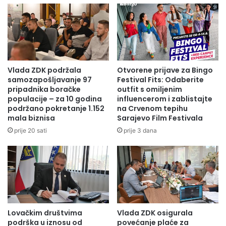
Vlada ZDK podržala
Otvorene prijave za Bingo
samozapošljavanje 97
Festival Fits: Odaberite
pripadnika boračke
outfit s omiljenim
populacije – za 10 godina
influencerom i zablistajte
podržano pokretanje 1.152
na Crvenom tepihu
mala biznisa
Sarajevo Film Festivala
prije 20 sati
prije 3 dana
Lovačkim društvima
Vlada ZDK osigurala
podrška u iznosu od
povećanje plaće za