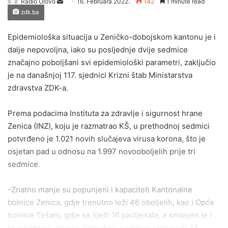
Send
Radio Olovo
16. Februara 2022.
142
1 minute read
zdk.ba
an
email
Epidemiološka situacija u Zeničko-dobojskom kantonu je i
dalje nepovoljna, iako su posljednje dvije sedmice
značajno poboljšani svi epidemiološki parametri, zaključio
je na današnjoj 117. sjednici Krizni štab Ministarstva
zdravstva ZDK-a.
Prema podacima Instituta za zdravlje i sigurnost hrane
Zenica (INZ), koju je razmatrao KŠ, u prethodnoj sedmici
potvrđeno je 1.021 novih slučajeva virusa korona, što je
osjetan pad u odnosu na 1.997 novooboljelih prije tri
sedmice.
-Znatno manje su popunjeni i kapaciteti Kantonalne
bolnice Zenica, gdje trenutno leži 46 oboljelih, kao i Opće
bolnice Tešanj, gdje se liječi 16 pacijenata, a smanjen je i
broj smrtnih ishoda. Prije dvije sedmice smo imali 45