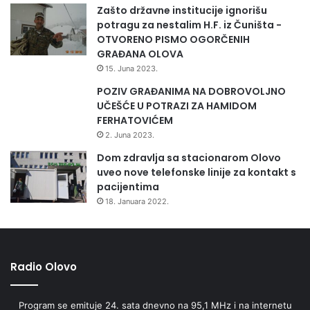
Zašto državne institucije ignorišu
potragu za nestalim H.F. iz Čuništa -
OTVORENO PISMO OGORČENIH
GRAĐANA OLOVA
15. Juna 2023.
POZIV GRAĐANIMA NA DOBROVOLJNO
UČEŠĆE U POTRAZI ZA HAMIDOM
FERHATOVIĆEM
2. Juna 2023.
Dom zdravlja sa stacionarom Olovo
uveo nove telefonske linije za kontakt s
pacijentima
18. Januara 2022.
Radio Olovo
Program se emituje 24. sata dnevno na 95,1 MHz i na internetu