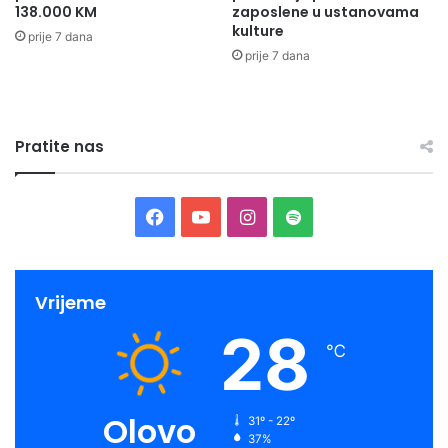
138.000 KM
zaposlene u ustanovama
kulture
prije 7 dana
prije 7 dana
Pratite nas
Facebook
YouTube
Instagram
Spotify
Vrijeme
28
℃
Olovo
31º - 22º
37%