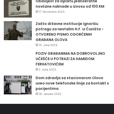
Obavijest za isplatu jednokratne
novčane naknade u iznosu od 100 KM
17. Novembra 2023.
Zašto državne institucije ignorišu
potragu za nestalim H.F. iz Čuništa -
OTVORENO PISMO OGORČENIH
GRAĐANA OLOVA
15. Juna 2023.
POZIV GRAĐANIMA NA DOBROVOLJNO
UČEŠĆE U POTRAZI ZA HAMIDOM
FERHATOVIĆEM
2. Juna 2023.
Dom zdravlja sa stacionarom Olovo
uveo nove telefonske linije za kontakt s
YOUTUBE LINK:
pacijentima
18. Januara 2022.