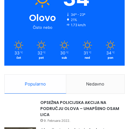
Olovo
34º - 23º
21%
1.73 km/h
Čisto nebo
33
32
30
31
34
℃
℃
℃
℃
℃
čet
pet
sub
ned
pon
Popularno
Nedavno
OPSEŽNA POLICIJSKA AKCIJA NA
PODRUČJU OLOVA – UHAPŠENO OSAM
LICA
9. Februara 2022.