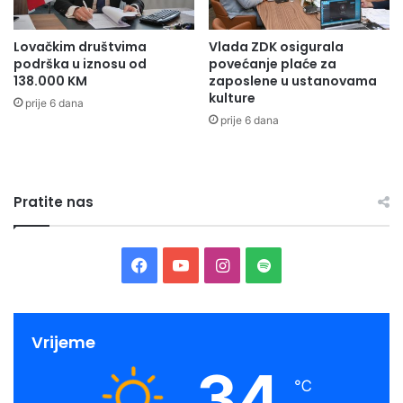
Lovačkim društvima
Vlada ZDK osigurala
podrška u iznosu od
povećanje plaće za
138.000 KM
zaposlene u ustanovama
kulture
prije 6 dana
prije 6 dana
Pratite nas
Facebook
YouTube
Instagram
Spotify
Vrijeme
34
℃