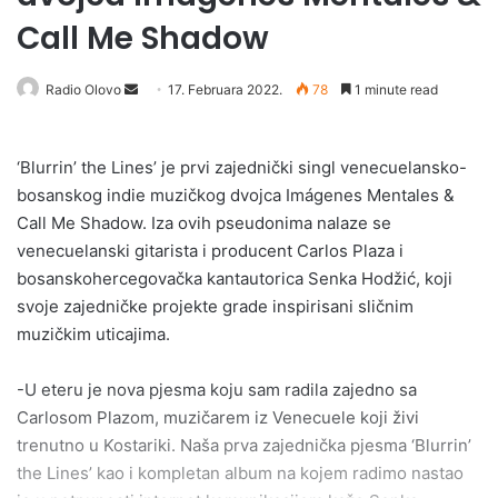
Call Me Shadow
Send
Radio Olovo
17. Februara 2022.
78
1 minute read
an
email
‘Blurrin’ the Lines’ je prvi zajednički singl venecuelansko-
bosanskog indie muzičkog dvojca Imágenes Mentales &
Call Me Shadow. Iza ovih pseudonima nalaze se
venecuelanski gitarista i producent Carlos Plaza i
bosanskohercegovačka kantautorica Senka Hodžić, koji
svoje zajedničke projekte grade inspirisani sličnim
muzičkim uticajima.
-U eteru je nova pjesma koju sam radila zajedno sa
Carlosom Plazom, muzičarem iz Venecuele koji živi
trenutno u Kostariki. Naša prva zajednička pjesma ‘Blurrin’
the Lines’ kao i kompletan album na kojem radimo nastao