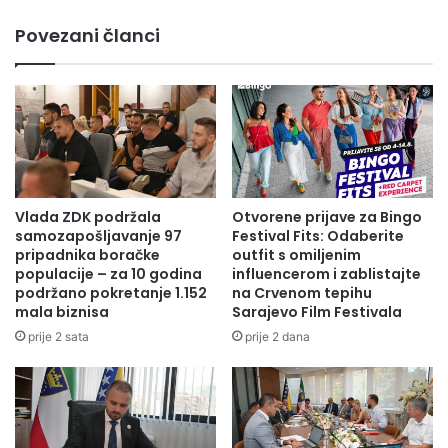
Povezani članci
LINK ZA OSTALE STREAMING SERVISE:
Vlada ZDK podržala
Otvorene prijave za Bingo
samozapošljavanje 97
Festival Fits: Odaberite
pripadnika boračke
outfit s omiljenim
populacije – za 10 godina
influencerom i zablistajte
podržano pokretanje 1.152
na Crvenom tepihu
mala biznisa
Sarajevo Film Festivala
prije 2 sata
prije 2 dana