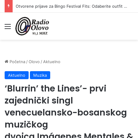
Otvorene prijave za Bingo Festival Fits: Odaberite outfit s omiljenim influencerom i zablistajte na Crvenom tepihu Sarajevo Film Festivala
Meni
Početna
/
Olovo
/
Aktuelno
Aktuelno
Muzika
‘Blurrin’ the Lines’- prvi
zajednički singl
venecuelansko-bosanskog
muzičkog
dvojca Imágenes Mentales &