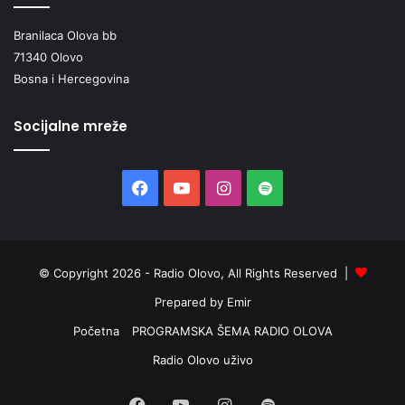
Facebook
https://www.facebook.com/callmeshadowmusic
Branilaca Olova bb
71340 Olovo
Instagram
https://www.instagram.com/callmeshadowmusi
Bosna i Hercegovina
c/
Socijalne mreže
Radio Olovo/A.M
Facebook
YouTube
Instagram
Spotify
© Copyright 2026 - Radio Olovo, All Rights Reserved |
Prepared by Emir
Početna
PROGRAMSKA ŠEMA RADIO OLOVA
Radio Olovo uživo
Facebook
YouTube
Instagram
Spotify