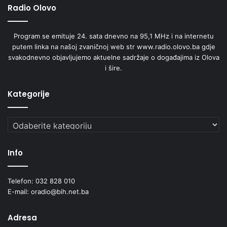
Radio Olovo
Program se emituje 24. sata dnevno na 95,1 MHz i na internetu
putem linka na našoj zvaničnoj web str www.radio.olovo.ba gdje
svakodnevno objavljujemo aktuelne sadržaje o događajima iz Olova
i šire.
Kategorije
Kategorije
IMÁGENES MENTALES
Info
Facebook
https://www.facebook.com/imagenesmentalesmusica
Telefon: 032 828 010
E-mail: oradio@bih.net.ba
Instagram
https://www.instagram.com/imagenesmentales/
Adresa
CALL ME SHADOW