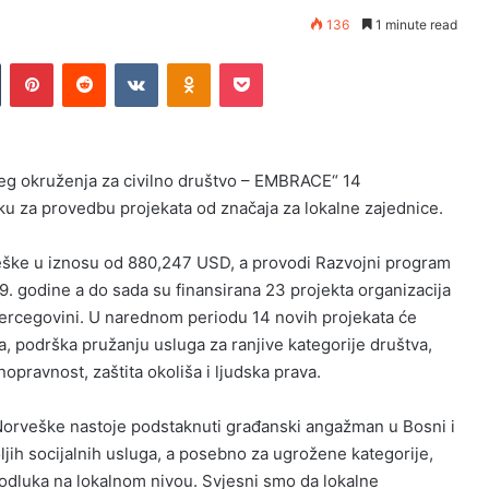
136
1 minute read
n
Tumblr
Pinterest
Reddit
VKontakte
Odnoklassniki
Pocket
ijeg okruženja za civilno društvo – EMBRACE“ 14
ku za provedbu projekata od značaja za lokalne zajednice.
eške u iznosu od 880,247 USD, a provodi Razvojni program
9. godine a do sada su finansirana 23 projekta organizacija
 Hercegovini. U narednom periodu 14 novih projekata će
zija, podrška pružanju usluga za ranjive kategorije društva,
opravnost, zaštita okoliša i ljudska prava.
orveške nastoje podstaknuti građanski angažman u Bosni i
ljih socijalnih usluga, a posebno za ugrožene kategorije,
 odluka na lokalnom nivou. Svjesni smo da lokalne