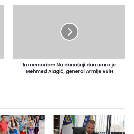
In
memoriam:Na
današnji
dan
umro
je
Mehmed
Alagić,
general
In memoriam:Na današnji dan umro je
Armije
RBiH
Mehmed Alagić, general Armije RBiH