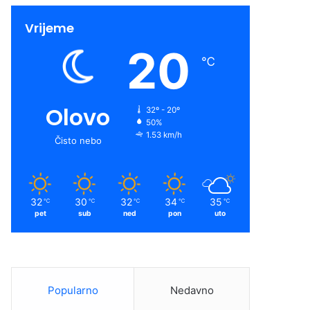
Vrijeme
20
℃
Olovo
32º - 20º
50%
1.53 km/h
Čisto nebo
32
30
32
34
35
℃
℃
℃
℃
℃
pet
sub
ned
pon
uto
Popularno
Nedavno