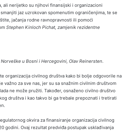
li nerijetko su njihovi finansijski i organizacioni
e smanjiti jaz uzrokovan spomenutim ograničenjima, te se
aštite, jačanja rodne ravnopravnosti ili pomoći
kom
Stephen Kinloch Pichat, zamjenik rezidentne
 Norveške u Bosni i Hercegovini, Olav Reinersten
.
 organizacija civilnog društva kako bi bolje odgovorile na
je važno za sve nas, jer su sa snažnim civilnim društvom
lada ne može pružiti. Također, osnaženo civilno društvo
društva i kao takvo bi ga trebale prepoznati i tretirati
en.
regulatornog okvira za finansiranje organizacija civilnog
20 godini. Ovaj rezultat predviđa postupak usklađivanja