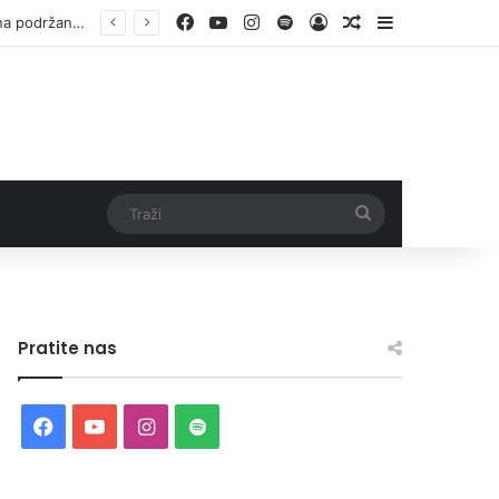
Facebook
YouTube
Instagram
Spotify
Log In
Random Article
Sidebar
Vlada ZDK podržala samozapošljavanje 97 pripadnika boračke populacije – za 10 godina podržano pokretanje 1.152 mala biznisa
Traži
Pratite nas
Facebook
YouTube
Instagram
Spotify