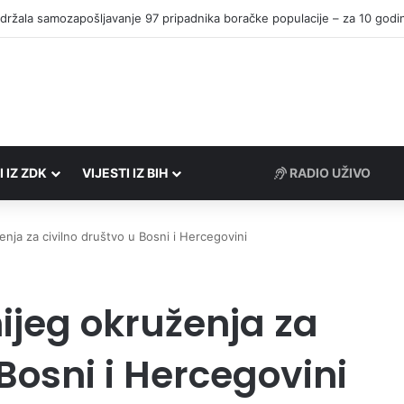
I IZ ZDK
VIJESTI IZ BIH
RADIO UŽIVO
enja za civilno društvo u Bosni i Hercegovini
ijeg okruženja za
 Bosni i Hercegovini