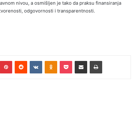
ržavnom nivou, a osmišljen je tako da praksu finansiranja
tvorenosti, odgovornosti i transparentnosti.
umblr
Pinterest
Reddit
VKontakte
Odnoklassniki
Pocket
Podijeli putem Emaila
Print