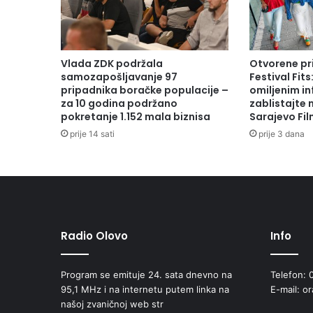
Vlada ZDK podržala
Otvorene pr
samozapošljavanje 97
Festival Fits
pripadnika boračke populacije –
omiljenim in
za 10 godina podržano
zablistajte
pokretanje 1.152 mala biznisa
Sarajevo Fil
prije 14 sati
prije 3 dana
Radio Olovo
Info
Program se emituje 24. sata dnevno na
Telefon: 
95,1 MHz i na internetu putem linka na
E-mail: o
našoj zvaničnoj web str