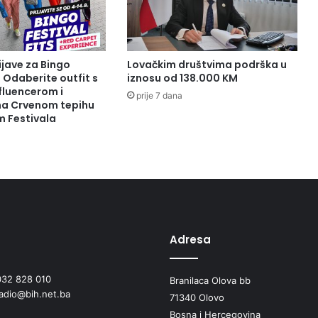
ijave za Bingo
Lovačkim društvima podrška u
: Odaberite outfit s
iznosu od 138.000 KM
fluencerom i
prije 7 dana
 na Crvenom tepihu
m Festivala
Adresa
032 828 010
Branilaca Olova bb
radio@bih.net.ba
71340 Olovo
Bosna i Hercegovina