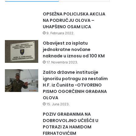
OPSEŽNA POLICIJSKA AKCIJA
NA PODRUČJU OLOVA –
UHAPŠENO OSAM LICA
9. Februara 2022.
Obavijest za isplatu
jednokratne novčane
naknade u iznosu od 100 KM
17. Novembra 2023.
Zašto državne institucije
ignorišu potragu za nestalim
H.F. iz Čuništa -OTVORENO
PISMO OGORČENIH GRAĐANA
OLOVA
15. Juna 2023.
POZIV GRAĐANIMA NA
DOBROVOLJNO UČEŠĆE U
POTRAZI ZA HAMIDOM
FERHATOVIĆEM