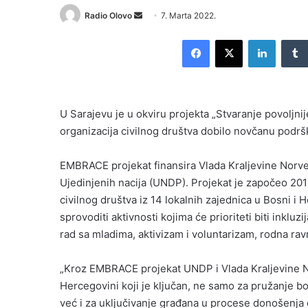
Send
Radio Olovo
7. Marta 2022.
an
Facebook
X
LinkedI
email
U Sarajevu je u okviru projekta „Stvaranje povoljn
organizacija civilnog društva dobilo novčanu podrš
EMBRACE projekat finansira Vlada Kraljevine Norv
Ujedinjenih nacija (UNDP). Projekat je započeo 201
civilnog društva iz 14 lokalnih zajednica u Bosni i
sprovoditi aktivnosti kojima će prioriteti biti inklu
rad sa mladima, aktivizam i voluntarizam, rodna ravn
„Kroz EMBRACE projekat UNDP i Vlada Kraljevine N
Hercegovini koji je ključan, ne samo za pružanje bo
već i za uključivanje građana u procese donošenja