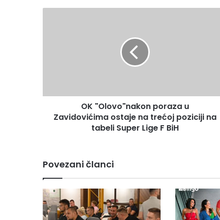
OK
"Olovo"nakon
poraza
u
Zavidovićima
ostaje
na
trećoj
poziciji
OK "Olovo"nakon poraza u
na
tabeli
Zavidovićima ostaje na trećoj poziciji na
Super
tabeli Super Lige F BiH
Lige
F
BiH
Povezani članci