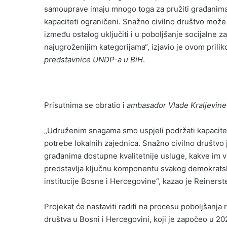
samouprave imaju mnogo toga za pružiti građanima, a
kapaciteti ograničeni. Snažno civilno društvo mož
između ostalog uključiti i u poboljšanje socijalne z
najugroženijim kategorijama“, izjavio je ovom prili
predstavnice UNDP-a u BiH
.
Prisutnima se obratio i
ambasador Vlade Kraljevine
„Udruženim snagama smo uspjeli podržati kapacitete
potrebe lokalnih zajednica. Snažno civilno društvo 
građanima dostupne kvalitetnije usluge, kakve im v
predstavlja ključnu komponentu svakog demokratskog 
institucije Bosne i Hercegovine“, kazao je Reinerst
Projekat će nastaviti raditi na procesu poboljšanja 
društva u Bosni i Hercegovini, koji je započeo u 20