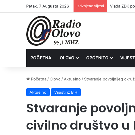
Petak, 7 Augusta 2026
Izdvojene vijesti
POČETNA
OLOVO
OPĆENITO
VIJEST
Početna
/
Olovo
/
Aktuelno
/
Stvaranje povoljnijeg okruž
Aktuelno
Vijesti iz BiH
Stvaranje povoljn
civilno društvo u