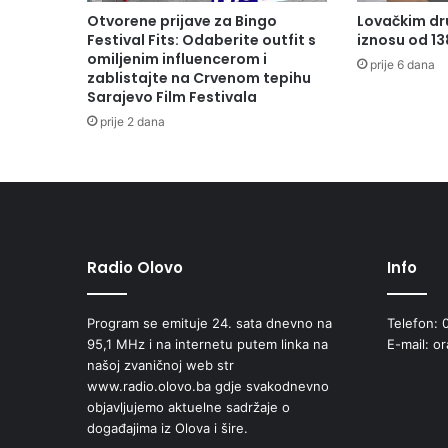
Otvorene prijave za Bingo
Lovačkim dr
Festival Fits: Odaberite outfit s
iznosu od 1
omiljenim influencerom i
prije 6 dana
zablistajte na Crvenom tepihu
Sarajevo Film Festivala
prije 2 dana
Radio Olovo
Info
Program se emituje 24. sata dnevno na
Telefon: 
95,1 MHz i na internetu putem linka na
E-mail: o
našoj zvaničnoj web str
www.radio.olovo.ba gdje svakodnevno
objavljujemo aktuelne sadržaje o
događajima iz Olova i šire.