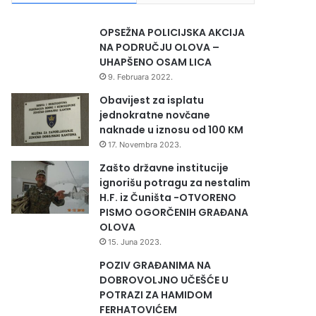
OPSEŽNA POLICIJSKA AKCIJA
NA PODRUČJU OLOVA –
UHAPŠENO OSAM LICA
9. Februara 2022.
Obavijest za isplatu
jednokratne novčane
naknade u iznosu od 100 KM
17. Novembra 2023.
Zašto državne institucije
ignorišu potragu za nestalim
H.F. iz Čuništa -OTVORENO
PISMO OGORČENIH GRAĐANA
OLOVA
15. Juna 2023.
POZIV GRAĐANIMA NA
DOBROVOLJNO UČEŠĆE U
POTRAZI ZA HAMIDOM
FERHATOVIĆEM