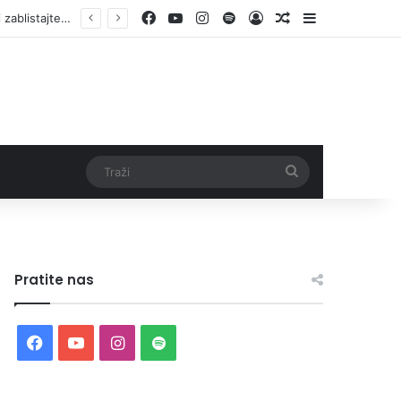
Facebook
YouTube
Instagram
Spotify
Log In
Random Article
Sidebar
Traži
Pratite nas
Facebook
YouTube
Instagram
Spotify