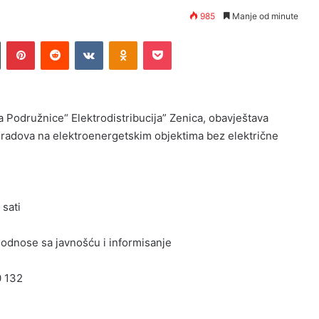
985
Manje od minute
n
Tumblr
Pinterest
Reddit
VKontakte
Odnoklassniki
Pocket
 Podružnice“ Elektrodistribucija” Zenica, obavještava
 radova na elektroenergetskim objektima bez električne
 sati
a odnose sa javnošću i informisanje
0 132