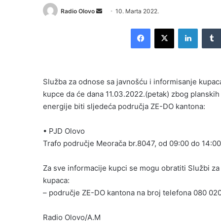
Send
Radio Olovo
10. Marta 2022.
an
Facebook
X
LinkedI
email
Služba za odnose sa javnošću i informisanje kupaca
kupce da će dana 11.03.2022.(petak) zbog planskih
energije biti sljedeća područja ZE-DO kantona:
• PJD Olovo
Trafo područje Meorača br.8047, od 09:00 do 14:00
Za sve informacije kupci se mogu obratiti Službi z
kupaca:
– područje ZE-DO kantona na broj telefona 080 02
Radio Olovo/A.M