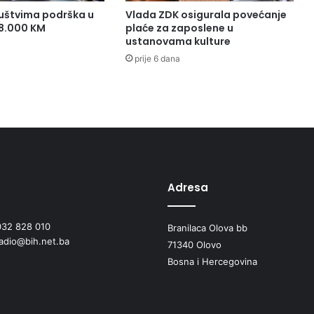
uštvima podrška u
Vlada ZDK osigurala povećanje
38.000 KM
plaće za zaposlene u
ustanovama kulture
prije 6 dana
Adresa
032 828 010
Branilaca Olova bb
radio@bih.net.ba
71340 Olovo
Bosna i Hercegovina