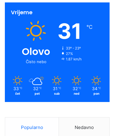
Vrijeme
31
℃
Olovo
33º - 23º
27%
1.87 km/h
Čisto nebo
33
32
31
32
34
℃
℃
℃
℃
℃
čet
pet
sub
ned
pon
Popularno
Nedavno