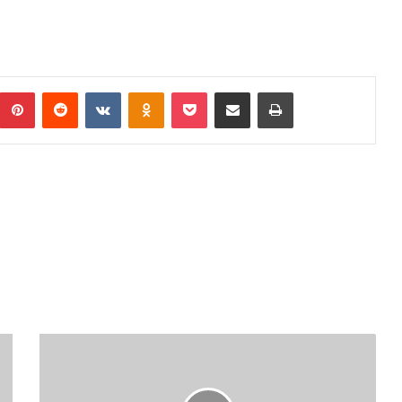
umblr
Pinterest
Reddit
VKontakte
Odnoklassniki
Pocket
Podijeli putem Emaila
Print
JAVNI
POZIVI
ZA
SUFINANSIRANJE