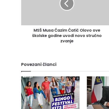
Olovo
ove
školske
godine
uvodi
MSŠ Musa Ćazim Ćatić Olovo ove
novo
stručno
školske godine uvodi novo stručno
zvanje
zvanje
Povezani članci