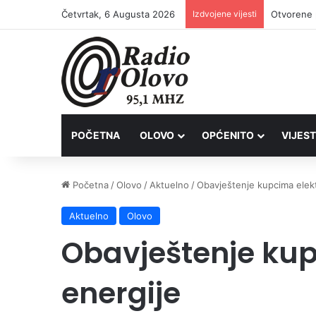
Četvrtak, 6 Augusta 2026
Izdvojene vijesti
Lovačkim 
POČETNA
OLOVO
OPĆENITO
VIJEST
Početna
/
Olovo
/
Aktuelno
/
Obavještenje kupcima elekt
Aktuelno
Olovo
Obavještenje kup
energije