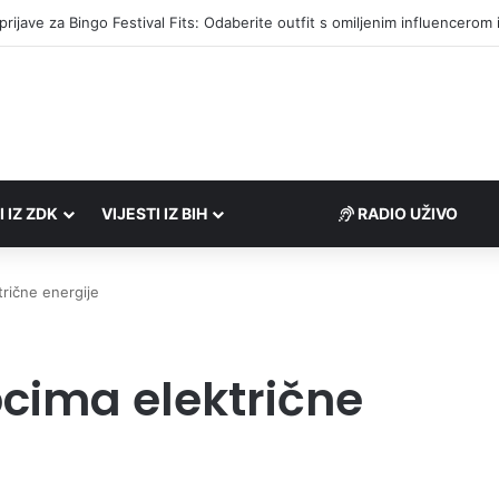
društvima podrška u iznosu od 138.000 KM
I IZ ZDK
VIJESTI IZ BIH
RADIO UŽIVO
rične energije
cima električne