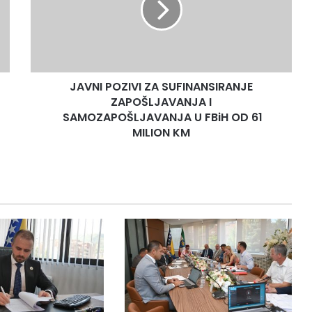
ZAPOŠLJAVANJA
I
SAMOZAPOŠLJAVANJA
U
FBiH
JAVNI POZIVI ZA SUFINANSIRANJE
OD
61
ZAPOŠLJAVANJA I
MILION
SAMOZAPOŠLJAVANJA U FBiH OD 61
KM
MILION KM