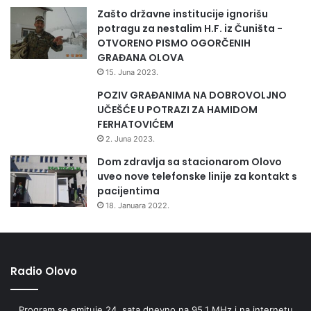
Zašto državne institucije ignorišu
potragu za nestalim H.F. iz Čuništa -
OTVORENO PISMO OGORČENIH
GRAĐANA OLOVA
15. Juna 2023.
POZIV GRAĐANIMA NA DOBROVOLJNO
UČEŠĆE U POTRAZI ZA HAMIDOM
FERHATOVIĆEM
2. Juna 2023.
Dom zdravlja sa stacionarom Olovo
uveo nove telefonske linije za kontakt s
pacijentima
18. Januara 2022.
Radio Olovo
Program se emituje 24. sata dnevno na 95,1 MHz i na internetu