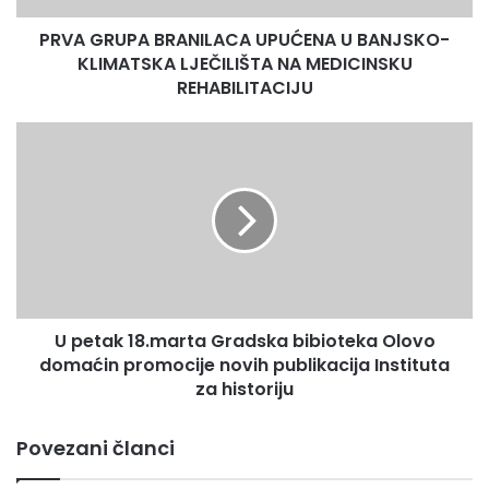
NA
-Dužina lijevog i dužina desnog paraoška,
PRVA GRUPA BRANILACA UPUĆENA U BANJSKO-
MEDICINSKU
REHABILITACIJU
KLIMATSKA LJEČILIŠTA NA MEDICINSKU
-Težina rogovlja
REHABILITACIJU
U
-Zapremina rogovalja
petak
18.marta
-Raspon rogovlja
Gradska
bibioteka
Trofeju se potom dodaju ili oduzimaju bodovi po osnovu:
Olovo
domaćin
promocije
– Boje
novih
U petak 18.marta Gradska bibioteka Olovo
publikacija
– Ikričavost
Instituta
domaćin promocije novih publikacija Instituta
za
za historiju
historiju
– Vijenac ruže
Povezani članci
– Šiljci parožaka