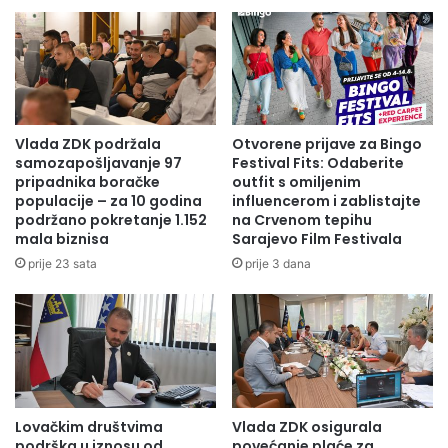
Zbir dobijenih poena poredi se sa kriterijumom za
međunarodnu izložbu trofeja te se tako dobijaju slijedeće
medalje:
Zlatna – preko 130,00 poena
Vlada ZDK podržala
Otvorene prijave za Bingo
Sreberena od 115,00 do 129,99 poena i
samozapošljavanje 97
Festival Fits: Odaberite
pripadnika boračke
outfit s omiljenim
Bronzana 105 do 114,99 poena )
populacije – za 10 godina
influencerom i zablistajte
podržano pokretanje 1.152
na Crvenom tepihu
mala biznisa
Sarajevo Film Festivala
Kada su kljove kod Vepra (
Sus scrofa
L.) u pitanju mjere se:
prije 23 sata
prije 3 dana
– Dužina sjekača
– Širina sjekača
– Obim brusača
Lovačkim društvima
Vlada ZDK osigurala
podrška u iznosu od
povećanje plaće za