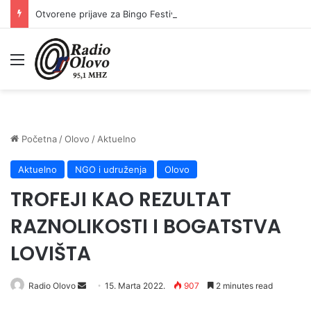
Otvorene prijave za Bingo Festival Fits: Odaberite outfit s omiljenim influencerom i zablistajte na Crvenom tepihu Sarajevo Film Festivala
Meni
Početna
/
Olovo
/
Aktuelno
Aktuelno
NGO i udruženja
Olovo
TROFEJI KAO REZULTAT
RAZNOLIKOSTI I BOGATSTVA
LOVIŠTA
Send
Radio Olovo
15. Marta 2022.
907
2 minutes read
an