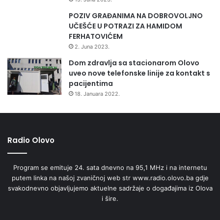
POZIV GRAĐANIMA NA DOBROVOLJNO
UČEŠĆE U POTRAZI ZA HAMIDOM
FERHATOVIĆEM
2. Juna 2023.
Dom zdravlja sa stacionarom Olovo
uveo nove telefonske linije za kontakt s
pacijentima
18. Januara 2022.
Radio Olovo
Program se emituje 24. sata dnevno na 95,1 MHz i na internetu
putem linka na našoj zvaničnoj web str www.radio.olovo.ba gdje
svakodnevno objavljujemo aktuelne sadržaje o događajima iz Olova
i šire.