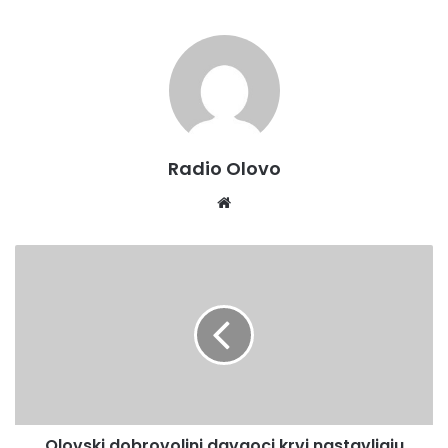
Radio Olovo
Website
Olovski
dobrovoljni
davaoci
krvi
nastavljaju
humanu
misiju
Olovski dobrovoljni davaoci krvi nastavljaju