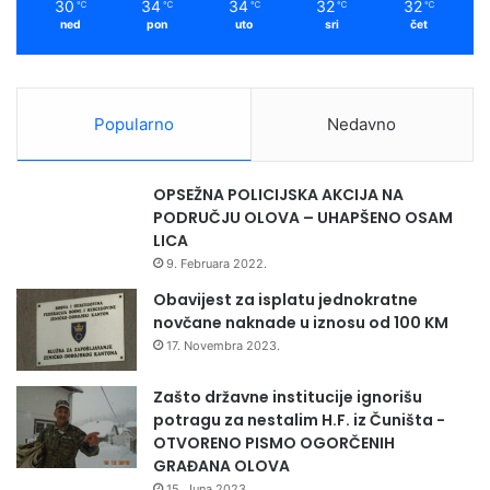
30
34
34
32
32
℃
℃
℃
℃
℃
ned
pon
uto
sri
čet
Popularno
Nedavno
OPSEŽNA POLICIJSKA AKCIJA NA
PODRUČJU OLOVA – UHAPŠENO OSAM
LICA
9. Februara 2022.
Obavijest za isplatu jednokratne
novčane naknade u iznosu od 100 KM
17. Novembra 2023.
Zašto državne institucije ignorišu
potragu za nestalim H.F. iz Čuništa -
OTVORENO PISMO OGORČENIH
GRAĐANA OLOVA
15. Juna 2023.