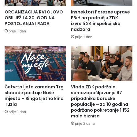
ORGANIZACIJA RVI OLOVO
Inspektori Porezne uprave
OBILJEŽILA 30. GODINA
FBiH na području ZDK
POSTOJANJA I RADA
izvršili 24 inspekcijska
nadzora
prije 1 dan
prije 1 dan
Četvrto ljeto zaredom Trg
Vlada ZDK podržala
slobode postaje Naše
samozapošljavanje 97
mjesto – Bingo Ljetno kino
pripadnika boračke
Tuzla
populacije – za 10 godina
podržano pokretanje 1.152
prije 1 dan
mala biznisa
prije 2 dana