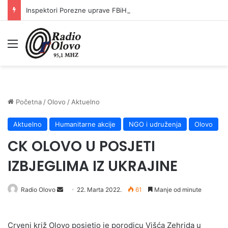
Inspektori Porezne uprave FBiH na području ZDK izvršili 24 inspekcijska nadzora
Meni
Početna
/
Olovo
/
Aktuelno
Aktuelno
Humanitarne akcije
NGO i udruženja
Olovo
CK OLOVO U POSJETI
IZBJEGLIMA IZ UKRAJINE
Send
Radio Olovo
22. Marta 2022.
61
Manje od minute
an
email
Crveni križ Olovo posjetio je porodicu Višća Zehrida u