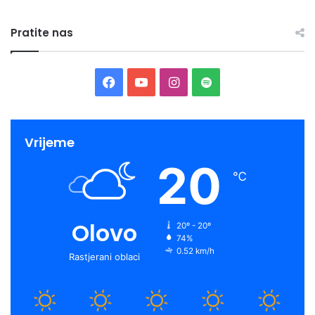
Pratite nas
Facebook
YouTube
Instagram
Spotify
Vrijeme
20
℃
Olovo
20º - 20º
74%
0.52 km/h
Rastjerani oblaci