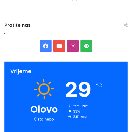
Pratite nas
Facebook
YouTube
Instagram
Spotify
Vrijeme
29
℃
Olovo
29º - 20º
33%
2.91 km/h
Čisto nebo