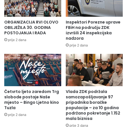
ORGANIZACIJA RVI OLOVO
Inspektori Porezne uprave
OBILJEŽILA 30. GODINA
FBiH na području ZDK
POSTOJANJA I RADA
izvršili 24 inspekcijska
nadzora
prije 2 dana
prije 2 dana
Četvrto ljeto zaredom Trg
Vlada ZDK podržala
slobode postaje Naše
samozapošljavanje 97
mjesto – Bingo Ljetno kino
pripadnika boračke
Tuzla
populacije – za 10 godina
podržano pokretanje 1.152
prije 2 dana
mala biznisa
prije 3 dana