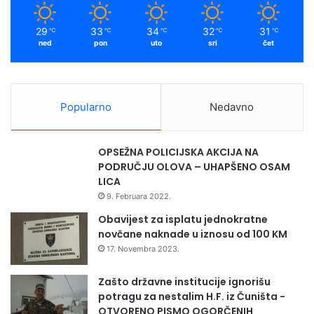
29
33
34
32
31
℃
℃
℃
℃
℃
ned
pon
uto
sri
čet
Popularno
Nedavno
OPSEŽNA POLICIJSKA AKCIJA NA
PODRUČJU OLOVA – UHAPŠENO OSAM
LICA
9. Februara 2022.
Obavijest za isplatu jednokratne
novčane naknade u iznosu od 100 KM
17. Novembra 2023.
Zašto državne institucije ignorišu
potragu za nestalim H.F. iz Čuništa -
OTVORENO PISMO OGORČENIH