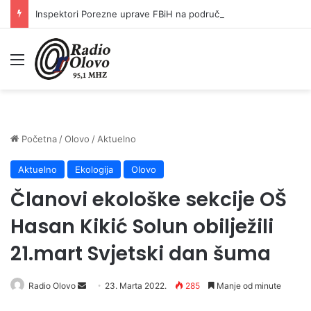
Inspektori Porezne uprave FBiH na području ZDK izvršili 24 inspekcijska nadzora
Meni
Početna
/
Olovo
/
Aktuelno
Aktuelno
Ekologija
Olovo
Članovi ekološke sekcije OŠ
Hasan Kikić Solun obilježili
21.mart Svjetski dan šuma
Send
Radio Olovo
23. Marta 2022.
285
Manje od minute
an