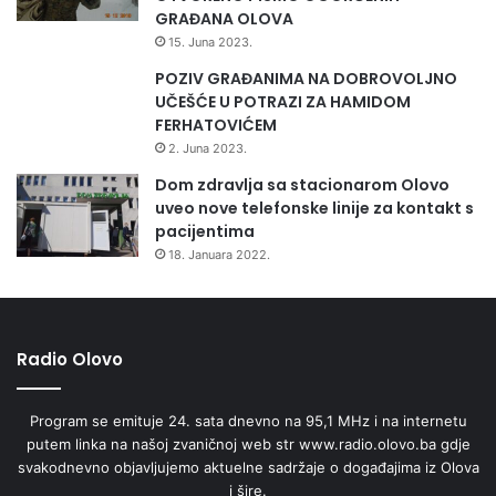
GRAĐANA OLOVA
15. Juna 2023.
POZIV GRAĐANIMA NA DOBROVOLJNO
UČEŠĆE U POTRAZI ZA HAMIDOM
FERHATOVIĆEM
2. Juna 2023.
Dom zdravlja sa stacionarom Olovo
uveo nove telefonske linije za kontakt s
pacijentima
18. Januara 2022.
Radio Olovo
Program se emituje 24. sata dnevno na 95,1 MHz i na internetu
putem linka na našoj zvaničnoj web str www.radio.olovo.ba gdje
svakodnevno objavljujemo aktuelne sadržaje o događajima iz Olova
i šire.