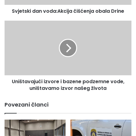
Svjetski dan voda:Akcija čišćenja obala Drine
Uništavajući
izvore
i
bazene
podzemne
vode,
uništavamo
izvor
našeg
Uništavajući izvore i bazene podzemne vode,
života
uništavamo izvor našeg života
Povezani članci