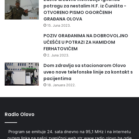
potragu za nestalim H.F. iz Čuništa -
OTVORENO PISMO OGORČENIH
GRAĐANA OLOVA
15. Juna 2023.
POZIV GRAĐANIMA NA DOBROVOLJNO
UČEŠĆE U POTRAZI ZA HAMIDOM
FERHATOVIĆEM
2. Juna 2023.
Dom zdravlja sa stacionarom Olovo
uveo nove telefonske linije za kontakt s
pacijentima
18. Januara 2022.
Radio Olovo
Program se emituje 24. sata dnevno na 95,1 MHz i na internetu
putem linka na našoj zvaničnoj web str www.radio.olovo.ba gdje