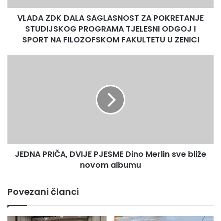
TJELESNI
VLADA ZDK DALA SAGLASNOST ZA POKRETANJE
ODGOJ
I
STUDIJSKOG PROGRAMA TJELESNI ODGOJ I
SPORT
SPORT NA FILOZOFSKOM FAKULTETU U ZENICI
NA
FILOZOFSKOM
JEDNA
FAKULTETU
PRIČA,
U
DVIJE
ZENICI
PJESME
Dino
Merlin
sve
bliže
novom
JEDNA PRIČA, DVIJE PJESME Dino Merlin sve bliže
albumu
novom albumu
Povezani članci