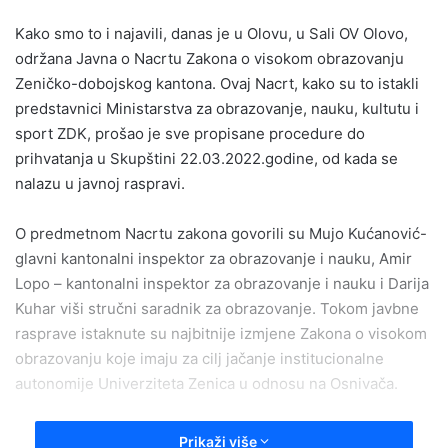
email
Kako smo to i najavili, danas je u Olovu, u Sali OV Olovo,
održana Javna o Nacrtu Zakona o visokom obrazovanju
Zeničko-dobojskog kantona. Ovaj Nacrt, kako su to istakli
predstavnici Ministarstva za obrazovanje, nauku, kultutu i
sport ZDK, prošao je sve propisane procedure do
prihvatanja u Skupštini 22.03.2022.godine, od kada se
nalazu u javnoj raspravi.
O predmetnom Nacrtu zakona govorili su Mujo Kućanović-
glavni kantonalni inspektor za obrazovanje i nauku, Amir
Lopo – kantonalni inspektor za obrazovanje i nauku i Darija
Kuhar viši stručni saradnik za obrazovanje. Tokom javbne
rasprave istaknute su najbitnije izmjene Zakona o visokom
obrazovanju koje imaju za cilj jačanje institucionalne
autonomije Univerziteta Zenica u odnosu na Osnivača.
Izmjenama se tretiraju izbori rektora, rad Senata, uvođenje
Prikaži više