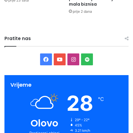
prije 23 sata
mala biznisa
prije 2 dana
Pratite nas
Facebook
YouTube
Instagram
Spotify
Vrijeme
28
℃
Olovo
29º - 22º
45%
3.21 km/h
Rastjerani oblaci