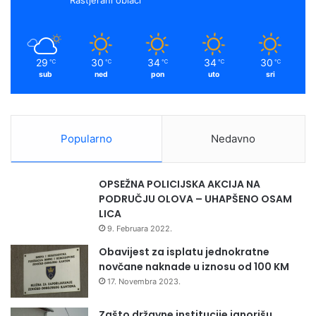
29
30
34
34
30
℃
℃
℃
℃
℃
sub
ned
pon
uto
sri
Popularno
Nedavno
OPSEŽNA POLICIJSKA AKCIJA NA
PODRUČJU OLOVA – UHAPŠENO OSAM
LICA
9. Februara 2022.
Obavijest za isplatu jednokratne
novčane naknade u iznosu od 100 KM
17. Novembra 2023.
Zašto državne institucije ignorišu