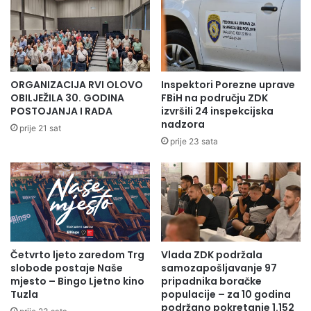
ORGANIZACIJA RVI OLOVO
Inspektori Porezne uprave
OBILJEŽILA 30. GODINA
FBiH na području ZDK
POSTOJANJA I RADA
izvršili 24 inspekcijska
nadzora
prije 21 sat
prije 23 sata
Četvrto ljeto zaredom Trg
Vlada ZDK podržala
slobode postaje Naše
samozapošljavanje 97
mjesto – Bingo Ljetno kino
pripadnika boračke
Tuzla
populacije – za 10 godina
podržano pokretanje 1.152