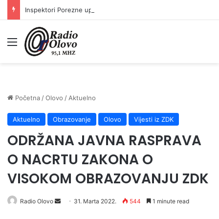
Inspektori Porezne uprave FBiH na području ZDK izvršili 24 inspekcijska nadzora
Meni
Početna
/
Olovo
/
Aktuelno
Aktuelno
Obrazovanje
Olovo
Vijesti iz ZDK
ODRŽANA JAVNA RASPRAVA
O NACRTU ZAKONA O
VISOKOM OBRAZOVANJU ZDK
Send
Radio Olovo
31. Marta 2022.
544
1 minute read
an