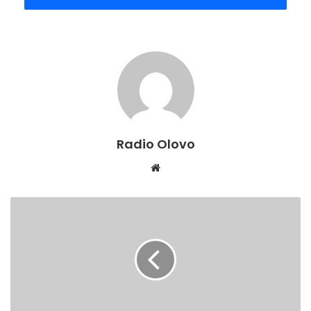
novih studijskih programa, redukcija funkcija, način izbora
u akademska zvanja, uvođenje elktronskog indeksa itd..
Ovaj Nacrt zakona usklađen je sa Okvirnim zakonom o
visokom obrazovanju u Bosni i Hercegovini i može se
pogledati na web stranici Zeničko-dobojskog kantona
(
www.zdk.ba
)
Radio Olovo
Website
VLADA
ZDK
DALA
SAGLASNOST
ZA
POKRETANJE
STUDIJSKOG
PROGRAMA