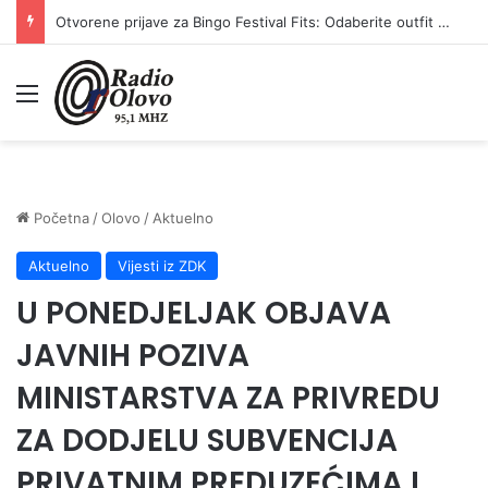
Otvorene prijave za Bingo Festival Fits: Odaberite outfit s omiljenim influencerom i zablistajte na Crvenom tepihu Sarajevo Film Festivala
Meni
Početna
/
Olovo
/
Aktuelno
Aktuelno
Vijesti iz ZDK
U PONEDJELJAK OBJAVA
JAVNIH POZIVA
MINISTARSTVA ZA PRIVREDU
ZA DODJELU SUBVENCIJA
PRIVATNIM PREDUZEĆIMA I