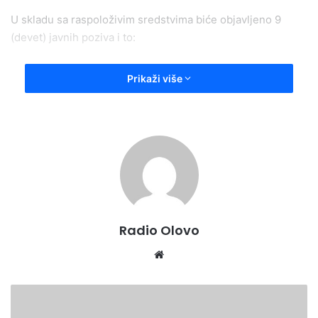
U skladu sa raspoloživim sredstvima biće objavljeno 9
(devet) javnih poziva i to:
Javni poziv za odabir korisnika „Programa podrške
Prikaži više
razvoju konkurentnosti privrede (investiranje u
opremu, obuke radne snage, promocija i sajmovi,
standardi ikontrola kvalitete, patenti)“ za 2022.
godinu;
2. Javni poziv za prikupljanje zahtjeva za
odobravanje i dodjelu finansijskih sredstava
namjenjenih subvencioniranju investicija kod obrta i
obavljanje djelatnosti prema Uredbi o zaštiti
Radio Olovo
tradicionalnih i starih zanata;
Website
Javni poziv za prikupljanje zahtjeva za odobravanje i
dodjelu finansijskih sredstava namjenjenih za
TRANSFER
subvencioniranje (regresiranje) kamata po kreditima
ZA