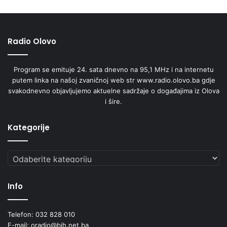
Radio Olovo
Program se emituje 24. sata dnevno na 95,1 MHz i na internetu
putem linka na našoj zvaničnoj web str www.radio.olovo.ba gdje
svakodnevno objavljujemo aktuelne sadržaje o događajima iz Olova
i šire.
Kategorije
Kategorije
Info
Telefon: 032 828 010
E-mail: oradio@bih.net.ba