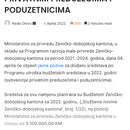
PODUZETNICIMA
Send
Radio Olovo
1. Aprila 2022.
200
2 minutes read
an
email
Ministarstvo za privredu Zeničko-dobojskog kantona, u
skladu sa Programom razvoja male privrede Zeničko-
dobojskog kantona za period 2021.-2024. godina, dana 04.
aprila će objavit
javne pozive
za dodjelu sredstava po
Programu utroška budžetskih sredstava u 2022. godini
(subvencije privatnim preduzećima i poduzetnicima).
Sredstva za ovu namjenu planirana su Budžetom Zeničko-
dobojskog kantona za 2022. godinu, („Službene novine
Zeničko-dobojskog kantona“, broj: 1/22), na poziciji
Ministarstva za privredu Zeničko-dobojskog kantona u
iznosu od
3.100.000,00 KM
.