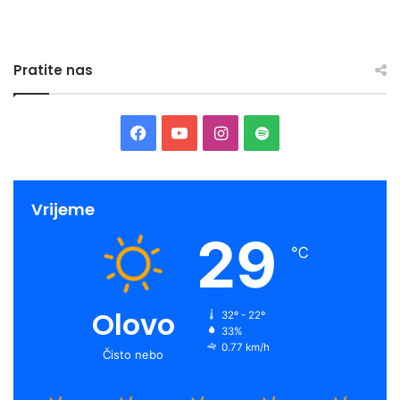
Pratite nas
Facebook
YouTube
Instagram
Spotify
Vrijeme
29
℃
Olovo
32º - 22º
33%
0.77 km/h
Čisto nebo