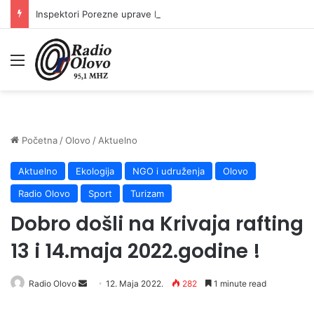
Inspektori Porezne uprave FBiH na području ZDK izvršili 24 inspekcijska nadzora
Meni
Početna
/
Olovo
/
Aktuelno
Aktuelno
Ekologija
NGO i udruženja
Olovo
Radio Olovo
Sport
Turizam
Dobro došli na Krivaja rafting
13 i 14.maja 2022.godine !
Send
Radio Olovo
12. Maja 2022.
282
1 minute read
an