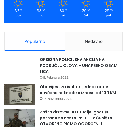
32
33
30
29
29
℃
℃
℃
℃
℃
pon
uto
sri
čet
pet
Popularno
Nedavno
OPSEŽNA POLICIJSKA AKCIJA NA
PODRUČJU OLOVA – UHAPŠENO OSAM
LICA
9. Februara 2022.
Obavijest za isplatu jednokratne
novčane naknade u iznosu od 100 KM
17. Novembra 2023.
Zašto državne institucije ignorišu
potragu za nestalim H.F. iz Čuništa -
OTVORENO PISMO OGORČENIH