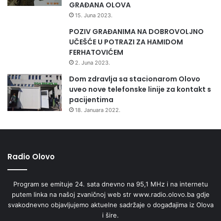
GRAĐANA OLOVA
15. Juna 2023.
POZIV GRAĐANIMA NA DOBROVOLJNO
UČEŠĆE U POTRAZI ZA HAMIDOM
FERHATOVIĆEM
2. Juna 2023.
Dom zdravlja sa stacionarom Olovo
uveo nove telefonske linije za kontakt s
pacijentima
18. Januara 2022.
Radio Olovo
Program se emituje 24. sata dnevno na 95,1 MHz i na internetu
putem linka na našoj zvaničnoj web str www.radio.olovo.ba gdje
svakodnevno objavljujemo aktuelne sadržaje o događajima iz Olova
i šire.