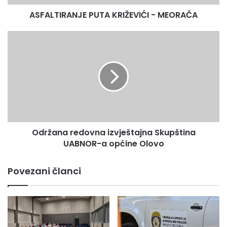
ASFALTIRANJE PUTA KRIŽEVIĆI - MEORAČA
Održana
redovna
izvještajna
Skupština
UABNOR-
a
općine
Olovo
Održana redovna izvještajna Skupština
UABNOR-a općine Olovo
Povezani članci