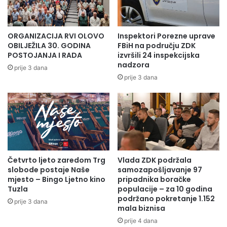
ORGANIZACIJA RVI OLOVO
Inspektori Porezne uprave
OBILJEŽILA 30. GODINA
FBiH na području ZDK
POSTOJANJA I RADA
izvršili 24 inspekcijska
nadzora
prije 3 dana
prije 3 dana
Četvrto ljeto zaredom Trg
Vlada ZDK podržala
slobode postaje Naše
samozapošljavanje 97
mjesto – Bingo Ljetno kino
pripadnika boračke
Tuzla
populacije – za 10 godina
podržano pokretanje 1.152
prije 3 dana
mala biznisa
prije 4 dana