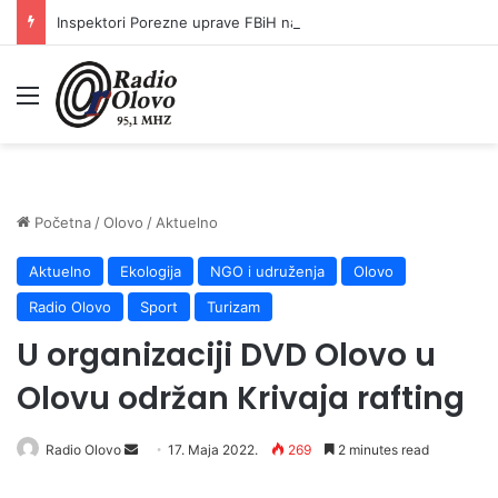
Inspektori Porezne uprave FBiH na području ZDK izvršili 24 inspekcijska nadzora
Meni
Početna
/
Olovo
/
Aktuelno
Aktuelno
Ekologija
NGO i udruženja
Olovo
Radio Olovo
Sport
Turizam
U organizaciji DVD Olovo u
Olovu održan Krivaja rafting
Send
Radio Olovo
17. Maja 2022.
269
2 minutes read
an