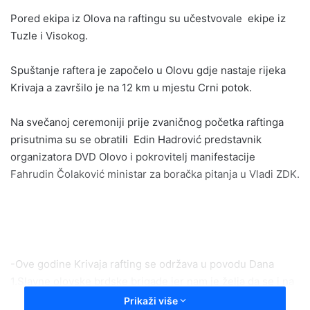
email
Pored ekipa iz Olova na raftingu su učestvovale ekipe iz
Tuzle i Visokog.
Spuštanje raftera je započelo u Olovu gdje nastaje rijeka
Krivaja a završilo je na 12 km u mjestu Crni potok.
Na svečanoj ceremoniji prije zvaničnog početka raftinga
prisutnima su se obratili Edin Hadrović predstavnik
organizatora DVD Olovo i pokrovitelj manifestacije
Fahrudin Čolaković ministar za boračka pitanja u Vladi ZDK.
-Ove godine Krivaja rafting se održava u povodu Dana
1.Slavne olovske brdske brigade jer nam je želja da se i na
ovaj način kroz sport i promociju turističke ponude Olova
Prikaži više