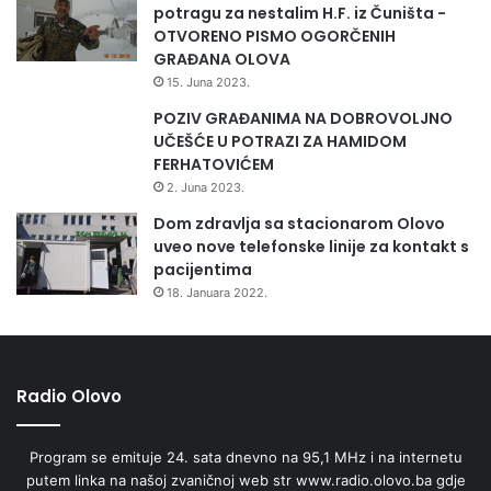
potragu za nestalim H.F. iz Čuništa -
OTVORENO PISMO OGORČENIH
GRAĐANA OLOVA
15. Juna 2023.
POZIV GRAĐANIMA NA DOBROVOLJNO
UČEŠĆE U POTRAZI ZA HAMIDOM
FERHATOVIĆEM
2. Juna 2023.
Dom zdravlja sa stacionarom Olovo
uveo nove telefonske linije za kontakt s
pacijentima
18. Januara 2022.
Svim učesnicima , sponzorima kao i ostalima koji su na bilo
koji način podržali ovu manifestaciju organizatori su uručili
Radio Olovo
zahvalnice te po povratku u kamp na Banji u Olovu priredili
ručak i druženje.
Program se emituje 24. sata dnevno na 95,1 MHz i na internetu
putem linka na našoj zvaničnoj web str www.radio.olovo.ba gdje
Pokrovitelj manifestacije je bila Općina Olovo i Općinski