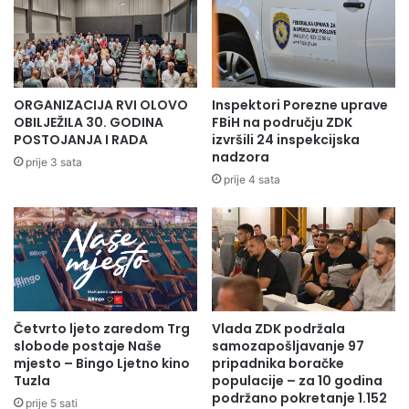
ORGANIZACIJA RVI OLOVO
Inspektori Porezne uprave
OBILJEŽILA 30. GODINA
FBiH na području ZDK
POSTOJANJA I RADA
izvršili 24 inspekcijska
nadzora
prije 3 sata
prije 4 sata
Četvrto ljeto zaredom Trg
Vlada ZDK podržala
slobode postaje Naše
samozapošljavanje 97
Muris Bulić predsjednik rafting kluba “Tuzlak”postoji od
mjesto – Bingo Ljetno kino
pripadnika boračke
2020.godine I radi na ekološkim projektima i očuvanju
Tuzla
populacije – za 10 godina
voda.
podržano pokretanje 1.152
prije 5 sati