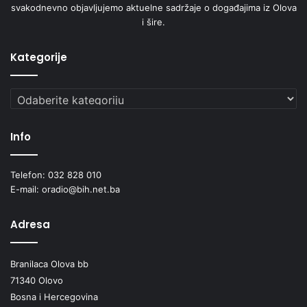
svakodnevno objavljujemo aktuelne sadržaje o događajima iz Olova
načelnik Đemal Memagić,Ministarstvo za boračka pitanja
i šire.
ZDK i brojni drugi sponzori.
Kategorije
Kategorije
Info
Telefon: 032 828 010
E-mail: oradio@bih.net.ba
Adresa
Branilaca Olova bb
71340 Olovo
Bosna i Hercegovina