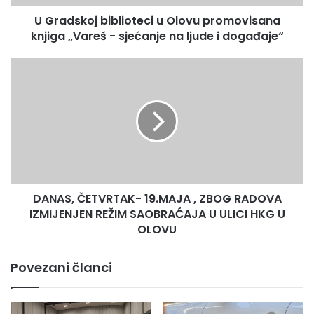
-
U Gradskoj biblioteci u Olovu promovisana
sjećanje
na
knjiga „Vareš - sjećanje na ljude i događaje“
ljude
i
DANAS,
događaje“
ČETVRTAK-
19.MAJA
,
ZBOG
RADOVA
IZMIJENJEN
REŽIM
SAOBRAĆAJA
DANAS, ČETVRTAK- 19.MAJA , ZBOG RADOVA
U
ULICI
IZMIJENJEN REŽIM SAOBRAĆAJA U ULICI HKG U
HKG
OLOVU
U
OLOVU
Povezani članci