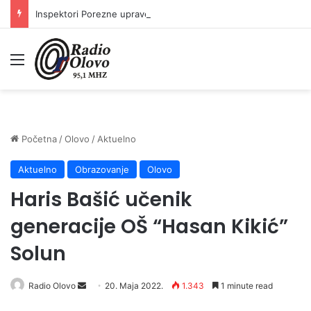
Inspektori Porezne uprave FBiH na području ZDK izvršili 24 inspekcijska nadzora
Meni
Početna
/
Olovo
/
Aktuelno
Aktuelno
Obrazovanje
Olovo
Haris Bašić učenik
generacije OŠ “Hasan Kikić”
Solun
Send
Radio Olovo
20. Maja 2022.
1.343
1 minute read
an