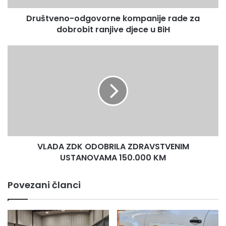
u
Društveno-odgovorne kompanije rade za
BiH
dobrobit ranjive djece u BiH
VLADA
ZDK
ODOBRILA
ZDRAVSTVENIM
USTANOVAMA
150.000
KM
VLADA ZDK ODOBRILA ZDRAVSTVENIM
USTANOVAMA 150.000 KM
Povezani članci