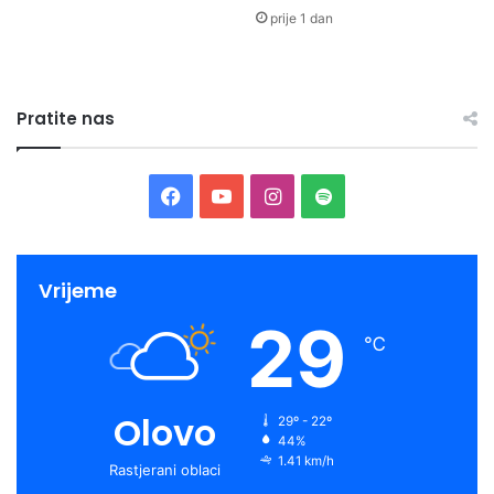
prije 1 dan
Pratite nas
Facebook
YouTube
Instagram
Spotify
Vrijeme
29
℃
Olovo
29º - 22º
44%
1.41 km/h
Rastjerani oblaci