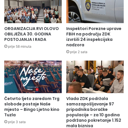
ORGANIZACIJA RVI OLOVO
Inspektori Porezne uprave
OBILJEŽILA 30. GODINA
FBiH na području ZDK
POSTOJANJA I RADA
izvršili 24 inspekcijska
nadzora
prije 58 minuta
prije 2 sata
Četvrto ljeto zaredom Trg
Vlada ZDK podržala
slobode postaje Naše
samozapošljavanje 97
mjesto – Bingo Ljetno kino
pripadnika boračke
Tuzla
populacije – za 10 godina
podržano pokretanje 1.152
prije 3 sata
mala biznisa