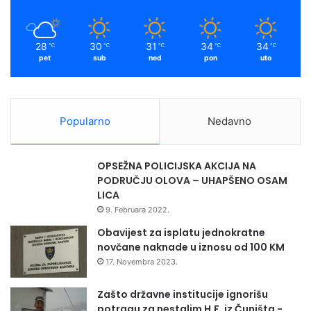
28
30
31
34
34
℃
℃
℃
℃
℃
pet
sub
ned
pon
uto
Popularno
Nedavno
OPSEŽNA POLICIJSKA AKCIJA NA
Radio Olovo /A.M
PODRUČJU OLOVA – UHAPŠENO OSAM
LICA
9. Februara 2022.
Obavijest za isplatu jednokratne
novčane naknade u iznosu od 100 KM
17. Novembra 2023.
Zašto državne institucije ignorišu
potragu za nestalim H.F. iz Čuništa -