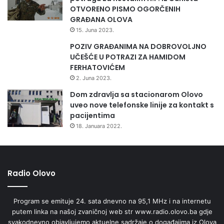
OTVORENO PISMO OGORČENIH
GRAĐANA OLOVA
15. Juna 2023.
POZIV GRAĐANIMA NA DOBROVOLJNO
UČEŠĆE U POTRAZI ZA HAMIDOM
FERHATOVIĆEM
2. Juna 2023.
Dom zdravlja sa stacionarom Olovo
uveo nove telefonske linije za kontakt s
pacijentima
18. Januara 2022.
Radio Olovo
Program se emituje 24. sata dnevno na 95,1 MHz i na internetu
putem linka na našoj zvaničnoj web str www.radio.olovo.ba gdje
svakodnevno objavljujemo aktuelne sadržaje o događajima iz Olova