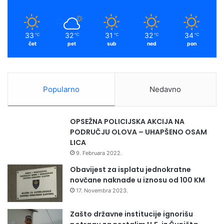
33
32
31
32
34
℃
℃
℃
℃
℃
čet
pet
sub
ned
pon
Popularno
Nedavno
OPSEŽNA POLICIJSKA AKCIJA NA
PODRUČJU OLOVA – UHAPŠENO OSAM
LICA
9. Februara 2022.
Obavijest za isplatu jednokratne
novčane naknade u iznosu od 100 KM
17. Novembra 2023.
Zašto državne institucije ignorišu