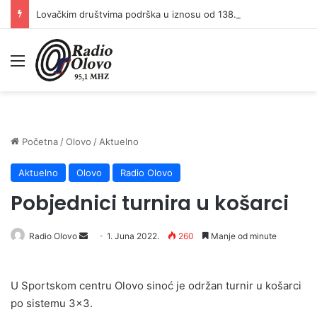
Lovačkim društvima podrška u iznosu od 138.000 KM
Meni
Početna
/
Olovo
/
Aktuelno
Aktuelno
Olovo
Radio Olovo
Pobjednici turnira u košarci
Send
Radio Olovo
1. Juna 2022.
260
Manje od minute
an
email
U Sportskom centru Olovo sinoć je održan turnir u košarci
po sistemu 3×3.