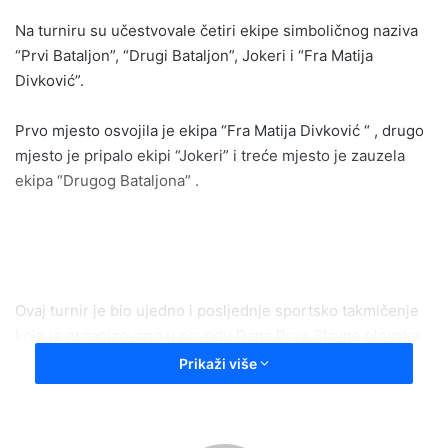
Na turniru su učestvovale četiri ekipe simboličnog naziva
“Prvi Bataljon”, “Drugi Bataljon”, Jokeri i “Fra Matija
Divković”.
Prvo mjesto osvojila je ekipa “Fra Matija Divković “ , drugo
mjesto je pripalo ekipi “Jokeri” i treće mjesto je zauzela
ekipa “Drugog Bataljona” .
Ovaj turnir je bio ujedno i posljednje sportsko takmičenje
koje je organizovano u povodu Dana Prve Slavne olovske
brdske brigade.
Prikaži više
Pobjednici su osvojili novčane nagrade pokrovitelja
takmičenja Općine Olovo i Ministarstva za boračka pitanja