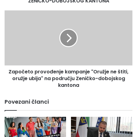
ZENIČKO-DOBOJSKOG KANTONA
KANTONA
Započeto
provođenje
kampanje
"Oružje
ne
štiti,
oružje
ubija"
na
Započeto provođenje kampanje "Oružje ne štiti,
području
Zeničko-
oružje ubija" na području Zeničko-dobojskog
dobojskog
kantona
kantona
Povezani članci