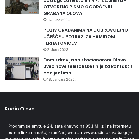
potragu za nestalim H.F. iz Čuništa -
OTVORENO PISMO OGORČENIH
GRAĐANA OLOVA
15. Juna 2023.
POZIV GRAĐANIMA NA DOBROVOLJNO
UČEŠĆE U POTRAZI ZA HAMIDOM
FERHATOVIĆEM
2. Juna 2023.
Dom zdravlja sa stacionarom Olovo
uveo nove telefonske linije za kontakt s
pacijentima
18. Januara 2022.
Radio Olovo
Program se emituje 24. sata dnevno na 95,1 MHz i na internetu
putem linka na našoj zvaničnoj web str www.radio.olovo.ba gdje
svakodnevno objavljujemo aktuelne sadržaje o događajima iz Olova