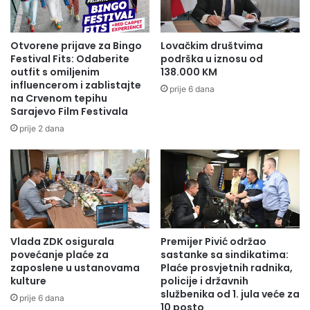
Otvorene prijave za Bingo
Lovačkim društvima
Festival Fits: Odaberite
podrška u iznosu od
outfit s omiljenim
138.000 KM
influencerom i zablistajte
prije 6 dana
na Crvenom tepihu
Sarajevo Film Festivala
prije 2 dana
Vlada ZDK osigurala
Premijer Pivić održao
povećanje plaće za
sastanke sa sindikatima:
zaposlene u ustanovama
Plaće prosvjetnih radnika,
kulture
policije i državnih
službenika od 1. jula veće za
prije 6 dana
10 posto