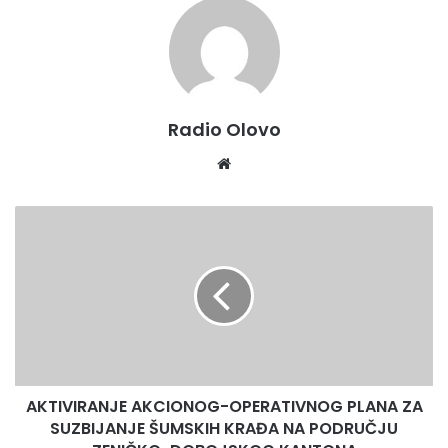
ZDK.
Radio Olovo
Website
AKTIVIRANJE
AKCIONOG-
OPERATIVNOG
PLANA
ZA
SUZBIJANJE
ŠUMSKIH
KRAĐA
NA
AKTIVIRANJE AKCIONOG-OPERATIVNOG PLANA ZA
PODRUČJU
ZENIČKO-
SUZBIJANJE ŠUMSKIH KRAĐA NA PODRUČJU
DOBOJSKOG