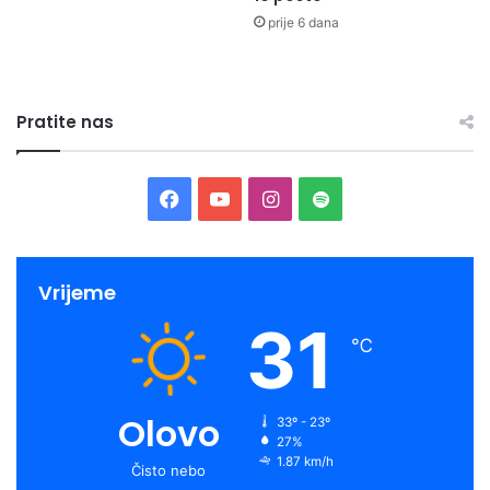
prije 6 dana
Pratite nas
Facebook
YouTube
Instagram
Spotify
Vrijeme
31
℃
Olovo
33º - 23º
27%
1.87 km/h
Čisto nebo