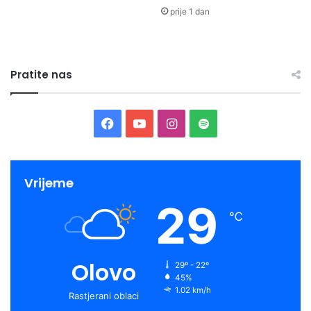
prije 1 dan
Pratite nas
Facebook
YouTube
Instagram
Spotify
Vrijeme
29
℃
Olovo
29º - 22º
45%
1.02 km/h
Rastjerani oblaci