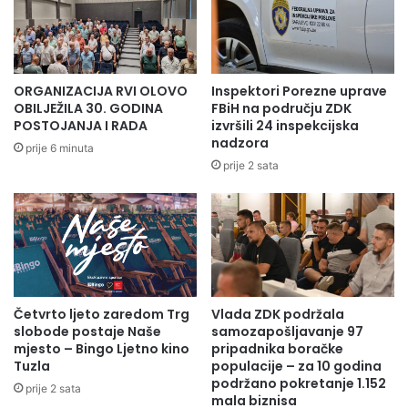
ORGANIZACIJA RVI OLOVO
Inspektori Porezne uprave
OBILJEŽILA 30. GODINA
FBiH na području ZDK
POSTOJANJA I RADA
izvršili 24 inspekcijska
nadzora
prije 6 minuta
prije 2 sata
Četvrto ljeto zaredom Trg
Vlada ZDK podržala
slobode postaje Naše
samozapošljavanje 97
mjesto – Bingo Ljetno kino
pripadnika boračke
Tuzla
populacije – za 10 godina
podržano pokretanje 1.152
prije 2 sata
mala biznisa