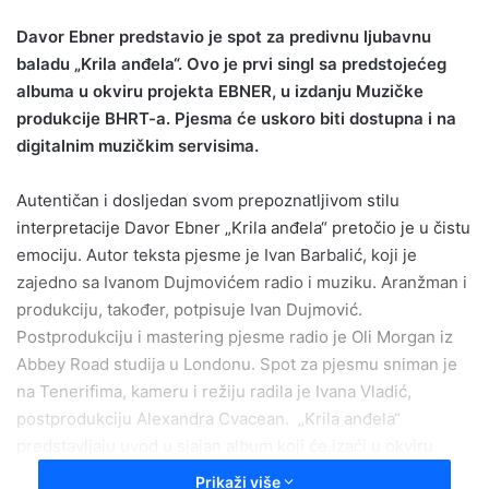
email
Davor Ebner predstavio je spot za predivnu ljubavnu
baladu „Krila anđela“. Ovo je prvi singl sa predstojećeg
albuma u okviru projekta EBNER, u izdanju Muzičke
produkcije BHRT-a. Pjesma će uskoro biti dostupna i na
digitalnim muzičkim servisima.
Autentičan i dosljedan svom prepoznatljivom stilu
interpretacije Davor Ebner „Krila anđela“ pretočio je u čistu
emociju. Autor teksta pjesme je Ivan Barbalić, koji je
zajedno sa Ivanom Dujmovićem radio i muziku. Aranžman i
produkciju, također, potpisuje Ivan Dujmović.
Postprodukciju i mastering pjesme radio je Oli Morgan iz
Abbey Road studija u Londonu. Spot za pjesmu sniman je
na Tenerifima, kameru i režiju radila je Ivana Vladić,
postprodukciju Alexandra Cvacean. „Krila anđela“
predstavljaju uvod u sjajan album koji će izaći u okviru
ovog projekta.
Prikaži više