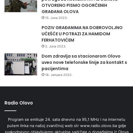
OTVORENO PISMO OGORČENIH
GRAĐANA OLOVA
15. Juna 2023.
POZIV GRAĐANIMA NA DOBROVOLJNO
UČEŠĆE U POTRAZI ZA HAMIDOM
FERHATOVIĆEM
2. Juna 2023.
Dom zdravlja sa stacionarom Olovo
uveo nove telefonske linije za kontakt s
pacijentima
18. Januara 2022.
Radio Olovo
Program se emituje 24. sata dnevno na 95,1 MHz i na internetu
putem linka na našoj zvaničnoj web str www.radio.olovo.ba gdje
svakodnevno objavljujemo aktuelne sadržaje o događajima iz Olova