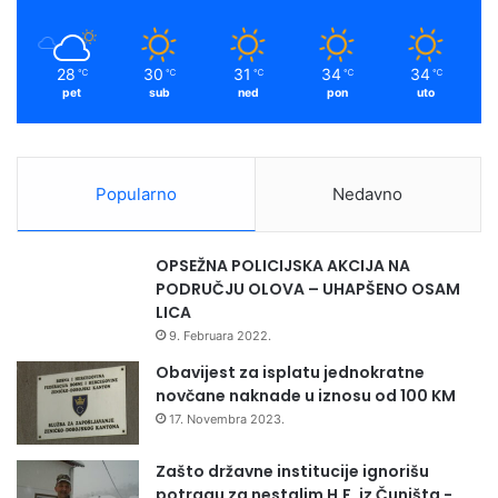
28
30
31
34
34
℃
℃
℃
℃
℃
pet
sub
ned
pon
uto
Popularno
Nedavno
OPSEŽNA POLICIJSKA AKCIJA NA
PODRUČJU OLOVA – UHAPŠENO OSAM
LICA
9. Februara 2022.
Obavijest za isplatu jednokratne
novčane naknade u iznosu od 100 KM
17. Novembra 2023.
Zašto državne institucije ignorišu
potragu za nestalim H.F. iz Čuništa -