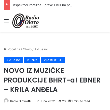
Inspektori Porezne uprave FBiH na području ZDK izvršili 24 inspekcijska nadzora
Meni
Početna
/
Olovo
/
Aktuelno
Aktuelno
Muzika
Vijesti iz BiH
NOVO IZ MUZIČKE
PRODUKCIJE BHRT-a! EBNER
– KRILA ANĐELA
Send
Radio Olovo
7. Juna 2022.
26
1 minute read
an