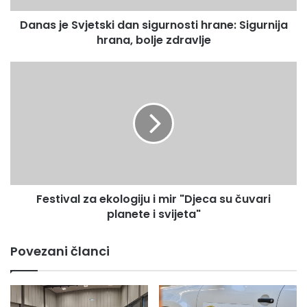
bolje
Danas je Svjetski dan sigurnosti hrane: Sigurnija
zdravlje
hrana, bolje zdravlje
Festival
za
ekologiju
i
mir
"Djeca
su
čuvari
planete
Festival za ekologiju i mir "Djeca su čuvari
i
svijeta"
planete i svijeta"
Povezani članci