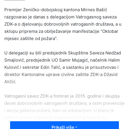
email
Premijer Zeničko-dobojskog kantona Mirnes Bašić
razgovarao je danas s delegacijom Vatrogasnog saveza
ZDK-a o djelovanju dobrovoljnih vatrogasnih društava, a u
sklopu priprema za obilježavanje manifestacije “Oktobar
mjesec zaštite od požara”.
U delegaciji su bili predsjednik Skupštine Saveza Nedžad
Smajlović, predsjednik UO Samir Mujagić, načelnik Halim
Kulović i sekretar Edin Talić, a sastanku je prisustvovao i
direktor Kantonalne uprave civilne zaštite ZDK-a Džavid
Aličić.
Vatrogasni savez ZDK-a fomiran je 2015. godine i okuplja
devet dobrovoljnih vatrogasnih društava, a osim prevencije
i akcija gašenja požara, bavi se edukacijom. U planu je
intenziviranje rada sa omladinom kroz predavanja u
školama.
Prikaži više