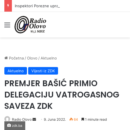
Inspektori Porezne uprave FBiH na području ZDK izvršili 24 inspekcijska nadzora
Meni
Početna
/
Olovo
/
Aktuelno
Aktuelno
Vijesti iz ZDK
PREMJER BAŠIĆ PRIMIO
DELEGACIJU VATROGASNOG
SAVEZA ZDK
Send
Radio Olovo
9. Juna 2022.
64
1 minute read
zdk.ba
an