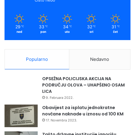
29
33
34
32
31
℃
℃
℃
℃
℃
ned
pon
uto
sri
čet
Popularno
Nedavno
OPSEŽNA POLICIJSKA AKCIJA NA
PODRUČJU OLOVA – UHAPŠENO OSAM
LICA
9. Februara 2022.
Obavijest za isplatu jednokratne
novčane naknade u iznosu od 100 KM
17. Novembra 2023.
Zašto državne institucije ignorišu