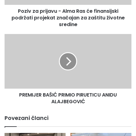
Press služba ZDK
podržati
Poziv za prijavu - Alma Ras će finansijski
projekat
značajan
podržati projekat značajan za zaštitu životne
za
sredine
zaštitu
životne
PREMIJER
sredine
BAŠIĆ
PRIMIO
PIRUETICU
ANIDU
ALAJBEGOVIĆ
PREMIJER BAŠIĆ PRIMIO PIRUETICU ANIDU
ALAJBEGOVIĆ
Povezani članci