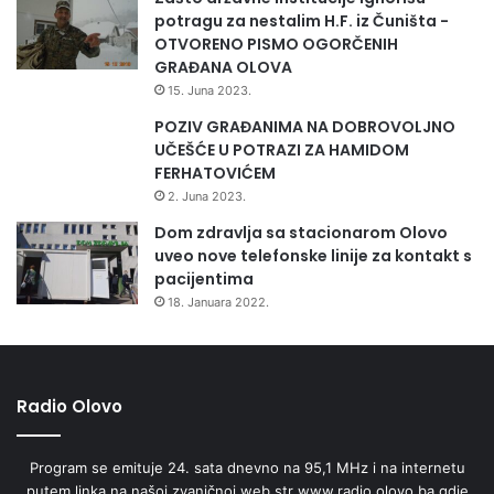
potragu za nestalim H.F. iz Čuništa -
OTVORENO PISMO OGORČENIH
GRAĐANA OLOVA
15. Juna 2023.
POZIV GRAĐANIMA NA DOBROVOLJNO
UČEŠĆE U POTRAZI ZA HAMIDOM
FERHATOVIĆEM
2. Juna 2023.
Dom zdravlja sa stacionarom Olovo
uveo nove telefonske linije za kontakt s
pacijentima
18. Januara 2022.
Radio Olovo
Program se emituje 24. sata dnevno na 95,1 MHz i na internetu
putem linka na našoj zvaničnoj web str www.radio.olovo.ba gdje