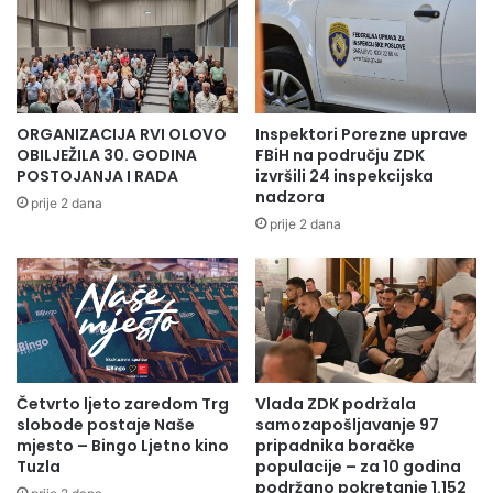
ORGANIZACIJA RVI OLOVO
Inspektori Porezne uprave
OBILJEŽILA 30. GODINA
FBiH na području ZDK
POSTOJANJA I RADA
izvršili 24 inspekcijska
nadzora
prije 2 dana
prije 2 dana
Četvrto ljeto zaredom Trg
Vlada ZDK podržala
slobode postaje Naše
samozapošljavanje 97
mjesto – Bingo Ljetno kino
pripadnika boračke
Tuzla
populacije – za 10 godina
podržano pokretanje 1.152