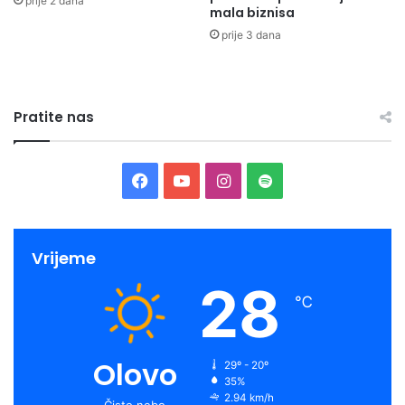
prije 2 dana
mala biznisa
prije 3 dana
Pratite nas
Facebook
YouTube
Instagram
Spotify
Vrijeme
28
℃
Olovo
29º - 20º
35%
2.94 km/h
Čisto nebo