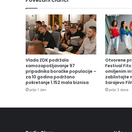
Vlada ZDK podržala
Otvorene pr
samozapošljavanje 97
Festival Fits
pripadnika boračke populacije –
omiljenim in
za 10 godina podržano
zablistajte
pokretanje 1.152 mala biznisa
Sarajevo Fil
prije 1 dan
prije 3 dana