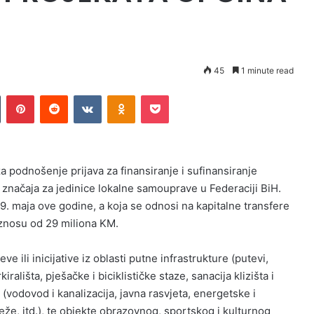
H
45
1 minute read
n
Tumblr
Pinterest
Reddit
VKontakte
Odnoklassniki
Pocket
a podnošenje prijava za finansiranje i sufinansiranje
 od značaja za jedinice lokalne samouprave u Federaciji BiH.
9. maja ove godine, a koja se odnosi na kapitalne transfere
znosu od 29 miliona KM.
ve ili inicijative iz oblasti putne infrastrukture (putevi,
irališta, pješačke i biciklističke staze, sanacija klizišta i
 (vodovod i kanalizacija, javna rasvjeta, energetske i
e, itd.), te objekte obrazovnog, sportskog i kulturnog