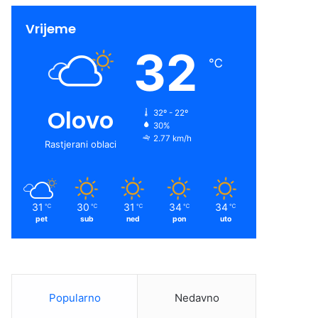
Vrijeme
32
℃
Olovo
32º - 22º
30%
2.77 km/h
Rastjerani oblaci
31
30
31
34
34
℃
℃
℃
℃
℃
pet
sub
ned
pon
uto
Popularno
Nedavno