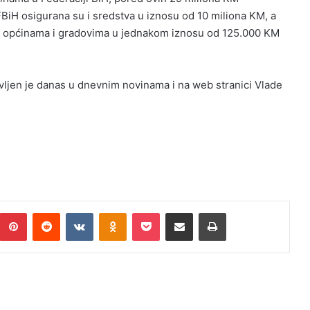
iH osigurana su i sredstva u iznosu od 10 miliona KM, a
vim općinama i gradovima u jednakom iznosu od 125.000 KM
avljen je danas u dnevnim novinama i na web stranici Vlade
umblr
Pinterest
Reddit
VKontakte
Odnoklassniki
Pocket
Podijeli putem Emaila
Print