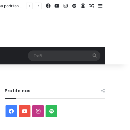
Facebook
YouTube
Instagram
Spotify
Log In
Random Article
Sidebar
Otvorene prijave za Bingo Festival Fits: Odaberite outfit s omiljenim influencerom i zablistajte na Crvenom tepihu Sarajevo Film Festivala
Traži
Pratite nas
Facebook
YouTube
Instagram
Spotify