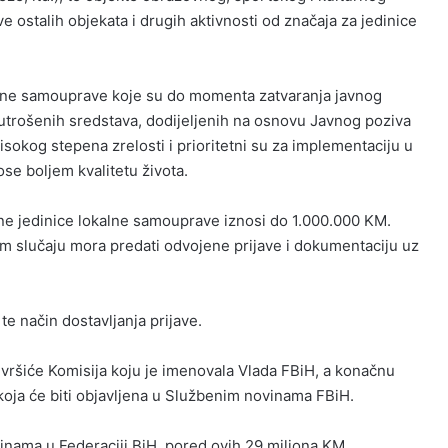
ve ostalih objekata i drugih aktivnosti od značaja za jedinice
kalne samouprave koje su do momenta zatvaranja javnog
i utrošenih sredstava, dodijeljenih na osnovu Javnog poziva
visokog stepena zrelosti i prioritetni su za implementaciju u
se boljem kvalitetu života.
dne jedinice lokalne samouprave iznosi do 1.000.000 KM.
tom slučaju mora predati odvojene prijave i dokumentaciju uz
te način dostavljanja prijave.
a vršiće Komisija koju je imenovala Vlada FBiH, a konačnu
oja će biti objavljena u Službenim novinama FBiH.
ćinama u Federaciji BiH, pored ovih 29 miliona KM