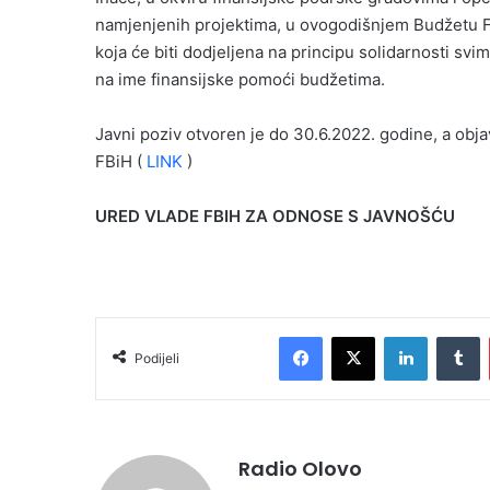
namjenjenih projektima, u ovogodišnjem Budžetu FB
koja će biti dodjeljena na principu solidarnosti s
na ime finansijske pomoći budžetima.
Javni poziv otvoren je do 30.6.2022. godine, a obj
FBiH (
LINK
)
URED VLADE FBIH ZA ODNOSE S JAVNOŠĆU
Facebook
X
LinkedIn
T
Podijeli
Radio Olovo