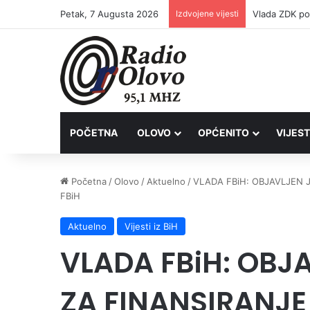
Petak, 7 Augusta 2026
Izdvojene vijesti
POČETNA
OLOVO
OPĆENITO
VIJEST
Početna
/
Olovo
/
Aktuelno
/
VLADA FBiH: OBJAVLJEN 
FBiH
Aktuelno
Vijesti iz BiH
VLADA FBiH: OBJ
ZA FINANSIRANJE