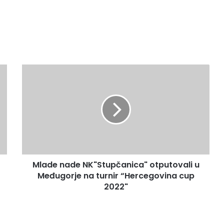
Mlade
nade
NK"Stupčanica"
otputovali
u
Međugorje
na
turnir
“Hercegovina
Mlade nade NK"Stupčanica" otputovali u
cup
2022"
Međugorje na turnir “Hercegovina cup
2022"