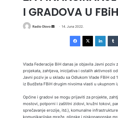
I GRADOVA U FBi
Send
Radio Olovo
14. Juna 2022.
an
Facebook
X
LinkedI
email
Vlada Federacije BiH danas je objavila Javni poziv z
projekata, zahtjeva, inicijativa i ostalih aktivnosti
Javni poziv je u skladu sa Odlukom Vlade FBiH od 1
iz Budžeta FBiH drugim nivoima vlasti u ukupnom i
Općine i gradovi se mogu prijaviti za projekte, zahtje
mostovi, potporni i zaštitni zidovi, kružni tokovi, park
sprečavanje erozije, itd.), komunalne infrastrukture
komunikacijske mreže, plinske i niskonaponske mrež