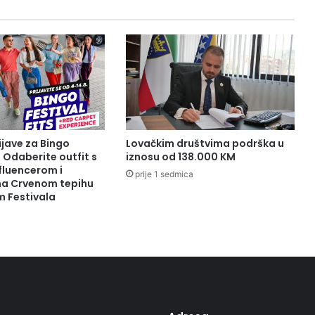
ijave za Bingo
Lovačkim društvima podrška u
: Odaberite outfit s
iznosu od 138.000 KM
fluencerom i
prije 1 sedmica
 na Crvenom tepihu
m Festivala