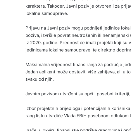
karaktera. Također, Javni poziv je otvoren i za prija
lokalne samouprave.
Prijavu na Javni poziv mogu podnijeti jedinice lo
poziva, izvršile povrat neutrošenih ili nenamjensk
iz 2020. godine. Prednost će imati projekti koji su 
jedinicama lokalne samouprave, te direktno doprino
Maksimalna vrijednost finansiranja za područje je
Jedan aplikant može dostaviti više zahtjeva, ali u 
svaku od njih.
Javnim pozivom utvrđeni su opći i posebni kriteriji, 
Izbor projektnih prijedloga i potencijalnih korisnik
rang listu utvrdiće Vlada FBiH posebnom odlukom k
Inače, u okviru finansijske podrške gradovima i op