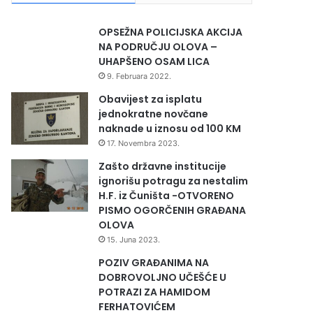
OPSEŽNA POLICIJSKA AKCIJA
NA PODRUČJU OLOVA –
UHAPŠENO OSAM LICA
9. Februara 2022.
Obavijest za isplatu
jednokratne novčane
naknade u iznosu od 100 KM
17. Novembra 2023.
Zašto državne institucije
ignorišu potragu za nestalim
H.F. iz Čuništa -OTVORENO
PISMO OGORČENIH GRAĐANA
OLOVA
15. Juna 2023.
POZIV GRAĐANIMA NA
DOBROVOLJNO UČEŠĆE U
POTRAZI ZA HAMIDOM
FERHATOVIĆEM